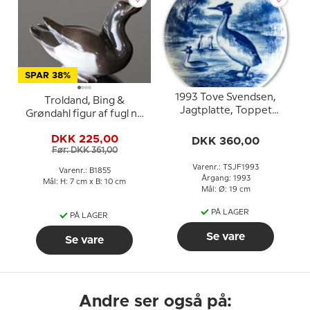
SPAR 38%
1993 Tove Svendsen,
Troldand, Bing &
Jagtplatte, Toppet
Grøndahl figur af fugl nr.
Lappedykker
1855
DKK 225,00
DKK 360,00
Før: DKK 361,00
Varenr.: TSJF1993
Varenr.: B1855
Årgang: 1993
Mål: H: 7 cm x B: 10 cm
Mål: Ø: 19 cm
PÅ LAGER
PÅ LAGER
Se vare
Se vare
Andre ser også på: