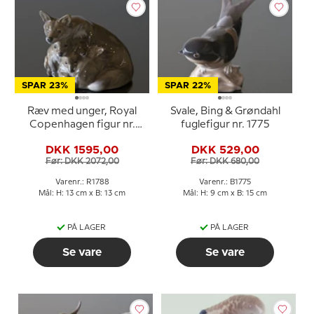
SPAR 23%
SPAR 22%
Ræv med unger, Royal
Svale, Bing & Grøndahl
Copenhagen figur nr.
fuglefigur nr. 1775
1788
DKK 1595,00
DKK 529,00
Før: DKK 2072,00
Før: DKK 680,00
Varenr.: R1788
Varenr.: B1775
Mål: H: 13 cm x B: 13 cm
Mål: H: 9 cm x B: 15 cm
PÅ LAGER
PÅ LAGER
Se vare
Se vare