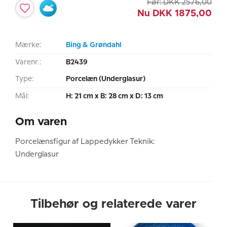
Før:
DKK
2576,00
Nu
DKK
1875,00
Mærke:
Bing & Grøndahl
Varenr.:
B2439
Type:
Porcelæn (Underglasur)
Mål:
H: 21 cm x B: 28 cm x D: 13 cm
Om varen
Porcelænsfigur af Lappedykker Teknik:
Underglasur
Tilbehør og relaterede varer