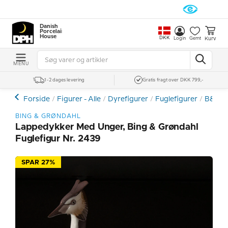
Danish
Porcelain
House
DKK
Kurv
Login
Gemt
MENU
1-2 dages levering
Gratis fragt over DKK 799,-
Forside
Figurer - Alle
Dyrefigurer
Fuglefigurer
B&G -
BING & GRØNDAHL
Lappedykker Med Unger, Bing & Grøndahl
Fuglefigur Nr. 2439
SPAR 27%