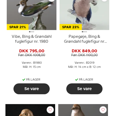
SPAR 21%
SPAR 23%
Vibe, Bing & Grøndahl
Papegøje, Bing &
fuglefigur nr. 1980
Grøndahl fuglefigur nr.
2019
DKK 795,00
DKK 849,00
Før: DKK 1008,00
Før: DKK 1100,00
Varenr.: B1980
Varenr.: B2019
Mål: H: 15 cm
Mål: H: 14 cm x B: 12 cm
PÅ LAGER
PÅ LAGER
Se vare
Se vare