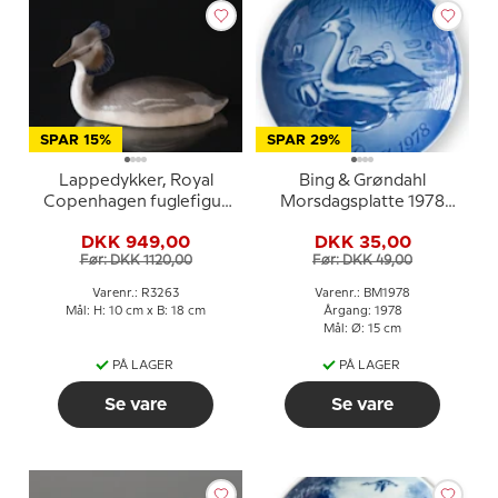
SPAR 15%
SPAR 29%
Lappedykker, Royal
Bing & Grøndahl
Copenhagen fuglefigur
Morsdagsplatte 1978
nr. 3263
Lappedykker med unger
DKK 949,00
DKK 35,00
Før: DKK 1120,00
Før: DKK 49,00
Varenr.: R3263
Varenr.: BM1978
Mål: H: 10 cm x B: 18 cm
Årgang: 1978
Mål: Ø: 15 cm
PÅ LAGER
PÅ LAGER
Se vare
Se vare