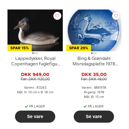
SPAR 15%
SPAR 29%
Lappedykker, Royal
Bing & Grøndahl
Copenhagen fuglefigur
Morsdagsplatte 1978
nr. 3263
Lappedykker med unger
DKK 949,00
DKK 35,00
Før: DKK 1120,00
Før: DKK 49,00
Varenr.: R3263
Varenr.: BM1978
Mål: H: 10 cm x B: 18 cm
Årgang: 1978
Mål: Ø: 15 cm
PÅ LAGER
PÅ LAGER
Se vare
Se vare