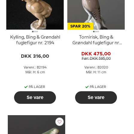
SPAR 20%
Kylling, Bing & Grøndahl
Tornirisk, Bing &
fuglefigur nr. 2194
Grøndahl fuglefigur nr.
2020
DKK 475,00
DKK 316,00
Før: DKK 595,00
Varenr.: B2194
Varenr.: B2020
Mål: H: 6 cm
Mål: H: 11 cm
PÅ LAGER
PÅ LAGER
Se vare
Se vare