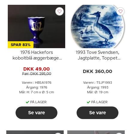
SPAR 83%
1976 Hackefors
1993 Tove Svendsen,
koboltblå æggerbæger
Jagtplatte, Toppet
Lappedykker
Lappedykker
DKK 49,00
DKK 360,00
Før: DKK 295,00
Varenr.: HBSA1976
Varenr.: TSJF1993
Årgang: 1976
Årgang: 1993
Mål: H: 7 cm x Ø: 5 cm
Mål: Ø: 19 cm
PÅ LAGER
PÅ LAGER
Se vare
Se vare