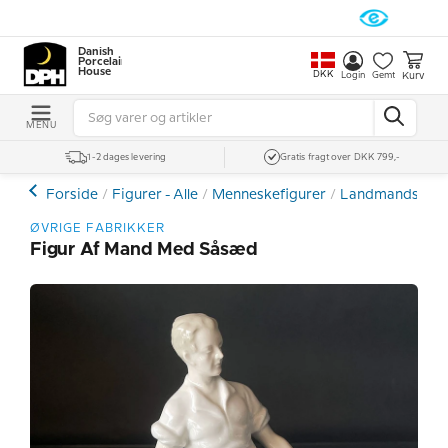
Danish
Porcelain
House
DKK
Kurv
Login
Gemt
MENU
1-2 dages levering
Gratis fragt over DKK 799,-
Forside
Figurer - Alle
Menneskefigurer
Landmandsliv o
ØVRIGE FABRIKKER
Figur Af Mand Med Såsæd