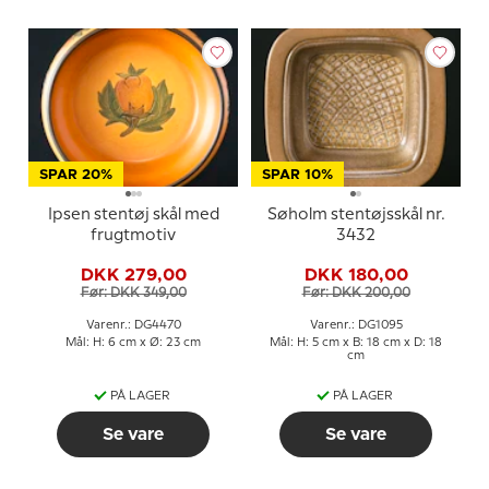
SPAR 20%
SPAR 10%
Ipsen stentøj skål med
Søholm stentøjsskål nr.
frugtmotiv
3432
DKK 279,00
DKK 180,00
Før: DKK 349,00
Før: DKK 200,00
Varenr.: DG4470
Varenr.: DG1095
Mål: H: 6 cm x Ø: 23 cm
Mål: H: 5 cm x B: 18 cm x D: 18
cm
PÅ LAGER
PÅ LAGER
Se vare
Se vare