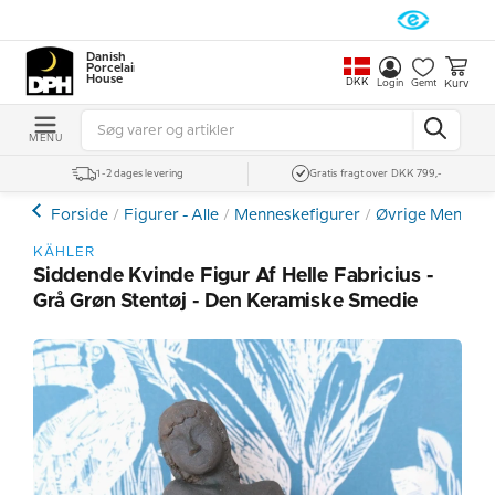
Danish
Porcelain
House
DKK
Kurv
Login
Gemt
MENU
1-2 dages levering
Gratis fragt over DKK 799,-
Forside
Figurer - Alle
Menneskefigurer
Øvrige Mennesk
KÄHLER
Siddende Kvinde Figur Af Helle Fabricius -
Grå Grøn Stentøj - Den Keramiske Smedie