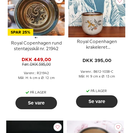
SPAR 25%
Royal Copenhagen
Royal Copenhagen rund
krakeleret
stentøjsskål nr. 21942
porcelænskrus med
blomstermotiv
DKK 449,00
DKK 395,00
Før: DKK 595,00
Varenr.: B612-1038-C
Varenr.: R21942
Mål: H: 9 cm x Ø: 13 cm
Mål: H: 4 cm x Ø: 12 cm
PÅ LAGER
PÅ LAGER
Se vare
Se vare