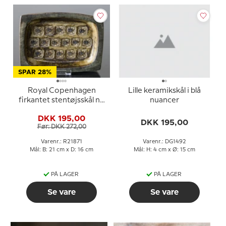
SPAR 28%
Royal Copenhagen
Lille keramikskål i blå
firkantet stentøjsskål nr.
nuancer
21871
DKK 195,00
DKK 195,00
Før: DKK 272,00
Varenr.: R21871
Varenr.: DG1492
Mål: B: 21 cm x D: 16 cm
Mål: H: 4 cm x Ø: 15 cm
PÅ LAGER
PÅ LAGER
Se vare
Se vare