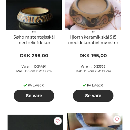
Søholm stentøjsskål
Hjorth keramik skål S15
med reliefdekor
med dekorativt mønster
DKK 298,00
DKK 195,00
Varenr.: DG4491
Varenr.: DG3526
Mål: H: 6 cm x Ø: 17 cm
Mål: H: 3 cm x Ø: 12 cm
PÅ LAGER
PÅ LAGER
Se vare
Se vare