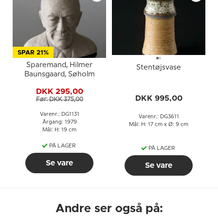
SPAR 21%
Sparemand, Hilmer
Stentøjsvase
Baunsgaard, Søholm
DKK 295,00
DKK 995,00
Før: DKK 375,00
Varenr.: DG1131
Varenr.: DG3611
Årgang: 1979
Mål: H: 17 cm x Ø: 9 cm
Mål: H: 19 cm
PÅ LAGER
PÅ LAGER
Se vare
Se vare
Andre ser også på: