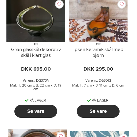
Grøn glasskål dekorativ
Ipsen keramik skål med
skål i klart glas
bjørn
DKK 695,00
DKK 295,00
Varenr.: DG3704
Varenr.: DG5012
Mål: H: 20 cm x B: 22 cm x D: 19
Mål: H: 7 cm x B: 11 cm x D: 6 cm
cm
PÅ LAGER
PÅ LAGER
Se vare
Se vare