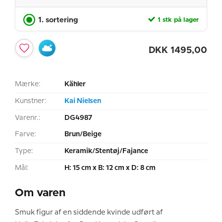
1. sortering
1 stk på lager
DKK
1495,00
Mærke:
Kähler
Kunstner:
Kai Nielsen
Varenr.:
DG4987
Farve:
Brun/Beige
Type:
Keramik/Stentøj/Fajance
Mål:
H: 15 cm x B: 12 cm x D: 8 cm
Om varen
Smuk figur af en siddende kvinde udført af