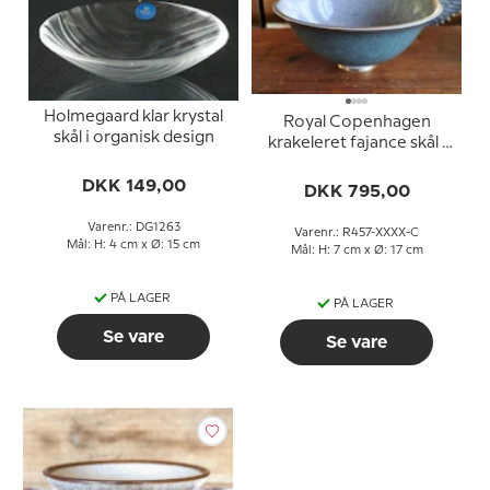
Holmegaard klar krystal
Royal Copenhagen
skål i organisk design
krakeleret fajance skål i
grøn og grå
DKK 149,00
DKK 795,00
Varenr.: DG1263
Varenr.: R457-XXXX-C
Mål: H: 4 cm x Ø: 15 cm
Mål: H: 7 cm x Ø: 17 cm
PÅ LAGER
PÅ LAGER
Se vare
Se vare