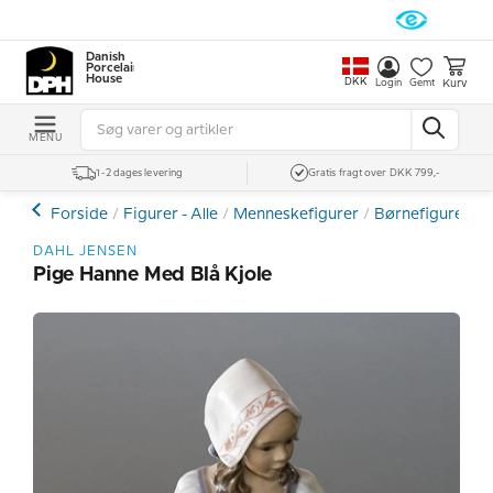
Danish
Porcelain
House
DKK
Kurv
Login
Gemt
MENU
1-2 dages levering
Gratis fragt over DKK 799,-
Forside
Figurer - Alle
Menneskefigurer
Børnefigurer
Ø
DAHL JENSEN
Pige Hanne Med Blå Kjole