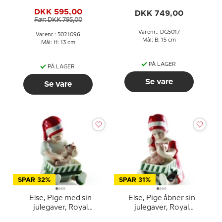
stk.
nr. 096
DKK 595,00
DKK 749,00
Før: DKK 795,00
Varenr.: DG5017
Varenr.: 5021096
Mål: B: 15 cm
Mål: H: 13 cm
PÅ LAGER
PÅ LAGER
Se vare
Se vare
SPAR 32%
SPAR 31%
Else, Pige med sin
Else, Pige åbner sin
julegaver, Royal
julegaver, Royal
Copenhagen figur nr.
Copenhagen figur nr.