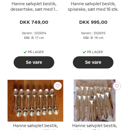
Hanne sølvplet bestik,
Hanne sølvplet bestik,
dessertske, sæt med 14
spiseske, sæt med 16 stk.
stk.
DKK 749,00
DKK 995,00
Varenr.: DG5014
Varenr.: DG5015
Mål: B: 17 cm
Mål: B: 19 cm
PÅ LAGER
PÅ LAGER
Se vare
Se vare
Hanne sølvplet bestik,
Hanne sølvplet bestik,