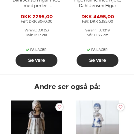
Dahl Jensen figur PIGE
Pige Hanne med Kjole,
med perler -
Dahl Jensen Figur
Perlesælgeren nr. 1353
DKK 2295,00
DKK 4495,00
Før: DKK 3040,00
Før: DKK 5395,00
Varenr.: DJ1353
Varenr.: DJ1219
Mål: H: 13 cm
Mål: H: 22 cm
PÅ LAGER
PÅ LAGER
Se vare
Se vare
Andre ser også på: