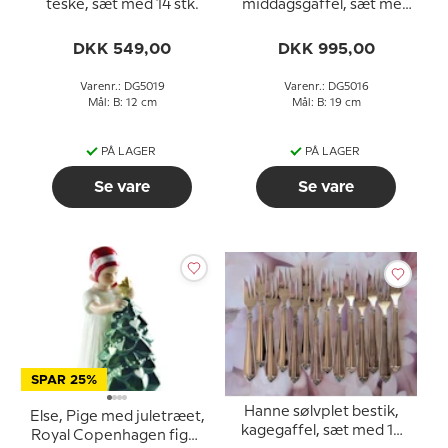
teske, sæt med 14 stk.
middagsgaffel, sæt med
16 stk.
DKK 549,00
DKK 995,00
Varenr.: DG5019
Varenr.: DG5016
Mål: B: 12 cm
Mål: B: 19 cm
PÅ LAGER
PÅ LAGER
Se vare
Se vare
SPAR 25%
Hanne sølvplet bestik,
Else, Pige med juletræet,
kagegaffel, sæt med 14
Royal Copenhagen figur