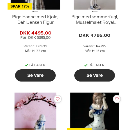
SPAR 17%
Pige Hanne med Kjole,
Pige med sommerfugl,
Dahl Jensen Figur
Musselmalet Royal
Copenhagen figur nr.
DKK 4495,00
4795
DKK 4795,00
Før: DKK 5395,00
Varenr.: DJ1219
Varenr.: R4795
Mål: H: 22 cm
Mål: H: 15 cm
PÅ LAGER
PÅ LAGER
Se vare
Se vare