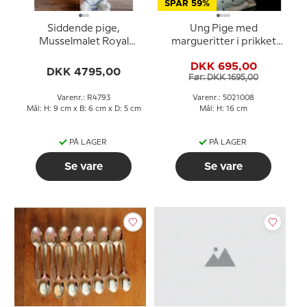
SPAR 59%
Siddende pige,
Ung Pige med
Musselmalet Royal
margueritter i prikket
Copenhagen figur nr.
kjole, Karen, Royal
DKK 695,00
4793
Copenhagen figur nr.
DKK 4795,00
Før: DKK 1695,00
008
Varenr.: R4793
Varenr.: 5021008
Mål: H: 9 cm x B: 6 cm x D: 5 cm
Mål: H: 16 cm
PÅ LAGER
PÅ LAGER
Se vare
Se vare