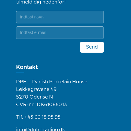
tilmeld dig nedenfor!
Send
Kontakt
DPH – Danish Porcelain House
Løkkegravene 49
5270 Odense N
CVR-nr.: DK61086013
Tlf. +45 66 18 95 95
info@dph-trading.dk