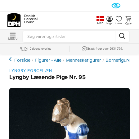
Danish
Porcelain
House
DKK
Kurv
Login
Gemt
MENU
1-2 dages levering
Gratis fragt over DKK 799,-
Forside
Figurer - Alle
Menneskefigurer
Børnefigurer
Ø
LYNGBY PORCELÆN
Lyngby Læsende Pige Nr. 95