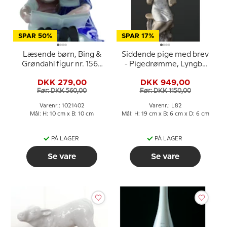
SPAR 50%
SPAR 17%
Læsende børn, Bing &
Siddende pige med brev
Grøndahl figur nr. 1567
- Pigedrømme, Lyngby
eller 402
Porcelæn - KPM -
DKK 279,00
DKK 949,00
Copenhagen Denmark
Før: DKK 560,00
Før: DKK 1150,00
Varenr.: 1021402
Varenr.: L82
Mål: H: 10 cm x B: 10 cm
Mål: H: 19 cm x B: 6 cm x D: 6 cm
PÅ LAGER
PÅ LAGER
Se vare
Se vare