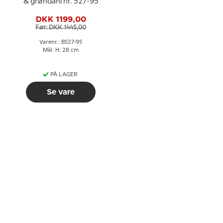
& grøndahl nr. 527-95
DKK 1199,00
Før: DKK 1445,00
Varenr.: B527-95
Mål: H: 28 cm
PÅ LAGER
Se vare