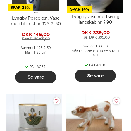
SPAR 25%
SPAR 14%
Lyngby vase med sø og
Lyngby Porcelæn, Vase
landskab nr. ? 90
med blomst nr. 125-2-50
DKK 339,00
DKK 146,00
Før: DKK 395,00
Før: DKK 195,00
Varenr.: LXX-90
Varenr.: L-125-2-50
Mål: H: 19 cm x B: 18 cm x D: 11
Mål: H: 26 cm
cm
PÅ LAGER
PÅ LAGER
Se vare
Se vare