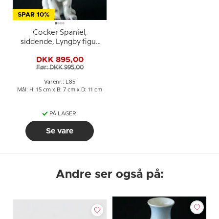
SPAR 10%
Cocker Spaniel,
siddende, Lyngby figur
nr. 85
DKK 895,00
Før: DKK 995,00
Varenr.: L85
Mål: H: 15 cm x B: 7 cm x D: 11 cm
PÅ LAGER
Se vare
Andre ser også på: