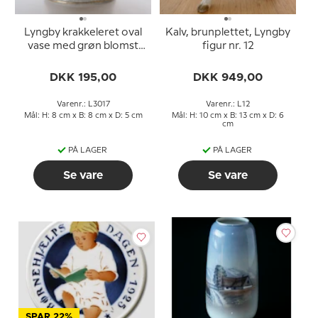
Lyngby krakkeleret oval
Kalv, brunplettet, Lyngby
vase med grøn blomst
figur nr. 12
nr. 3017
DKK 195,00
DKK 949,00
Varenr.: L3017
Varenr.: L12
Mål: H: 8 cm x B: 8 cm x D: 5 cm
Mål: H: 10 cm x B: 13 cm x D: 6
cm
PÅ LAGER
PÅ LAGER
Se vare
Se vare
SPAR 22%