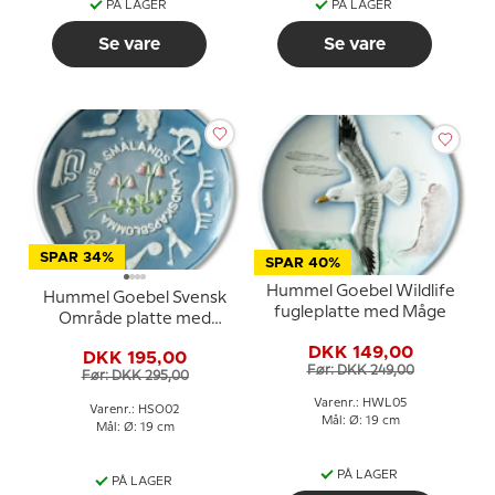
PÅ LAGER
PÅ LAGER
Se vare
Se vare
SPAR 34%
SPAR 40%
Hummel Goebel Wildlife
Hummel Goebel Svensk
fugleplatte med Måge
Område platte med
Småland
DKK 149,00
DKK 195,00
Før: DKK 249,00
Før: DKK 295,00
Varenr.: HWL05
Varenr.: HSO02
Mål: Ø: 19 cm
Mål: Ø: 19 cm
PÅ LAGER
PÅ LAGER