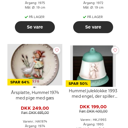
Årgang: 1975
Årgang: 1972
Mål: Ø: 19 cm
Mål: Ø: 19 cm
PÅ LAGER
PÅ LAGER
Se vare
Se vare
SPAR 64%
SPAR 50%
Hummel juleklokke 1993
Årsplatte, Hummel 1974
med engel, der spiller
med pige med gæs
violin
DKK 199,00
DKK 249,00
Før: DKK 400,00
Før: DKK 695,00
Varenr.: HKJ1993
Varenr.: HA1974
Årgang: 1993
Årgang: 1974