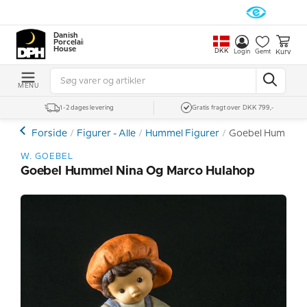
Danish
Porcelain
House
DKK
Kurv
Login
Gemt
MENU
1-2 dages levering
Gratis fragt over DKK 799,-
Forside
Figurer - Alle
Hummel Figurer
Goebel Hummel N
W. GOEBEL
Goebel Hummel Nina Og Marco Hulahop