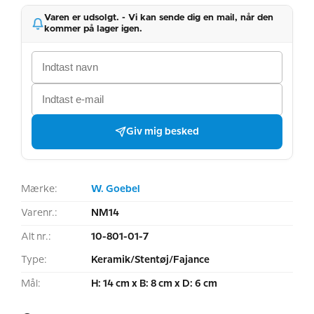
Varen er udsolgt. - Vi kan sende dig en mail, når den
kommer på lager igen.
Giv mig besked
Mærke:
W. Goebel
Varenr.:
NM14
Alt nr.:
10-801-01-7
Type:
Keramik/Stentøj/Fajance
Mål:
H: 14 cm x B: 8 cm x D: 6 cm