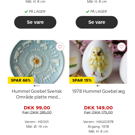
Mål: H: 8 cm
Mål: H: 8 cm
PÅ LAGER
PÅ LAGER
Se vare
Se vare
SPAR 66%
SPAR 15%
Hummel Goebel Svensk
1978 Hummel Goebel æg
Område platte med
Skåne
DKK 99,00
DKK 149,00
Før: DKK 295,00
Før: DKK 175,00
Varenr.: HSO01
Varenr.: HAGG1978
Mål: Ø: 19 cm
Årgang: 1978
Mål: H: 8 cm