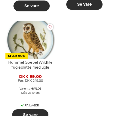
Se vare
Se vare
SPAR 60%
Hummel Goebel Wildlife
fugleplatte med ugle
DKK 99,00
Før: DKK 249,00
Varenr.: HWL03
Mål: Ø: 19 cm
PÅ LAGER
Se vare