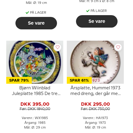
Mål: H: 9 cm x Ø: 8 cm
Mål: Ø: 19 cm
PÅ LAGER
PÅ LAGER
Se vare
Se vare
SPAR 79%
SPAR 61%
Bjørn Wiinblad
Årsplatte, Hummel 1973
Juleplatte 1985 De tre
med dreng, der går med
vise mænd følger
paraply
DKK 395,00
DKK 295,00
stjernen over Bethlehem
Før: DKK 1840,00
Før: DKK 750,00
Varenr.: WX1985
Varenr.: HA1973
Årgang: 1985
Årgang: 1973
Mål: Ø: 29 cm
Mål: Ø: 19 cm