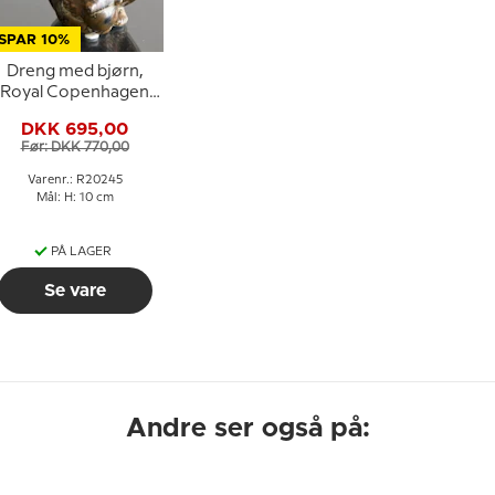
SPAR 10%
Dreng med bjørn,
Royal Copenhagen
stentøjsfigur nr.
DKK 695,00
20245
Før: DKK 770,00
Varenr.: R20245
Mål: H: 10 cm
PÅ LAGER
Se vare
Andre ser også på: