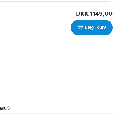
DKK
1149,00
Læg i kurv
asur)