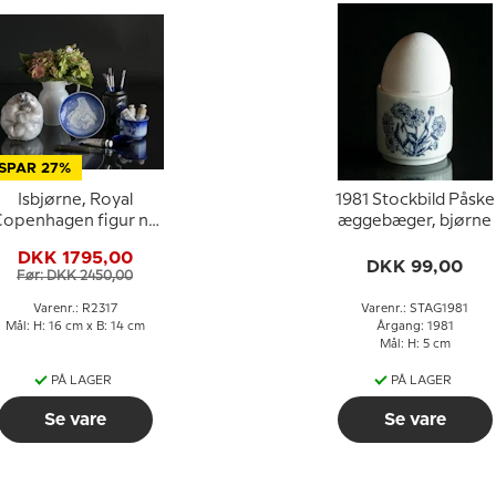
SPAR 27%
Isbjørne, Royal
1981 Stockbild Påske
openhagen figur nr.
æggebæger, bjørne
2317
DKK 1795,00
DKK 99,00
Før: DKK 2450,00
Varenr.: R2317
Varenr.: STAG1981
Mål: H: 16 cm x B: 14 cm
Årgang: 1981
Mål: H: 5 cm
PÅ LAGER
PÅ LAGER
Se vare
Se vare