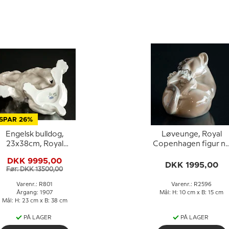
SPAR 26%
Engelsk bulldog,
Løveunge, Royal
23x38cm, Royal
Copenhagen figur nr
openhagen figur nr.
2596
DKK 9995,00
801 (Signeret Knud
DKK 1995,00
Før: DKK 13500,00
Kyhn 1907)
Varenr.: R801
Varenr.: R2596
Årgang: 1907
Mål: H: 10 cm x B: 15 cm
Mål: H: 23 cm x B: 38 cm
PÅ LAGER
PÅ LAGER