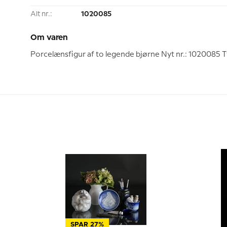
Alt nr.:
1020085
Om varen
Porcelænsfigur af to legende bjørne Nyt nr.: 1020085 
SPAR 27%