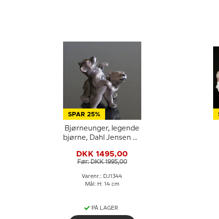
SPAR 25%
Bjørneunger, legende
bjørne, Dahl Jensen nr.
1344
C
DKK 1495,00
Før: DKK 1995,00
Varenr.: DJ1344
Mål: H: 14 cm
PÅ LAGER