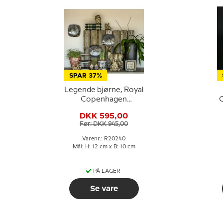
SPAR 37%
Legende bjørne, Royal
Copenhagen
C
stentøjsfigur nr.
DKK 595,00
20240
Før: DKK 945,00
Varenr.: R20240
Mål: H: 12 cm x B: 10 cm
PÅ LAGER
Se vare