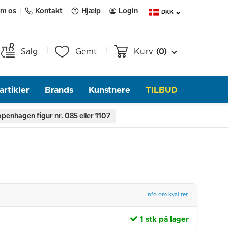
m os
Kontakt
Hjælp
Login
DKK
Salg
Gemt
Kurv
(0)
rtikler
Brands
Kunstnere
TILBUD
penhagen figur nr. 085 eller 1107
Info om kvalitet
1 stk på lager