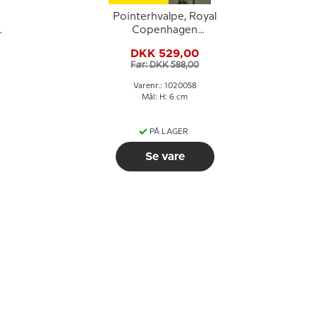
Pointerhvalpe, Royal
.
Copenhagen
hundefigur nr. 453
DKK 529,00
eller 058
Før: DKK 588,00
Varenr.: 1020058
Mål: H: 6 cm
PÅ LAGER
Se vare