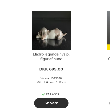
Lladro legende hvalp,
figur af hund
C
DKK 695,00
Varenr.: DG3688
Mål: H: 6 cm x B: 17 cm
PÅ LAGER
Se vare