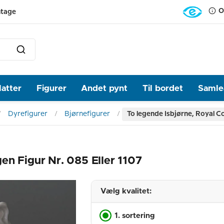
O
ntage
latter
Figurer
Andet pynt
Til bordet
Samlea
Dyrefigurer
Bjørnefigurer
To legende Isbjørne, Royal Co
en Figur Nr. 085 Eller 1107
Vælg kvalitet:
1. sortering