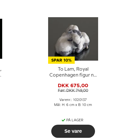
SPAR 10%
,
To Lam, Royal
Copenhagen figur nr.
2769 eller 137
DKK 675,00
Før: DKK 749,00
Varenr.: 1020137
Mål: H: 6 cm x B: 10 cm
PÅ LAGER
Se vare