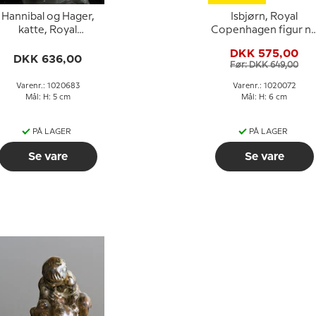
Hannibal og Hager,
Isbjørn, Royal
katte, Royal
Copenhagen figur nr
openhagen figur nr.
729 eller 072
DKK 575,00
683
DKK 636,00
Før: DKK 649,00
Varenr.: 1020683
Varenr.: 1020072
Mål: H: 5 cm
Mål: H: 6 cm
PÅ LAGER
PÅ LAGER
Se vare
Se vare