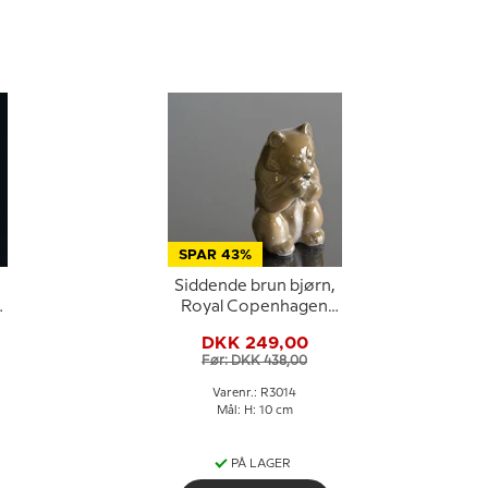
SPAR 43%
Siddende brun bjørn,
.
Royal Copenhagen
figur nr. 3014
DKK 249,00
Før: DKK 438,00
Varenr.: R3014
Mål: H: 10 cm
PÅ LAGER