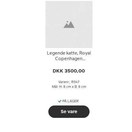
Legende katte, Royal
Copenhagen
kattefigur nr. 547
(meget sjælden)
DKK 3500,00
Varenr.: R547
Mål: H: 8 cm x B: 8 cm
PÅ LAGER
Se vare