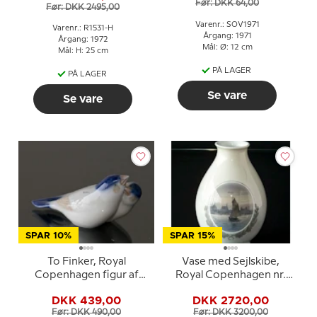
Før: DKK 64,00
Før: DKK 2495,00
Varenr.: SOV1971
Varenr.: R1531-H
Årgang: 1971
Årgang: 1972
Mål: Ø: 12 cm
Mål: H: 25 cm
PÅ LAGER
PÅ LAGER
Se vare
Se vare
SPAR 10%
SPAR 15%
To Finker, Royal
Vase med Sejlskibe,
Copenhagen figur af
Royal Copenhagen nr.
fugle nr. 090 eller 1189
2308 UNICA Signeret
DKK 439,00
DKK 2720,00
Privat ON or NO
Før: DKK 490,00
Før: DKK 3200,00