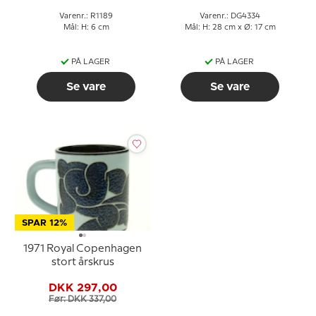
Varenr.: R1189
Varenr.: DG4334
Mål: H: 6 cm
Mål: H: 28 cm x Ø: 17 cm
PÅ LAGER
PÅ LAGER
Se vare
Se vare
SPAR 12%
1971 Royal Copenhagen
stort årskrus
DKK 297,00
Før: DKK 337,00