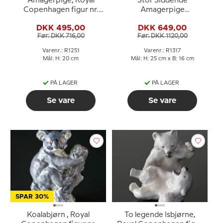
Amagerpige, Royal
Stor Siddende
Copenhagen figur nr.
Amagerpige
093 eller 1251
(strikkende), Royal
DKK 495,00
DKK 649,00
Copenhagen figur nr.
Før: DKK 716,00
Før: DKK 1120,00
099 eller 1317
Varenr.: R1251
Varenr.: R1317
Mål: H: 20 cm
Mål: H: 25 cm x B: 16 cm
PÅ LAGER
PÅ LAGER
Se vare
Se vare
SPAR 30%
Koalabjørn , Royal
To legende Isbjørne,