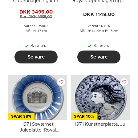
Copenhagen figur nr.
Royal Copenhagen figur
5402 (signeret Tove
nr. 085 eller 1107
DKK 3495,00
Rasmussen Privat)
DKK 1149,00
Før: DKK 4995,00
Varenr.: R5402
Varenr.: R1107
Mål: H: 17 cm
Mål: H: 14 cm x B: 13 cm
PÅ LAGER
PÅ LAGER
Se vare
Se vare
SPAR 38%
SPAR 10%
1971 Søværnet
1971 Kunstnerplatte, Jul
Juleplatte, Royal
Copenhagen