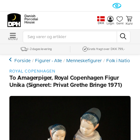
Danish
Porcelain
House
DKK
Kurv
Login
Gemt
MENU
1-2 dages levering
Gratis fragt over DKK 799,-
Forside
Figurer - Alle
Menneskefigurer
Folk i Nationald
ROYAL COPENHAGEN
To Amagerpiger, Royal Copenhagen Figur
Unika (Signeret: Privat Grethe Bringe 1971)