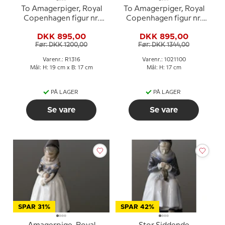
To Amagerpiger, Royal
To Amagerpiger, Royal
Copenhagen figur nr.
Copenhagen figur nr.
098 eller 1316
1395 eller 100
DKK 895,00
DKK 895,00
Før: DKK 1200,00
Før: DKK 1344,00
Varenr.: R1316
Varenr.: 1021100
Mål: H: 19 cm x B: 17 cm
Mål: H: 17 cm
PÅ LAGER
PÅ LAGER
Se vare
Se vare
SPAR 31%
SPAR 42%