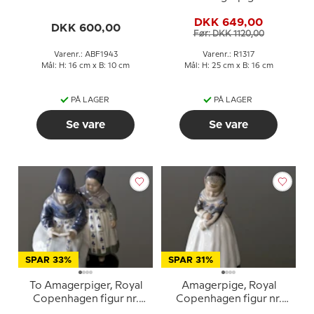
Børnehjælpsdagsfigur
(strikkende), Royal
DKK 649,00
nr, 2284
Copenhagen figur nr.
DKK 600,00
Før: DKK 1120,00
099 eller 1317
Varenr.: ABF1943
Varenr.: R1317
Mål: H: 16 cm x B: 10 cm
Mål: H: 25 cm x B: 16 cm
PÅ LAGER
PÅ LAGER
Se vare
Se vare
SPAR 33%
SPAR 31%
To Amagerpiger, Royal
Amagerpige, Royal
Copenhagen figur nr.
Copenhagen figur nr.
1395 eller 100
093 eller 1251