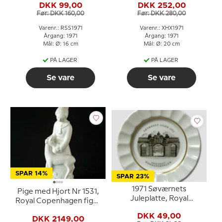
DKK 99,00
DKK 252,00
Før: DKK 160,00
Før: DKK 280,00
Varenr.: RSS1971
Varenr.: XHX1971
Årgang: 1971
Årgang: 1971
Mål: Ø: 16 cm
Mål: Ø: 20 cm
PÅ LAGER
PÅ LAGER
Se vare
Se vare
SPAR 14%
SPAR 23%
1971 Søværnets
Pige med Hjort Nr 1531,
Juleplatte, Royal
Royal Copenhagen figur
Copenhagen
(signeret Gunhil
DKK 49,00
DKK 2149,00
Gunnersson 1972)