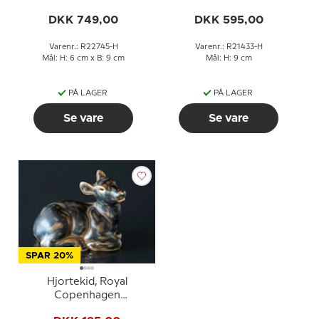
Copenhagen nr. 22745
Copenhagen nr. 21433
DKK 749,00
DKK 595,00
Varenr.: R22745-H
Varenr.: R21433-H
Mål: H: 6 cm x B: 9 cm
Mål: H: 9 cm
PÅ LAGER
PÅ LAGER
Se vare
Se vare
SPAR 20%
Hjortekid, Royal
Copenhagen
stentøjsfigur nr. 183 eller