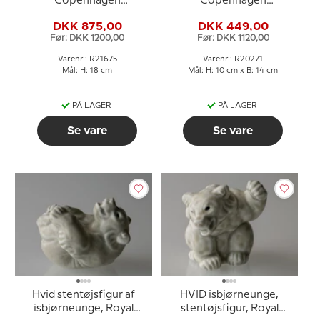
Copenhagen
Copenhagen
stentøjsfigur nr. 21675
stentøjsfigur nr. 20271
DKK 875,00
DKK 449,00
Før: DKK 1200,00
Før: DKK 1120,00
Varenr.: R21675
Varenr.: R20271
Mål: H: 18 cm
Mål: H: 10 cm x B: 14 cm
PÅ LAGER
PÅ LAGER
Se vare
Se vare
Hvid stentøjsfigur af
HVID isbjørneunge,
isbjørneunge, Royal
stentøjsfigur, Royal