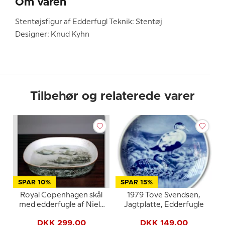
Om varen
Stentøjsfigur af Edderfugl Teknik: Stentøj
Designer: Knud Kyhn
Tilbehør og relaterede varer
SPAR 10%
SPAR 15%
Royal Copenhagen skål
1979 Tove Svendsen,
med edderfugle af Niels
Jagtplatte, Edderfugle
Thorsson
DKK 299,00
DKK 149,00