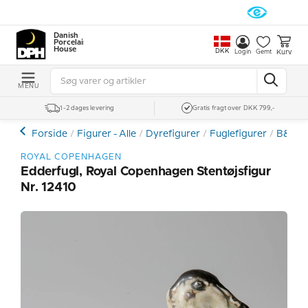
Danish
Porcelain
House
DKK
Kurv
Login
Gemt
MENU
1-2 dages levering
Gratis fragt over DKK 799,-
Forside
Figurer - Alle
Dyrefigurer
Fuglefigurer
B&G -
ROYAL COPENHAGEN
Edderfugl, Royal Copenhagen Stentøjsfigur
Nr. 12410