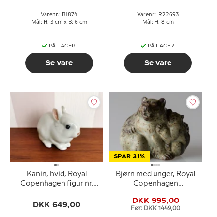
Varenr.: B1874
Varenr.: R22693
Mål: H: 3 cm x B: 6 cm
Mål: H: 8 cm
PÅ LAGER
PÅ LAGER
Se vare
Se vare
SPAR 31%
Kanin, hvid, Royal
Bjørn med unger, Royal
Copenhagen figur nr.
Copenhagen
4705
stentøjsfigur nr. 20193
DKK 995,00
DKK 649,00
Før: DKK 1449,00