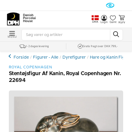
Danish
Porcelain
House
DKK
Kurv
Login
Gemt
MENU
1-2 dages levering
Gratis fragt over DKK 799,-
Forside
Figurer - Alle
Dyrefigurer
Hare og Kanin Figure
ROYAL COPENHAGEN
Stentøjsfigur Af Kanin, Royal Copenhagen Nr.
22694