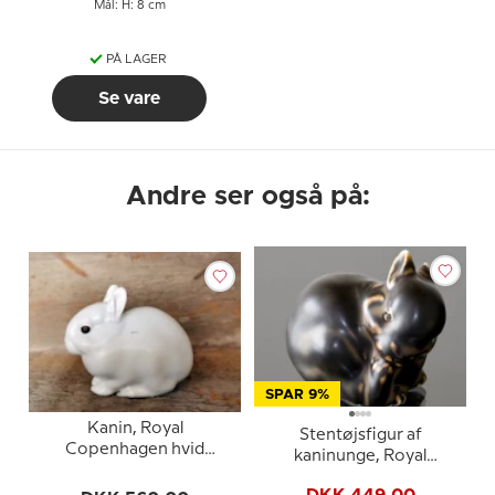
Mål: H: 8 cm
PÅ LAGER
Se vare
Andre ser også på:
SPAR 9%
Kanin, Royal
Stentøjsfigur af
Copenhagen hvid
kaninunge, Royal
stentøjsfigur nr. 4705
Copenhagen nr. 22692