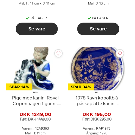
Mål: H: 11 cm x B: 11 cm
Mål: B: 13 cm
PÅ LAGER
PÅ LAGER
Se vare
Se vare
SPAR 14%
SPAR 34%
Pige med kanin, Royal
1978 Ravn koboltblå
Copenhagen figur nr.
påskeplatte kanin i
363
påskeæg
DKK 1249,00
DKK 195,00
Før: DKK 1449,00
Før: DKK 295,00
Varenr.: 1249363
Varenr.: RAP1978
Mål: H: 11 cm
Årgang: 1978