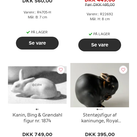
DKK 449,00
DKK 560,00
Før: DKK 495,00
Varenr.: R4705-H
Varenr.: R22692
Mål: B: 7 cm
Mål: H: 8 cm
PÅ LAGER
PÅ LAGER
Se vare
Se vare
Kanin, Bing & Grøndahl
Stentøjsfigur af
figur nr. 1874
kaninunge, Royal
Copenhagen nr. 22693
DKK 749,00
DKK 395,00