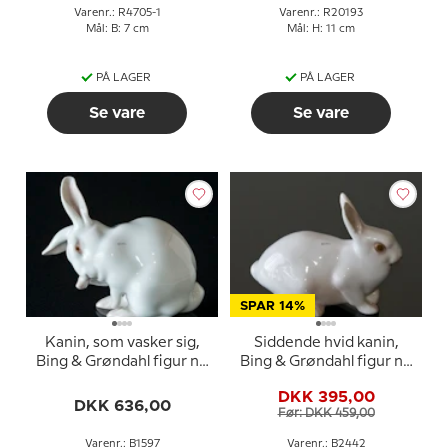
Varenr.: R4705-1
Varenr.: R20193
Mål: B: 7 cm
Mål: H: 11 cm
PÅ LAGER
PÅ LAGER
Se vare
Se vare
SPAR 14%
Kanin, som vasker sig,
Siddende hvid kanin,
Bing & Grøndahl figur nr.
Bing & Grøndahl figur nr.
1597
2442
DKK 395,00
DKK 636,00
Før: DKK 459,00
Varenr.: B1597
Varenr.: B2442