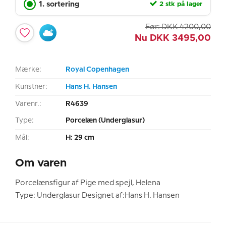
1. sortering
2 stk på lager
Før:
DKK
4200,00
Nu
DKK
3495,00
Mærke:
Royal Copenhagen
Kunstner:
Hans H. Hansen
Varenr.:
R4639
Type:
Porcelæn (Underglasur)
Mål:
H: 29 cm
Om varen
Porcelænsfigur af Pige med spejl, Helena
Type: Underglasur Designet af:Hans H. Hansen