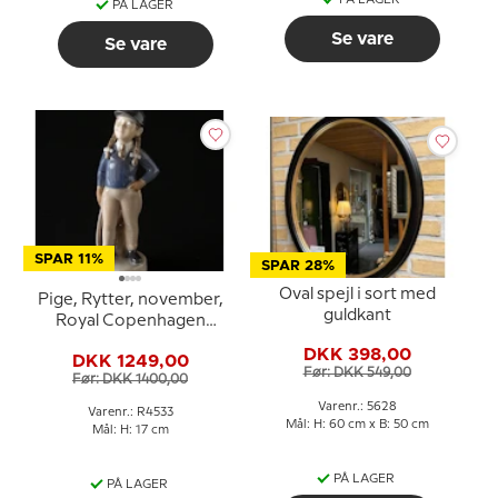
PÅ LAGER
Se vare
Se vare
SPAR 11%
SPAR 28%
Oval spejl i sort med
Pige, Rytter, november,
guldkant
Royal Copenhagen
månedsfigur nr. 4533
DKK 398,00
DKK 1249,00
Før: DKK 549,00
Før: DKK 1400,00
Varenr.: 5628
Varenr.: R4533
Mål: H: 60 cm x B: 50 cm
Mål: H: 17 cm
PÅ LAGER
PÅ LAGER