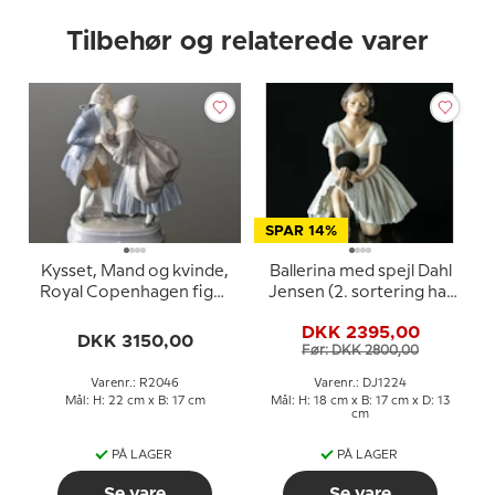
Tilbehør og relaterede varer
SPAR 14%
Kysset, Mand og kvinde,
Ballerina med spejl Dahl
Royal Copenhagen figur
Jensen (2. sortering har
nr. 2046
en revne på højre arm)
DKK 2395,00
DKK 3150,00
Før: DKK 2800,00
Varenr.: R2046
Varenr.: DJ1224
Mål: H: 22 cm x B: 17 cm
Mål: H: 18 cm x B: 17 cm x D: 13
cm
PÅ LAGER
PÅ LAGER
Se vare
Se vare