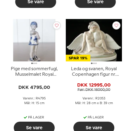
Se vare
Se vare
SPAR 19%
Pige med sommerfugl,
Leda og svanen, Royal
Musselmalet Royal
Copenhagen figur nr.
Copenhagen figur nr.
2053 (1894-1922)
DKK 12995,00
4795
DKK 4795,00
Før: DKK 16000,00
Varenr.: R4795
Varenr.: R2053
Mål: H: 15 cm
Mål: H: 28 cm x B: 39 cm
PÅ LAGER
PÅ LAGER
Se vare
Se vare