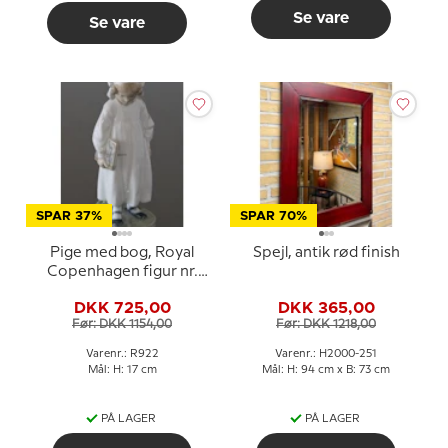
Se vare
Se vare
SPAR 37%
SPAR 70%
Pige med bog, Royal
Spejl, antik rød finish
Copenhagen figur nr.
922
DKK 725,00
DKK 365,00
Før: DKK 1154,00
Før: DKK 1218,00
Varenr.: R922
Varenr.: H2000-251
Mål: H: 17 cm
Mål: H: 94 cm x B: 73 cm
PÅ LAGER
PÅ LAGER