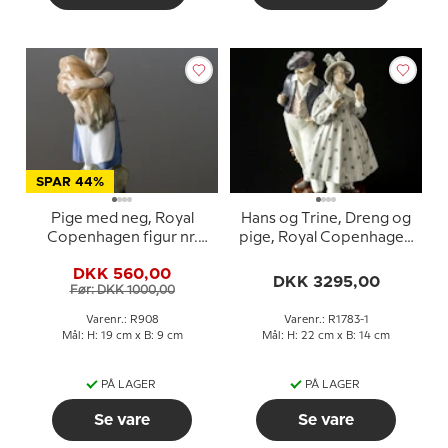
SPAR 44%
Pige med neg, Royal
Hans og Trine, Dreng og
Copenhagen figur nr.
pige, Royal Copenhagen
908
figur nr. 1783 - Brun Base
DKK 560,00
(1894-1922)
DKK 3295,00
Før: DKK 1000,00
Varenr.: R908
Varenr.: R1783-1
Mål: H: 19 cm x B: 9 cm
Mål: H: 22 cm x B: 14 cm
PÅ LAGER
PÅ LAGER
Se vare
Se vare