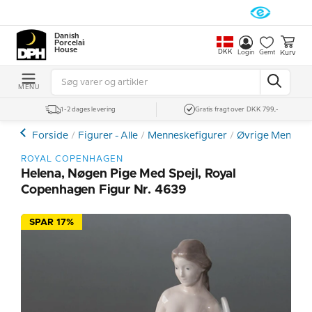
Danish
Porcelain
House
DKK
Kurv
Login
Gemt
MENU
1-2 dages levering
Gratis fragt over DKK 799,-
Forside
Figurer - Alle
Menneskefigurer
Øvrige Mennesk
ROYAL COPENHAGEN
Helena, Nøgen Pige Med Spejl, Royal
Copenhagen Figur Nr. 4639
SPAR 17%