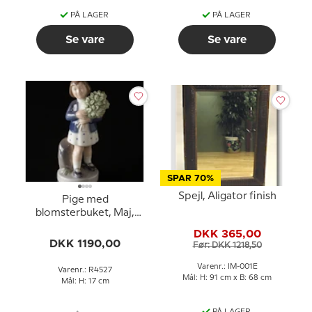
PÅ LAGER
PÅ LAGER
Se vare
Se vare
SPAR 70%
Spejl, Aligator finish
Pige med
blomsterbuket, Maj,
Royal Copenhagen
DKK 365,00
månedsfigur nr. 4527
DKK 1190,00
Før: DKK 1218,50
Varenr.: IM-001E
Varenr.: R4527
Mål: H: 91 cm x B: 68 cm
Mål: H: 17 cm
PÅ LAGER