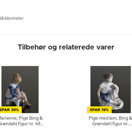
lå blomster
Tilbehør og relaterede varer
SPAR 39%
SPAR 19%
arianne, Pige Bing &
Pige med lam, Bing 
røndahl figur nr. 491
Grøndahl figur nr.
eller 2373
2336