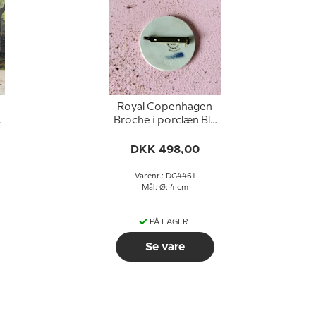
Royal Copenhagen
.
Broche i porclæn Blå
Blomst dekoration,
200 år
DKK 498,00
Varenr.: DG4461
Mål: Ø: 4 cm
PÅ LAGER
Se vare