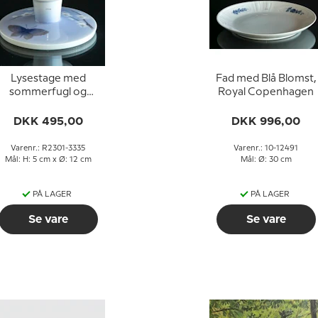
Lysestage med
Fad med Blå Blomst,
sommerfugl og
Royal Copenhagen
blomster, Royal
openhagen nr. 2301-
DKK 495,00
DKK 996,00
3335
Varenr.: R2301-3335
Varenr.: 10-12491
Mål: H: 5 cm x Ø: 12 cm
Mål: Ø: 30 cm
PÅ LAGER
PÅ LAGER
Se vare
Se vare