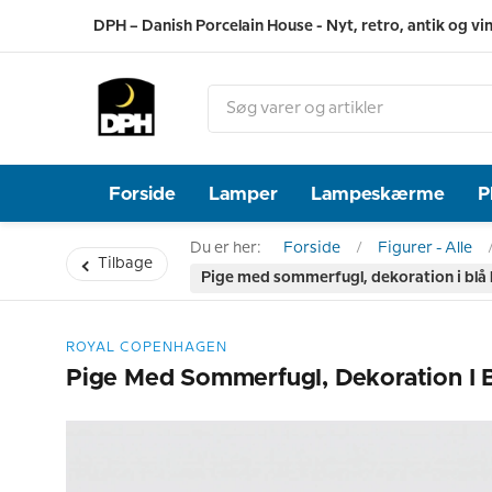
DPH – Danish Porcelain House - Nyt, retro, antik og vi
Forside
Lamper
Lampeskærme
P
Du er her:
Forside
Figurer - Alle
Tilbage
Pige med sommerfugl, dekoration i blå
ROYAL COPENHAGEN
Pige Med Sommerfugl, Dekoration I 