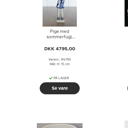
Pige med
sommerfugl,
Musselmalet Royal
Copenhagen figur nr.
C
DKK 4795,00
4795
Varenr.: R4795
Mål: H: 15 cm
PÅ LAGER
Se vare