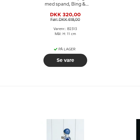
med spand, Bing &
Grøndahl figur nr. 2313
DKK 320,00
Før: DKK 618,00
Varenr.: B2313
Mål: H: 11 cm
PÅ LAGER
Se vare