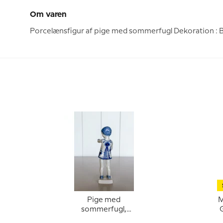
Om varen
Porcelænsfigur af pige med sommerfugl Dekoration : B
Pige med
M
sommerfugl,
G
Musselmalet Royal