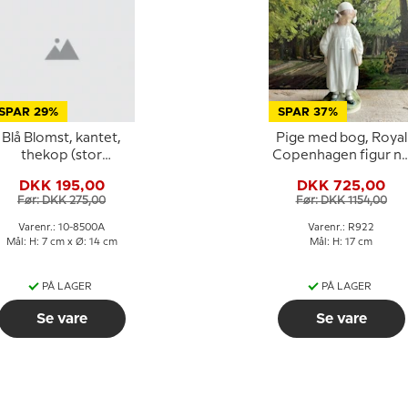
SPAR 29%
SPAR 37%
Blå Blomst, kantet,
Pige med bog, Royal
thekop (stor
Copenhagen figur nr
affekop) nr. 10-8500
922
DKK 195,00
DKK 725,00
med underkop nr.
Før: DKK 275,00
Før: DKK 1154,00
10/8608 1,8 dl, Royal
Copenhagen
Varenr.: 10-8500A
Varenr.: R922
Mål: H: 7 cm x Ø: 14 cm
Mål: H: 17 cm
PÅ LAGER
PÅ LAGER
Se vare
Se vare