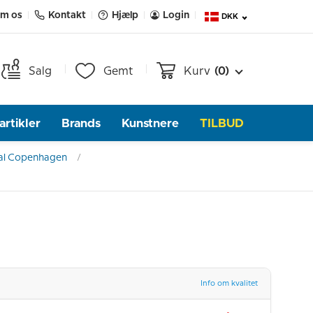
m os
Kontakt
Hjælp
Login
DKK
Salg
Gemt
Kurv
(0)
rtikler
Brands
Kunstnere
TILBUD
al Copenhagen
Info om kvalitet