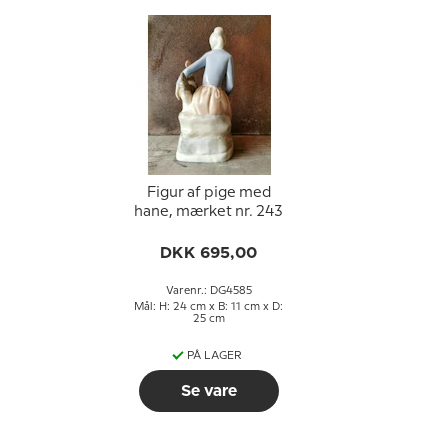
Figur af pige med
hane, mærket nr. 243
DKK 695,00
Varenr.: DG4585
Mål: H: 24 cm x B: 11 cm x D:
25 cm
PÅ LAGER
Se vare