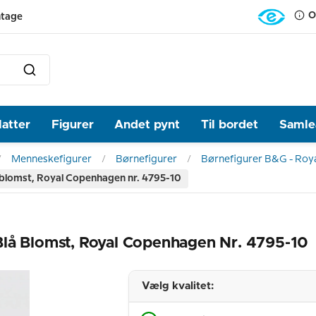
O
ntage
latter
Figurer
Andet pynt
Til bordet
Samlea
Menneskefigurer
Børnefigurer
Børnefigurer B&G - Roy
 blomst, Royal Copenhagen nr. 4795-10
Blå Blomst, Royal Copenhagen Nr. 4795-10
Vælg kvalitet: