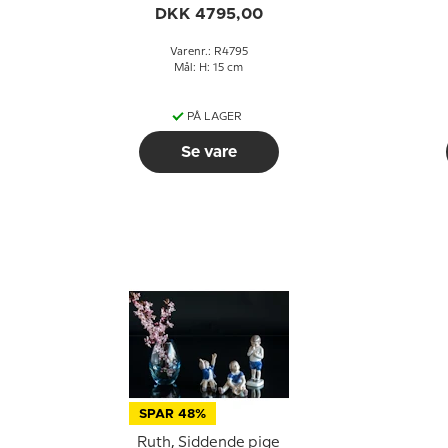
Copenhagen figur nr.
DKK 4795,00
4795
Varenr.: R4795
Mål: H: 15 cm
PÅ LAGER
Se vare
SPAR 48%
Ruth, Siddende pige