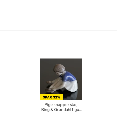
SPAR 32%
&
Pige knapper sko,
Bing & Grøndahl figur
nr. 2317