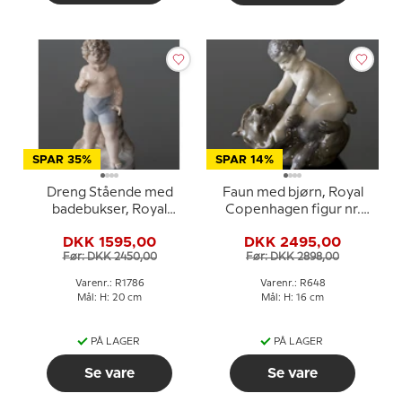
SPAR 35%
SPAR 14%
Dreng Stående med
Faun med bjørn, Royal
badebukser, Royal
Copenhagen figur nr.
Copenhagen figur nr.
648
DKK 1595,00
DKK 2495,00
1786
Før: DKK 2450,00
Før: DKK 2898,00
Varenr.: R1786
Varenr.: R648
Mål: H: 20 cm
Mål: H: 16 cm
PÅ LAGER
PÅ LAGER
Se vare
Se vare