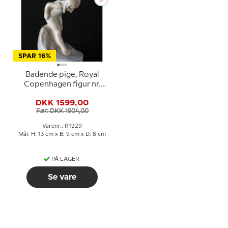
SPAR 16%
Badende pige, Royal
Copenhagen figur nr.
1229
DKK 1599,00
Før: DKK 1904,00
Varenr.: R1229
Mål: H: 13 cm x B: 9 cm x D: 8 cm
PÅ LAGER
Se vare