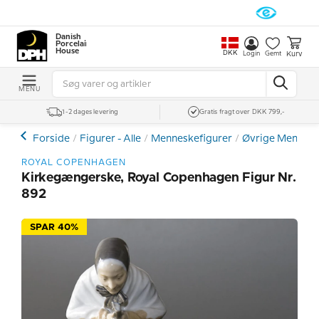
Danish
Porcelain
House
DKK
Kurv
Login
Gemt
MENU
1-2 dages levering
Gratis fragt over DKK 799,-
Forside
Figurer - Alle
Menneskefigurer
Øvrige Mennesk
ROYAL COPENHAGEN
Kirkegængerske, Royal Copenhagen Figur Nr.
892
SPAR 40%