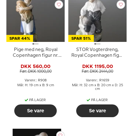
SPAR 44%
SPAR 51%
Pige med neg, Royal
STOR Vogterdreng,
Copenhagen figur nr.
Royal Copenhagen figur
908
nr. 1659
DKK 560,00
DKK 1195,00
Før: DKK 1000,00
Før: DKK 2444,00
Varenr.: R908
Varenr.: R1659
Mål: H: 19 cm x B: 9 cm
Mål: H: 32 cm x B: 20 cm x D: 25
cm
PÅ LAGER
PÅ LAGER
Se vare
Se vare