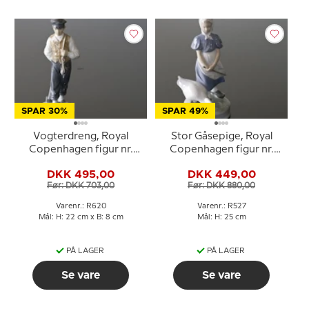
SPAR 30%
SPAR 49%
Vogterdreng, Royal
Stor Gåsepige, Royal
Copenhagen figur nr.
Copenhagen figur nr.
620
527
DKK 495,00
DKK 449,00
Før: DKK 703,00
Før: DKK 880,00
Varenr.: R620
Varenr.: R527
Mål: H: 22 cm x B: 8 cm
Mål: H: 25 cm
PÅ LAGER
PÅ LAGER
Se vare
Se vare