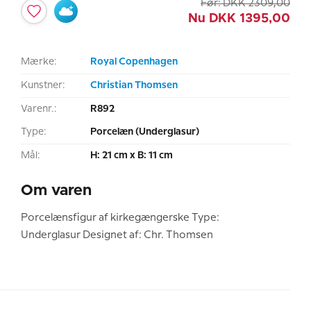
Før:
DKK
2309,00
Nu
DKK
1395,00
Mærke:
Royal Copenhagen
Kunstner:
Christian Thomsen
Varenr.:
R892
Type:
Porcelæn (Underglasur)
Mål:
H: 21 cm x B: 11 cm
Om varen
Porcelænsfigur af kirkegængerske Type:
Underglasur Designet af: Chr. Thomsen