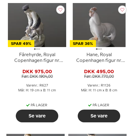
SPAR 49%
SPAR 36%
Fårehyrde, Royal
Hane, Royal
Copenhagen figur nr.
Copenhagen figur nr.
627
087 eller 1126
DKK 975,00
DKK 495,00
Før: DKK 1904,00
Før: DKK 770,00
Varenr.: R627
Varenr.: R1126
Mål: H: 19 cm x B: 11 cm
Mål: H: 11 cm x B: 8 cm
PÅ LAGER
PÅ LAGER
Se vare
Se vare