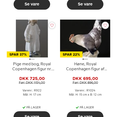
Se vare
Se vare
SPAR 37%
SPAR 22%
Pige med bog, Royal
Høne, Royal
Copenhagen figur nr.
Copenhagen figur af
922
fugl nr. 1024
DKK 725,00
DKK 695,00
Før: DKK 1154,00
Før: DKK 896,00
Varenr.: R922
Varenr.: R1024
Mål: H: 17 cm
Mål: H: 15 cm x B: 12 cm
PÅ LAGER
PÅ LAGER
Se vare
Se vare