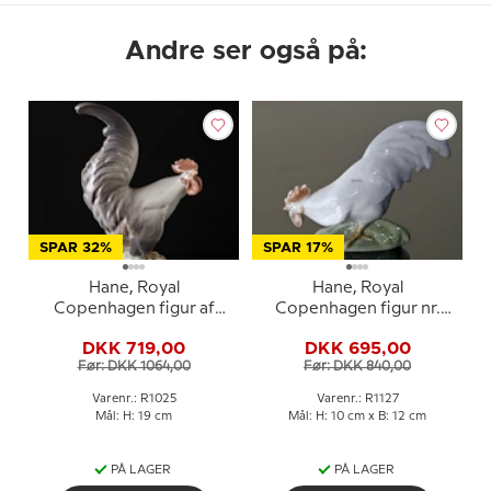
Andre ser også på:
SPAR 32%
SPAR 17%
Hane, Royal
Hane, Royal
Copenhagen figur af
Copenhagen figur nr.
fugl nr. 1025
1127
DKK 719,00
DKK 695,00
Før: DKK 1064,00
Før: DKK 840,00
Varenr.: R1025
Varenr.: R1127
Mål: H: 19 cm
Mål: H: 10 cm x B: 12 cm
PÅ LAGER
PÅ LAGER