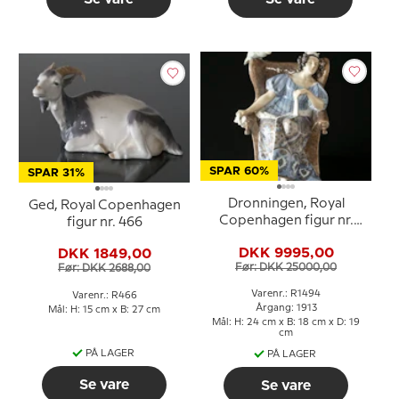
SPAR 60%
SPAR 31%
Dronningen, Royal
Ged, Royal Copenhagen
Copenhagen figur nr.
figur nr. 466
1494 (1913) Professionelt
DKK 9995,00
DKK 1849,00
repareret
Før: DKK 25000,00
Før: DKK 2688,00
Varenr.: R1494
Varenr.: R466
Årgang: 1913
Mål: H: 15 cm x B: 27 cm
Mål: H: 24 cm x B: 18 cm x D: 19
cm
PÅ LAGER
PÅ LAGER
Se vare
Se vare