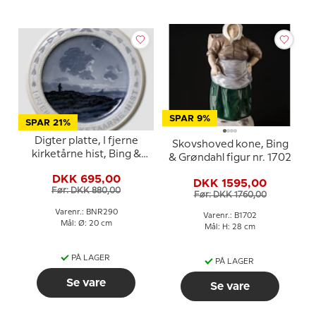
SPAR 9%
SPAR 21%
Digter platte, I fjerne
Skovshoved kone, Bing
kirketårne hist, Bing &
& Grøndahl figur nr. 1702
Grøndahl
DKK 695,00
DKK 1595,00
Før: DKK 880,00
Før: DKK 1760,00
Varenr.: BNR290
Varenr.: B1702
Mål: Ø: 20 cm
Mål: H: 28 cm
PÅ LAGER
PÅ LAGER
Se vare
Se vare