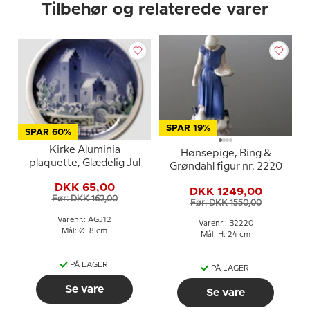
Tilbehør og relaterede varer
SPAR 19%
SPAR 60%
Kirke Aluminia
Hønsepige, Bing &
plaquette, Glædelig Jul
Grøndahl figur nr. 2220
DKK 65,00
DKK 1249,00
Før: DKK 162,00
Før: DKK 1550,00
Varenr.: AGJ12
Varenr.: B2220
Mål: Ø: 8 cm
Mål: H: 24 cm
PÅ LAGER
PÅ LAGER
Se vare
Se vare