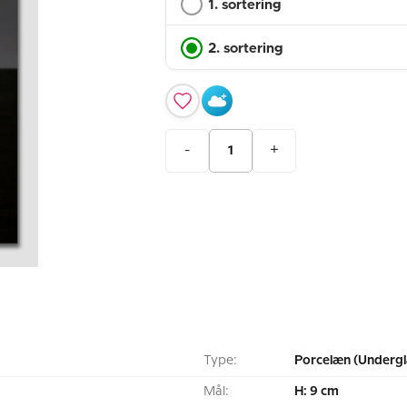
1. sortering
2. sortering
-
+
Type:
Porcelæn (Undergl
Mål:
H: 9 cm