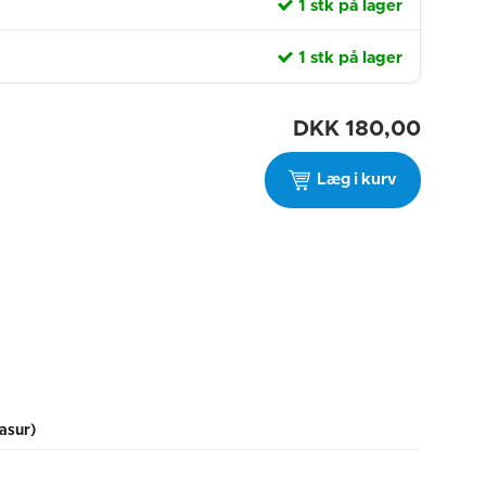
1 stk på lager
1 stk på lager
DKK
180,00
Læg i kurv
asur)