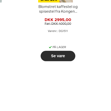
Blomstret kaffestel og
spisestel fra Kongens
Lyngby / KBH - Samlet
DKK 2995,00
88 dele
Før: DKK 4000,00
Varenr.: DG1511
PÅ LAGER
Se vare