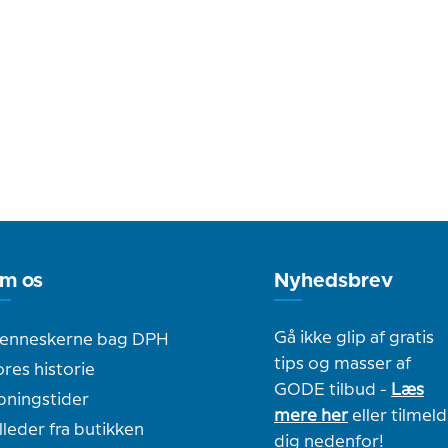
m os
Nyhedsbrev
Gå ikke glip af gratis
enneskerne bag DPH
tips og masser af
res historie
GODE tilbud -
Læs
bningstider
mere her
eller tilmeld
lleder fra butikken
dig nedenfor!