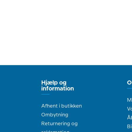
Hjælp og
O
information
M
Afhent i butikken
Vo
Ombytning
Å
Returnering og
Bi