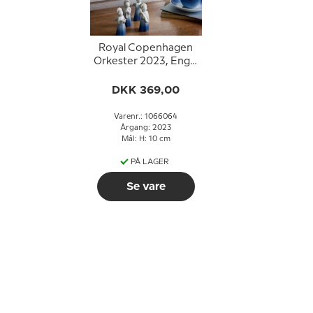
Royal Copenhagen
Orkester 2023, Engel
med sangbog nr. 095
DKK 369,00
Varenr.: 1066064
Årgang: 2023
Mål: H: 10 cm
PÅ LAGER
Se vare