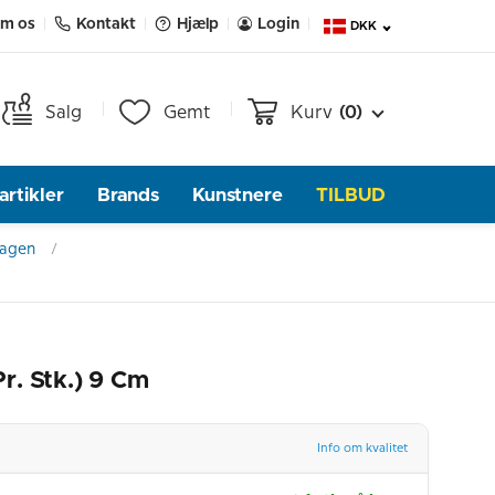
m os
Kontakt
Hjælp
Login
DKK
Salg
Gemt
Kurv
(0)
rtikler
Brands
Kunstnere
TILBUD
hagen
r. Stk.) 9 Cm
Info om kvalitet