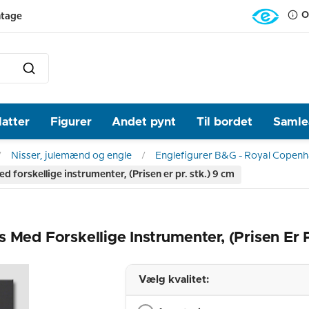
O
ntage
latter
Figurer
Andet pynt
Til bordet
Samlea
Nisser, julemænd og engle
Englefigurer B&G - Royal Copen
 forskellige instrumenter, (Prisen er pr. stk.) 9 cm
 Med Forskellige Instrumenter, (Prisen Er P
Vælg kvalitet: