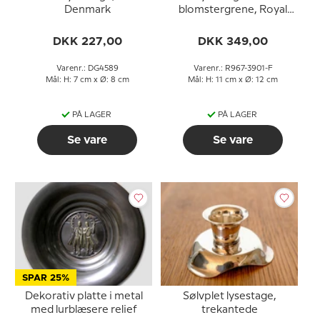
Denmark
blomstergrene, Royal
Copenhagen nr. 967-
3901
DKK 227,00
DKK 349,00
Varenr.: DG4589
Varenr.: R967-3901-F
Mål: H: 7 cm x Ø: 8 cm
Mål: H: 11 cm x Ø: 12 cm
PÅ LAGER
PÅ LAGER
Se vare
Se vare
SPAR 25%
Dekorativ platte i metal
Sølvplet lysestage,
med lurblæsere relief
trekantede