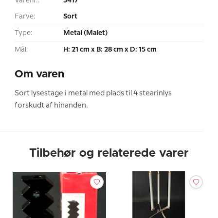
Varenr.:
5417
Farve:
Sort
Type:
Metal (Malet)
Mål:
H: 21 cm x B: 28 cm x D: 15 cm
Om varen
Sort lysestage i metal med plads til 4 stearinlys
forskudt af hinanden.
Tilbehør og relaterede varer