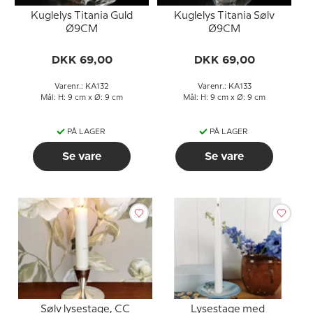
Kuglelys Titania Guld
Kuglelys Titania Sølv
Ø9CM
Ø9CM
DKK 69,00
DKK 69,00
Varenr.: KA132
Varenr.: KA133
Mål: H: 9 cm x Ø: 9 cm
Mål: H: 9 cm x Ø: 9 cm
PÅ LAGER
PÅ LAGER
Se vare
Se vare
Sølv lysestage, CC
Lysestage med