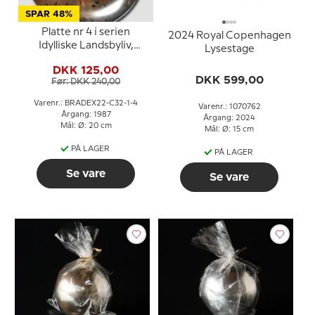
SPAR 48%
Platte nr 4 i serien
2024 Royal Copenhagen
Idylliske Landsbyliv,
Lysestage
Seltmann
DKK 125,00
DKK 599,00
Før: DKK 240,00
Varenr.: BRADEX22-C32-1-4
Varenr.: 1070762
Årgang: 1987
Årgang: 2024
Mål: Ø: 20 cm
Mål: Ø: 15 cm
PÅ LAGER
PÅ LAGER
Se vare
Se vare