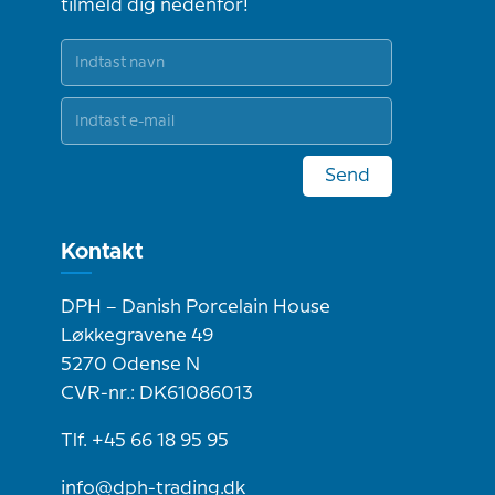
tilmeld dig nedenfor!
Send
Kontakt
DPH – Danish Porcelain House
Løkkegravene 49
5270 Odense N
CVR-nr.: DK61086013
Tlf. +45 66 18 95 95
info@dph-trading.dk