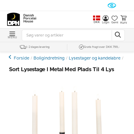
Danish
Porcelain
House
DKK
Kurv
Login
Gemt
MENU
1-2 dages levering
Gratis fragt over DKK 799,-
Forside
Boligindretning
Lysestager og kandelabre
Lyse
Sort Lysestage I Metal Med Plads Til 4 Lys