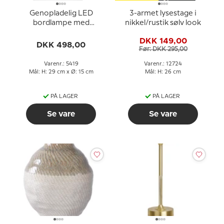
Genopladelig LED
3-armet lysestage i
bordlampe med
nikkel/rustik sølv look
Bluetooth højtaler, hvid
DKK 149,00
DKK 498,00
Før: DKK 295,00
Varenr.: 5419
Varenr.: 12724
Mål: H: 29 cm x Ø: 15 cm
Mål: H: 26 cm
PÅ LAGER
PÅ LAGER
Se vare
Se vare