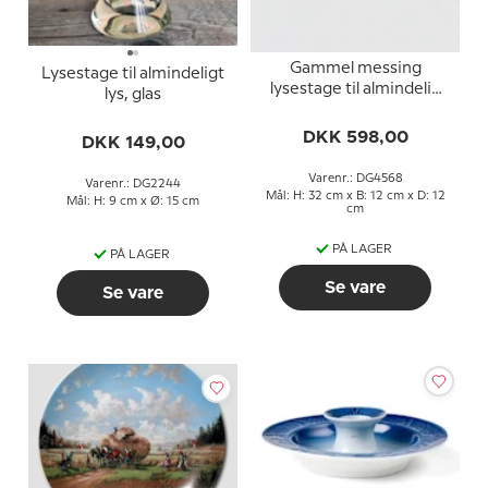
Gammel messing
Lysestage til almindeligt
lysestage til almindelig
lys, glas
stearinlys, 32 cm
DKK 598,00
DKK 149,00
Varenr.: DG4568
Varenr.: DG2244
Mål: H: 32 cm x B: 12 cm x D: 12
Mål: H: 9 cm x Ø: 15 cm
cm
PÅ LAGER
PÅ LAGER
Se vare
Se vare