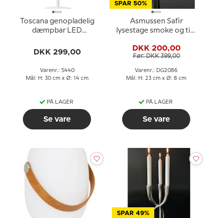
SPAR 50%
Toscana genopladelig
Asmussen Safir
dæmpbar LED
lysestage smoke og tin,
bordlampe i hvid
stor
DKK 200,00
DKK 299,00
Før: DKK 399,00
Varenr.: 5440
Varenr.: DG2086
Mål: H: 30 cm x Ø: 14 cm
Mål: H: 23 cm x Ø: 8 cm
PÅ LAGER
PÅ LAGER
Se vare
Se vare
SPAR 49%