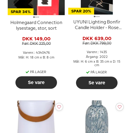
SPAR 20%
SPAR 34%
UYUNI Lighting Bonfir
Holmegaard Connection
Candle Holder - Rose
lysestage, stor, sort
Gold - 1 armet
DKK 639,00
DKK 149,00
Før: DKK 799,00
Før: DKK 225,00
Varenr.: 1435
Varenr.: 4340476
Årgang: 2022
Mål: H: 18 cm x B: 8 cm
Mål: H: 6 cm x B: 35 cm x D: 15
cm
PÅ LAGER
PÅ LAGER
Se vare
Se vare