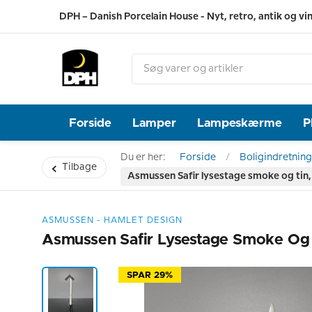
DPH – Danish Porcelain House - Nyt, retro, antik og vi
Forside
Lamper
Lampeskærme
P
Du er her:
Forside
Boligindretning
Tilbage
Asmussen Safir lysestage smoke og tin
ASMUSSEN - HAMLET DESIGN
Asmussen Safir Lysestage Smoke Og 
SPAR 29%