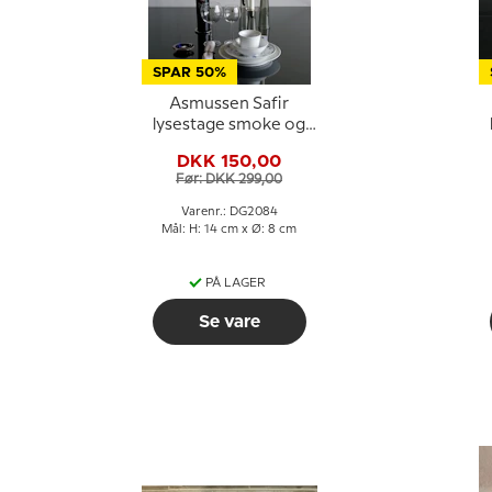
SPAR 50%
Asmussen Safir
lysestage smoke og
tin, lille
DKK 150,00
Før: DKK 299,00
Varenr.: DG2084
Mål: H: 14 cm x Ø: 8 cm
PÅ LAGER
Se vare