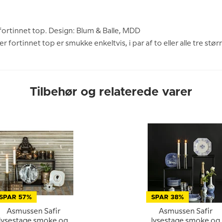
fortinnet top. Design: Blum & Balle, MDD
r fortinnet top er smukke enkeltvis, i par af to eller alle tre størr
Tilbehør og relaterede varer
SPAR 57%
SPAR 38%
Asmussen Safir
Asmussen Safir
lysestage smoke og
lysestage smoke og