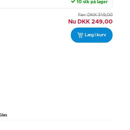
10 stk på lager
Før:
DKK
349,00
Nu
DKK
249,00
Læg i kurv
Glas