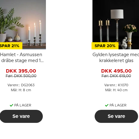
SPAR 21%
SPAR 20%
Hamlet - Asmussen
Gylden lysestage me
dråbe stage med 1
krakkeleret glas
dråbe - FORTINNET
DKK 395,00
DKK 495,00
Før: DKK 500,00
Før: DKK 619,00
Varenr.: DG2063
Varenr.: K1070
Mål: H: 8 cm
Mål: H: 40 cm
PÅ LAGER
PÅ LAGER
Se vare
Se vare