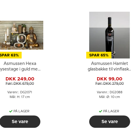
SPAR 63%
SPAR 65%
Asmussen Hexa
Asmussen Hamlet
lysestage i guld med
glasbakke til vinflask
sort kugle, stor
med blåt glas
DKK 249,00
DKK 99,00
Før: DKK 679,00
Før: DKK 279,00
Varenr.: DG2071
Varenr.: DG2088
Mål: H: 17 cm
Mål: Ø: 10 cm
PÅ LAGER
PÅ LAGER
Se vare
Se vare