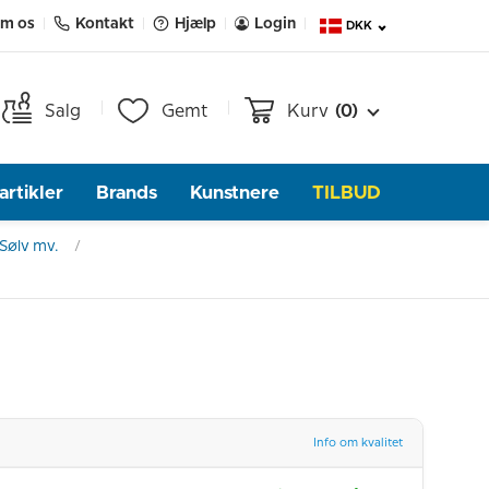
m os
Kontakt
Hjælp
Login
DKK
Salg
Gemt
Kurv
(0)
rtikler
Brands
Kunstnere
TILBUD
Sølv mv.
Info om kvalitet