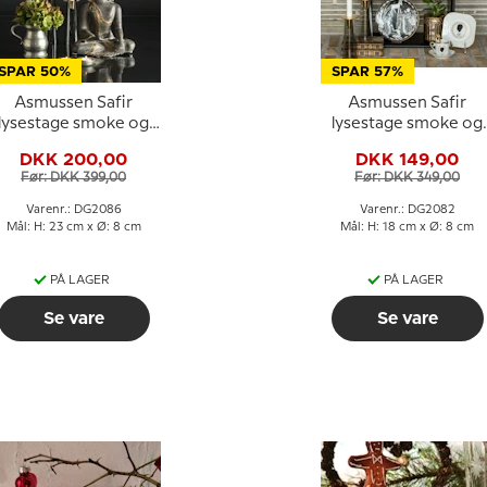
SPAR 50%
SPAR 57%
Asmussen Safir
Asmussen Safir
lysestage smoke og
lysestage smoke og
tin, stor
guld, mellem
DKK 200,00
DKK 149,00
Før: DKK 399,00
Før: DKK 349,00
Varenr.: DG2086
Varenr.: DG2082
Mål: H: 23 cm x Ø: 8 cm
Mål: H: 18 cm x Ø: 8 cm
PÅ LAGER
PÅ LAGER
Se vare
Se vare