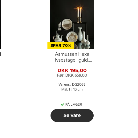
SPAR 70%
d
Asmussen Hexa
lysestage i guld,
mellem
DKK 195,00
Før: DKK 659,00
Varenr.: DG2068
Mål: H: 13 cm
PÅ LAGER
Se vare