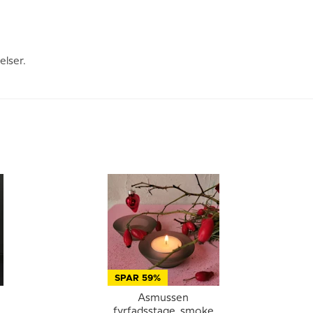
elser.
SPAR 59%
Asmussen
fyrfadsstage, smoke