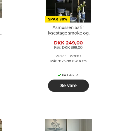
SPAR 38%
Asmussen Safir
lysestage smoke og
guld, stor
DKK 249,00
Før: DKK 399,00
Varenr.: DG2083
Mål: H: 23 cm x Ø: 8 cm
PÅ LAGER
Se vare