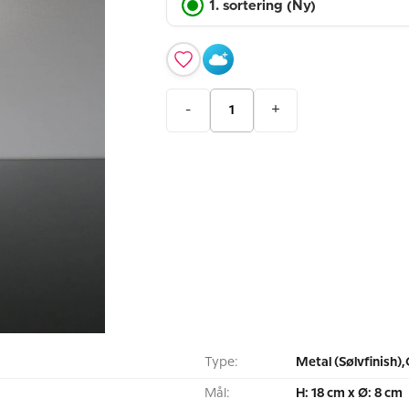
1. sortering (Ny)
-
+
Type:
Metal (Sølvfinish),
Mål:
H: 18 cm x Ø: 8 cm