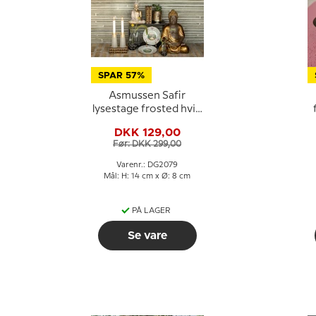
SPAR 57%
Asmussen Safir
lysestage frosted hvid
og guld, lille
DKK 129,00
Før: DKK 299,00
Varenr.: DG2079
Mål: H: 14 cm x Ø: 8 cm
PÅ LAGER
Se vare