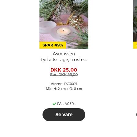
SPAR 49%
Asmussen
fyrfadsstage, frosted
hvid
DKK 25,00
Før: DKK 49,00
Varenr.: DG3005
Mål: H: 2 cm x Ø: 8 cm
PÅ LAGER
Se vare