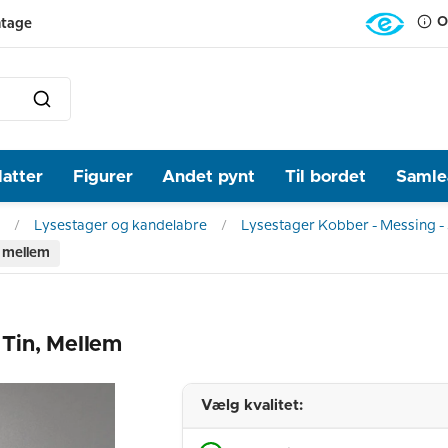
O
ntage
latter
Figurer
Andet pynt
Til bordet
Samlea
Lysestager og kandelabre
Lysestager Kobber - Messing - 
, mellem
Tin, Mellem
Vælg kvalitet: