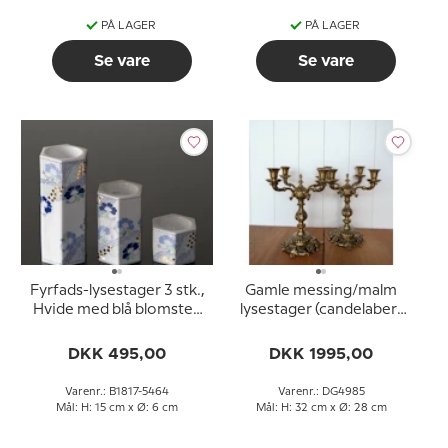
PÅ LAGER
PÅ LAGER
Se vare
Se vare
Fyrfads-lysestager 3 stk.,
Gamle messing/malm
Hvide med blå blomster,
lysestager (candelaber)
Bing & Grøndahl nr. 1817-
med 4 arme 32 cm
5464
DKK 495,00
DKK 1995,00
Varenr.: B1817-5464
Varenr.: DG4985
Mål: H: 15 cm x Ø: 6 cm
Mål: H: 32 cm x Ø: 28 cm