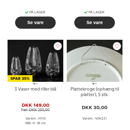
PÅ LAGER
PÅ LAGER
Se vare
Se vare
SPAR 35%
3 Vaser med riller blå
Plattekroge (ophæng til
platter), 5 stk.
DKK 149,00
DKK 30,00
Før: DKK 230,00
Varenr.: H110
Varenr.: 404221
Mål: H: 18 cm