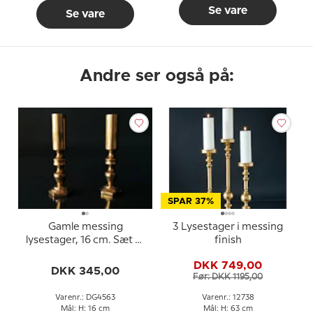
Se vare
Se vare
Andre ser også på:
SPAR 37%
Gamle messing
3 Lysestager i messing
lysestager, 16 cm. Sæt af
finish
2 stk
DKK 749,00
DKK 345,00
Før: DKK 1195,00
Varenr.: DG4563
Varenr.: 12738
Mål: H: 16 cm
Mål: H: 63 cm