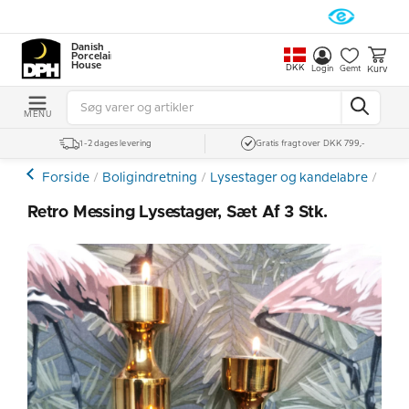
Danish
Porcelain
House
DKK
Kurv
Login
Gemt
MENU
1-2 dages levering
Gratis fragt over DKK 799,-
Forside
Boligindretning
Lysestager og kandelabre
Lyse
Retro Messing Lysestager, Sæt Af 3 Stk.