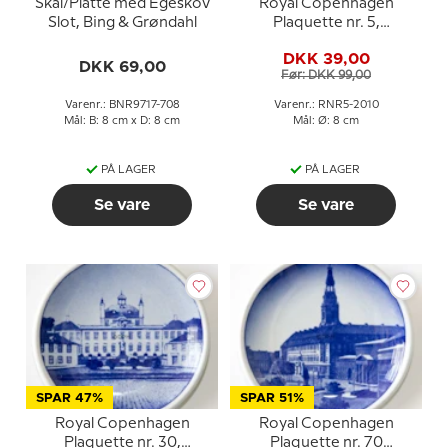
Skål/Platte med Egeskov
Royal Copenhagen
Slot, Bing & Grøndahl
Plaquette nr. 5,
Kronborg
DKK 39,00
DKK 69,00
Før: DKK 99,00
Varenr.: BNR9717-708
Varenr.: RNR5-2010
Mål: B: 8 cm x D: 8 cm
Mål: Ø: 8 cm
PÅ LAGER
PÅ LAGER
Se vare
Se vare
SPAR 47%
SPAR 51%
Royal Copenhagen
Royal Copenhagen
Plaquette nr. 30,
Plaquette nr. 70