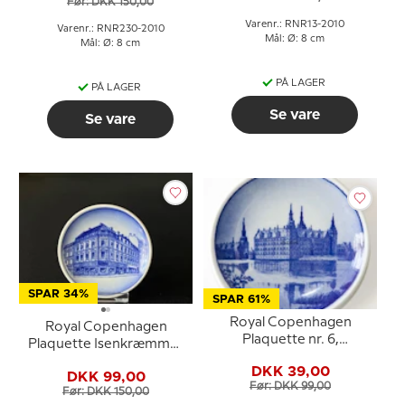
Før: DKK 150,00
Varenr.: RNR13-2010
Varenr.: RNR230-2010
Mål: Ø: 8 cm
Mål: Ø: 8 cm
PÅ LAGER
PÅ LAGER
Se vare
Se vare
SPAR 34%
SPAR 61%
Royal Copenhagen
Royal Copenhagen
Plaquette nr. 6,
Plaquette Isenkræmmer
Frederiksborg
Buus, Danmark
DKK 39,00
DKK 99,00
Før: DKK 99,00
Før: DKK 150,00