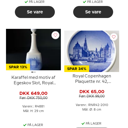
PÅ LAGER
PÅ LAGER
Se vare
Se vare
SPAR 13%
SPAR 34%
Royal Copenhagen
Karaffel med motiv af
Plaquette nr. 42,
Egeskov Slot, Royal
Frederiksborg
Copenhagen nr. 4881
DKK 65,00
DKK 649,00
Før: DKK 99,00
Før: DKK 750,00
Varenr.: RNR42-2010
Varenr.: R4881
Mål: Ø: 8 cm
Mål: H: 29 cm
PÅ LAGER
PÅ LAGER