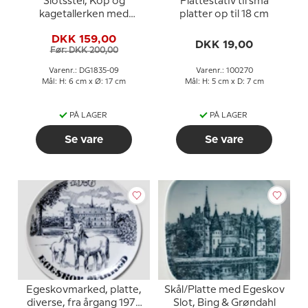
Slotsstel, Kop og
Plattestativ til små
kagetallerken med
platter op til 18 cm
Egeskov Slot
DKK 159,00
DKK 19,00
Før: DKK 200,00
Varenr.: DG1835-09
Varenr.: 100270
Mål: H: 6 cm x Ø: 17 cm
Mål: H: 5 cm x D: 7 cm
PÅ LAGER
PÅ LAGER
Se vare
Se vare
Egeskovmarked, platte,
Skål/Platte med Egeskov
diverse, fra årgang 1976
Slot, Bing & Grøndahl