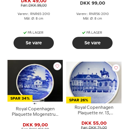
DKK 49,00
DKK 99,00
Før: DKK 99,00
Varenr.: RNR65-2010
Varenr.: RNR56-2010
Mål: Ø: 8 cm
Mål: Ø: 8 cm
PÅ LAGER
PÅ LAGER
Se vare
Se vare
SPAR 34%
SPAR 26%
Royal Copenhagen
Royal Copenhagen
Plaquette nr. 13,
Plaquette Mogenstrup
Amalienborg
Kro, Danmark
DKK 55,00
DKK 99,00
Før: DKK 74,00