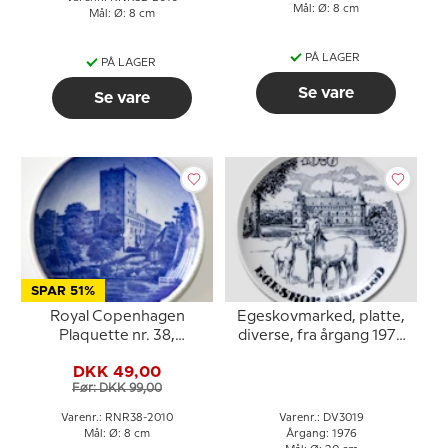
Mål: Ø: 8 cm
Mål: Ø: 8 cm
PÅ LAGER
PÅ LAGER
Se vare
Se vare
SPAR 51%
Royal Copenhagen
Egeskovmarked, platte,
Plaquette nr. 38,
diverse, fra årgang 1976
Koldinghus slot
til 1993 / pr. stk., Svane
DKK 49,00
Porcelæn
Før: DKK 99,00
Varenr.: RNR38-2010
Varenr.: DV3019
Mål: Ø: 8 cm
Årgang: 1976