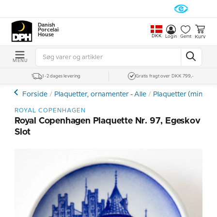
Danish
Porcelain
House
DKK
Kurv
Login
Gemt
MENU
1-2 dages levering
Gratis fragt over DKK 799,-
Forside
Plaquetter, ornamenter - Alle
Plaquetter (mini pla
ROYAL COPENHAGEN
Royal Copenhagen Plaquette Nr. 97, Egeskov
Slot