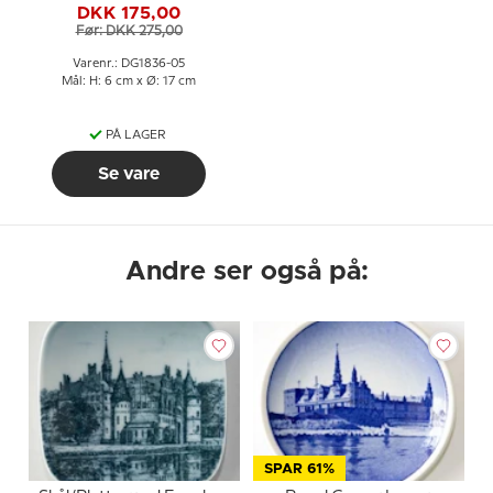
DKK 175,00
(Egeskov Slot nr. 3558),
Før: DKK 275,00
Bing & Grøndahl
Varenr.: DG1836-05
Mål: H: 6 cm x Ø: 17 cm
PÅ LAGER
Se vare
Andre ser også på:
SPAR 61%