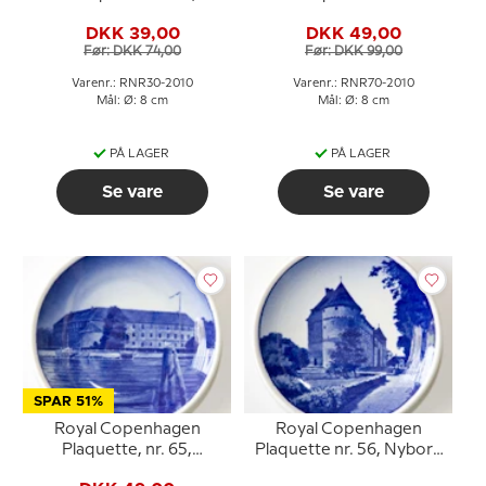
Fredensborg Slot
Christiansborg Slot
DKK 39,00
DKK 49,00
Før: DKK 74,00
Før: DKK 99,00
Varenr.: RNR30-2010
Varenr.: RNR70-2010
Mål: Ø: 8 cm
Mål: Ø: 8 cm
PÅ LAGER
PÅ LAGER
Se vare
Se vare
SPAR 51%
Royal Copenhagen
Royal Copenhagen
Plaquette, nr. 65,
Plaquette nr. 56, Nyborg
Sønderborg Slot
Slot