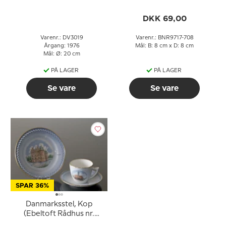
til 1993 / pr. stk., Svane
Porcelæn
DKK 69,00
Varenr.: DV3019
Varenr.: BNR9717-708
Årgang: 1976
Mål: B: 8 cm x D: 8 cm
Mål: Ø: 20 cm
PÅ LAGER
PÅ LAGER
Se vare
Se vare
SPAR 36%
Danmarksstel, Kop
(Ebeltoft Rådhus nr.
3549) og tallerken