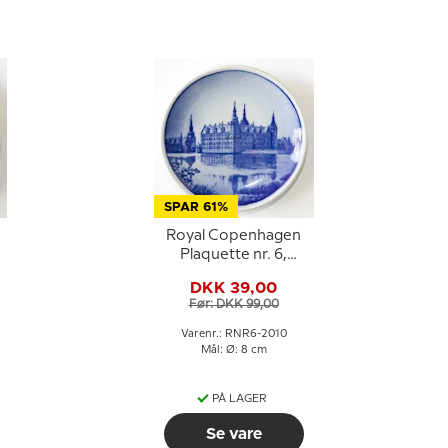
SPAR 61%
Royal Copenhagen
Plaquette nr. 6,
Frederiksborg
DKK 39,00
Før: DKK 99,00
Varenr.: RNR6-2010
Mål: Ø: 8 cm
PÅ LAGER
Se vare