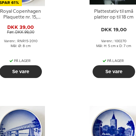
SPAR 61%
Royal Copenhagen
Plattestativ til små
Plaquette nr. 15,
platter op til 18 cm
Københavns Rådhus
DKK 39,00
DKK 19,00
Før: DKK 99,00
Varenr.: RNR15-2010
Varenr.: 100270
Mål: Ø: 8 cm
Mål: H: 5 cm x D: 7 cm
PÅ LAGER
PÅ LAGER
Se vare
Se vare