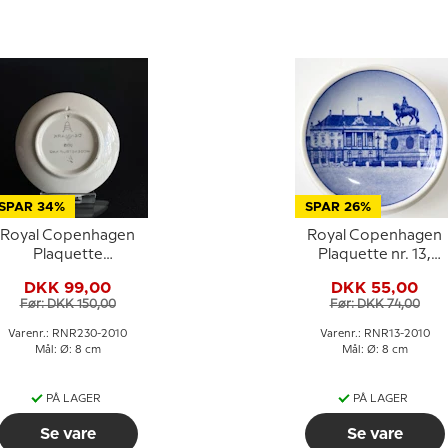
SPAR 34%
SPAR 26%
Royal Copenhagen
Royal Copenhagen
Plaquette
Plaquette nr. 13,
Mogenstrup Kro,
Amalienborg
DKK 99,00
DKK 55,00
Danmark
Før: DKK 150,00
Før: DKK 74,00
Varenr.: RNR230-2010
Varenr.: RNR13-2010
Mål: Ø: 8 cm
Mål: Ø: 8 cm
PÅ LAGER
PÅ LAGER
Se vare
Se vare