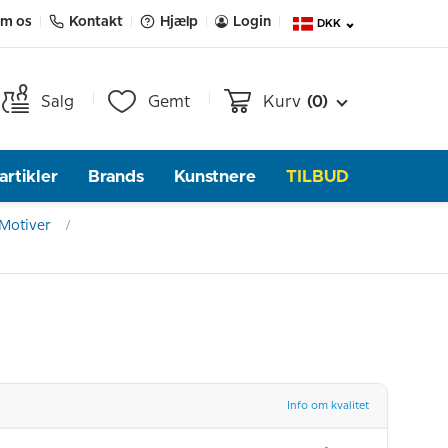
m os
Kontakt
Hjælp
Login
DKK
Salg
Gemt
Kurv
(0)
rtikler
Brands
Kunstnere
TILBUD
 Motiver
Info om kvalitet