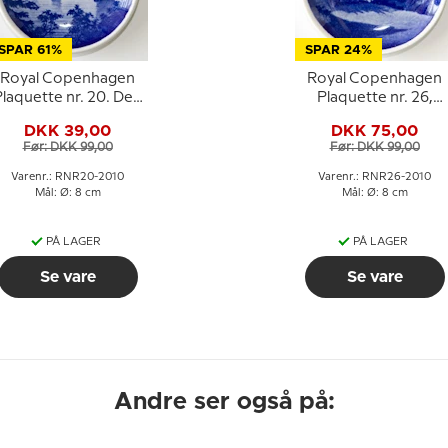
SPAR 61%
SPAR 24%
Royal Copenhagen
Royal Copenhagen
Plaquette nr. 20. Den
Plaquette nr. 26,
Gamle Lillebæltsbro
Gåsetårnet
DKK 39,00
DKK 75,00
Vordingborg
Før: DKK 99,00
Før: DKK 99,00
Varenr.: RNR20-2010
Varenr.: RNR26-2010
Mål: Ø: 8 cm
Mål: Ø: 8 cm
PÅ LAGER
PÅ LAGER
Se vare
Se vare
Andre ser også på: