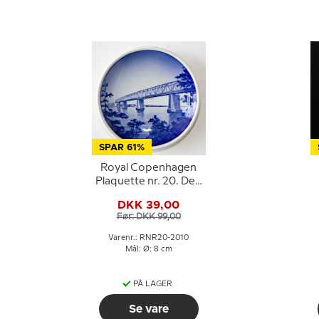
SPAR 61%
Royal Copenhagen
Plaquette nr. 20. Den
Gamle Lillebæltsbro
DKK 39,00
Før: DKK 99,00
Varenr.: RNR20-2010
Mål: Ø: 8 cm
PÅ LAGER
Se vare