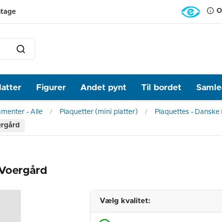
O
ntage
latter
Figurer
Andet pynt
Til bordet
Samlea
amenter - Alle
Plaquetter (mini platter)
Plaquettes - Danske
ergård
 Voergård
Vælg kvalitet: