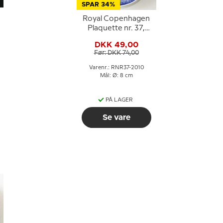
SPAR 34%
Royal Copenhagen
Plaquette nr. 37,
Sommerspiret Møns
DKK 49,00
Klint
Før: DKK 74,00
Varenr.: RNR37-2010
Mål: Ø: 8 cm
PÅ LAGER
Se vare