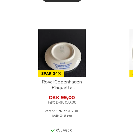
SPAR 34%
Royal Copenhagen
Plaquette
Isenkræmmer Buus,
S
DKK 99,00
Danmark
Før: DKK 150,00
Varenr.: RNR231-2010
Mål: Ø: 8 cm
PÅ LAGER