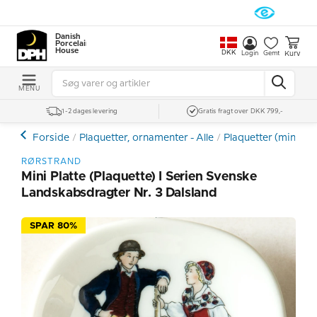
Danish
Porcelain
House
DKK
Kurv
Login
Gemt
MENU
1-2 dages levering
Gratis fragt over DKK 799,-
Forside
Plaquetter, ornamenter - Alle
Plaquetter (mini pla
RØRSTRAND
Mini Platte (Plaquette) I Serien Svenske
Landskabsdragter Nr. 3 Dalsland
SPAR 80%