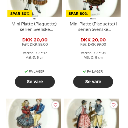
SPAR 80%
SPAR 80%
Mini Platte (Plaquette) i
Mini Platte (Plaquette) i
serien Svenske
serien Svenske
landskabsdragter nr. 17
landskabsdragter nr. 8
DKK 20,00
DKK 20,00
Jämtland
Härjedalen
Før: DKK 99,00
Før: DKK 99,00
Varenr.: XRPF17
Varenr.: XRPF08
Mål: Ø: 8 cm
Mål: Ø: 8 cm
PÅ LAGER
PÅ LAGER
Se vare
Se vare