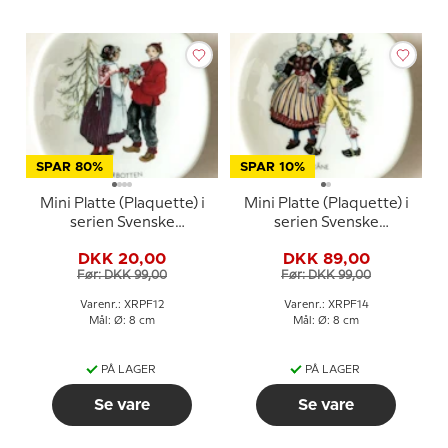
SPAR 80%
SPAR 10%
Mini Platte (Plaquette) i
Mini Platte (Plaquette) i
serien Svenske
serien Svenske
landskabsdragter nr. 12
landskabsdragter nr. 14
DKK 20,00
DKK 89,00
Norrbotten
Skåne
Før: DKK 99,00
Før: DKK 99,00
Varenr.: XRPF12
Varenr.: XRPF14
Mål: Ø: 8 cm
Mål: Ø: 8 cm
PÅ LAGER
PÅ LAGER
Se vare
Se vare