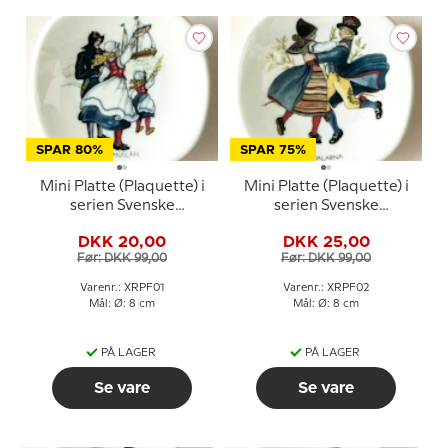
SPAR 80%
SPAR 75%
Mini Platte (Plaquette) i
Mini Platte (Plaquette) i
serien Svenske
serien Svenske
landskabsdragter nr. 1
landskabsdragter nr. 2
DKK 20,00
DKK 25,00
Bohuslän
Dalarna
Før: DKK 99,00
Før: DKK 99,00
Varenr.: XRPF01
Varenr.: XRPF02
Mål: Ø: 8 cm
Mål: Ø: 8 cm
PÅ LAGER
PÅ LAGER
Se vare
Se vare