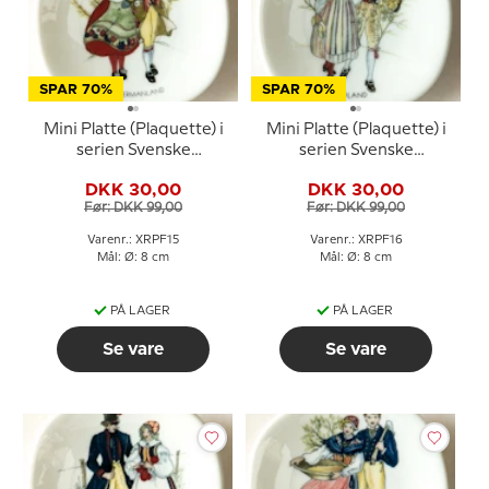
SPAR 70%
SPAR 70%
Mini Platte (Plaquette) i
Mini Platte (Plaquette) i
serien Svenske
serien Svenske
landskabsdragter nr. 15
landskabsdragter nr. 16
DKK 30,00
DKK 30,00
Södermanland
Uppland
Før: DKK 99,00
Før: DKK 99,00
Varenr.: XRPF15
Varenr.: XRPF16
Mål: Ø: 8 cm
Mål: Ø: 8 cm
PÅ LAGER
PÅ LAGER
Se vare
Se vare