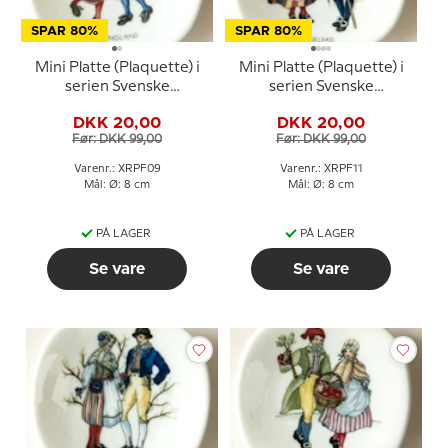
SPAR 80%
SPAR 80%
Mini Platte (Plaquette) i
Mini Platte (Plaquette) i
serien Svenske
serien Svenske
landskabsdragter nr. 9
landskabsdragter nr. 11
DKK 20,00
DKK 20,00
Hälsingland
Medelpad
Før: DKK 99,00
Før: DKK 99,00
Varenr.: XRPF09
Varenr.: XRPF11
Mål: Ø: 8 cm
Mål: Ø: 8 cm
PÅ LAGER
PÅ LAGER
Se vare
Se vare