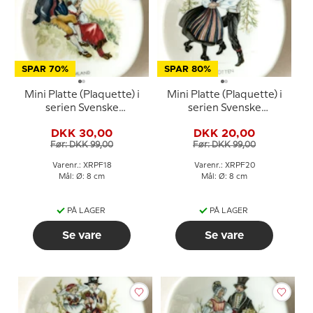
SPAR 70%
SPAR 80%
Mini Platte (Plaquette) i
Mini Platte (Plaquette) i
serien Svenske
serien Svenske
landskabsdragter nr. 18
landskabsdragter nr. 20
DKK 30,00
DKK 20,00
Värmland
Västerbotten
Før: DKK 99,00
Før: DKK 99,00
Varenr.: XRPF18
Varenr.: XRPF20
Mål: Ø: 8 cm
Mål: Ø: 8 cm
PÅ LAGER
PÅ LAGER
Se vare
Se vare