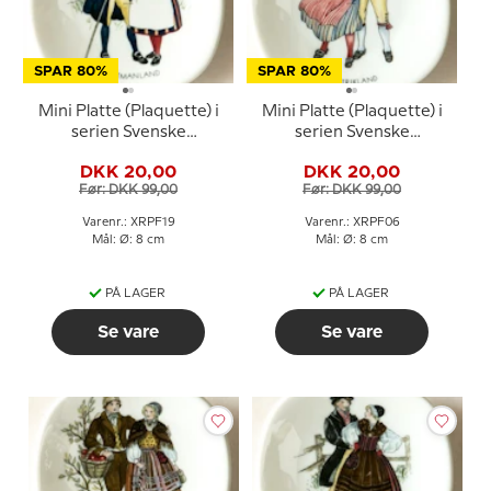
SPAR 80%
SPAR 80%
Mini Platte (Plaquette) i
Mini Platte (Plaquette) i
serien Svenske
serien Svenske
landskabsdragter nr. 19
landskabsdragter nr. 6
DKK 20,00
DKK 20,00
Västmanland
Gästrikland
Før: DKK 99,00
Før: DKK 99,00
Varenr.: XRPF19
Varenr.: XRPF06
Mål: Ø: 8 cm
Mål: Ø: 8 cm
PÅ LAGER
PÅ LAGER
Se vare
Se vare