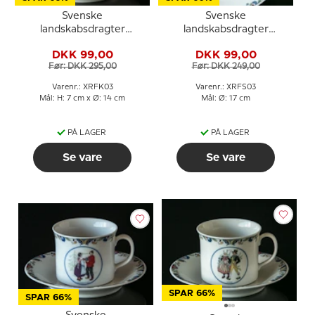
Svenske
Svenske
landskabsdragter
landskabsdragter
kaffekop nr. 3 Dalsland
sidetallerken nr. 3
DKK 99,00
DKK 99,00
Dalsland
Før: DKK 295,00
Før: DKK 249,00
Varenr.: XRFK03
Varenr.: XRFS03
Mål: H: 7 cm x Ø: 14 cm
Mål: Ø: 17 cm
PÅ LAGER
PÅ LAGER
Se vare
Se vare
SPAR 66%
SPAR 66%