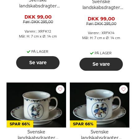
Svenske
Svenske
landskabsdragter
landskabsdragter
kaffekop nr. 12
kaffekop nr. 14 Skåne
DKK 99,00
Norrbotten
DKK 99,00
Før: DKK 295,00
Før: DKK 295,00
Varenr.: XRFK12
Varenr.: XRFK14
Mål: H: 7 cm x Ø: 14 cm
Mål: H: 7 cm x Ø: 14 cm
PÅ LAGER
PÅ LAGER
Se vare
Se vare
SPAR 66%
SPAR 66%
Svenske
Svenske
landskabsdragter
landskabsdragter