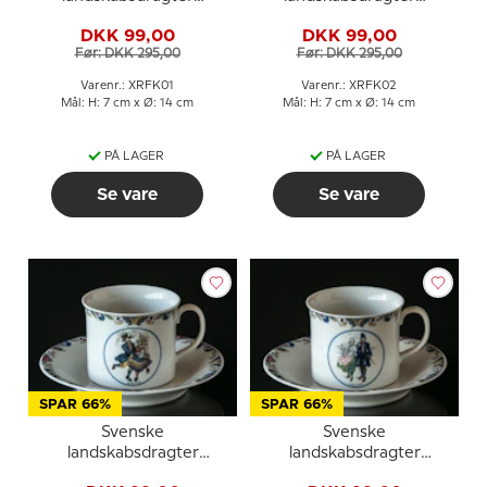
kaffekop nr. 1 Bohuslän
kaffekop nr. 2 Dalarna
DKK 99,00
DKK 99,00
Før: DKK 295,00
Før: DKK 295,00
Varenr.: XRFK01
Varenr.: XRFK02
Mål: H: 7 cm x Ø: 14 cm
Mål: H: 7 cm x Ø: 14 cm
PÅ LAGER
PÅ LAGER
Se vare
Se vare
SPAR 66%
SPAR 66%
Svenske
Svenske
landskabsdragter
landskabsdragter
kaffekop nr. 22 Småland
kaffekop nr. 7 Halland