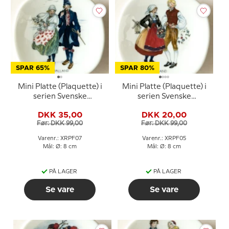
SPAR 65%
SPAR 80%
Mini Platte (Plaquette) i
Mini Platte (Plaquette) i
serien Svenske
serien Svenske
landskabsdragter nr. 7
landskabsdragter nr. 5
DKK 35,00
DKK 20,00
Halland
Öland
Før: DKK 99,00
Før: DKK 99,00
Varenr.: XRPF07
Varenr.: XRPF05
Mål: Ø: 8 cm
Mål: Ø: 8 cm
PÅ LAGER
PÅ LAGER
Se vare
Se vare