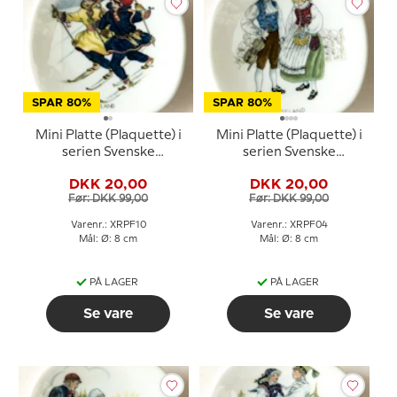
SPAR 80%
SPAR 80%
Mini Platte (Plaquette) i
Mini Platte (Plaquette) i
serien Svenske
serien Svenske
landskabsdragter nr. 10
landskabsdragter nr. 4
DKK 20,00
DKK 20,00
Lappland
Gotland
Før: DKK 99,00
Før: DKK 99,00
Varenr.: XRPF10
Varenr.: XRPF04
Mål: Ø: 8 cm
Mål: Ø: 8 cm
PÅ LAGER
PÅ LAGER
Se vare
Se vare