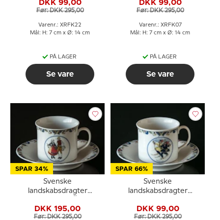
DKK 99,00
DKK 99,00
Før: DKK 295,00
Før: DKK 295,00
Varenr.: XRFK22
Varenr.: XRFK07
Mål: H: 7 cm x Ø: 14 cm
Mål: H: 7 cm x Ø: 14 cm
PÅ LAGER
PÅ LAGER
Se vare
Se vare
SPAR 34%
SPAR 66%
Svenske
Svenske
landskabsdragter
landskabsdragter
kaffekop nr. 5 Öland
kaffekop nr. 10 Lappland
DKK 195,00
DKK 99,00
Før: DKK 295,00
Før: DKK 295,00