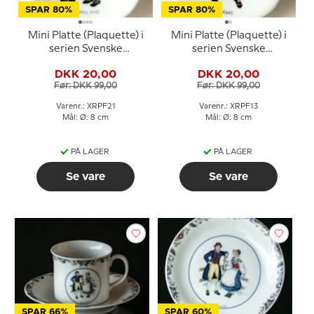
SPAR 80%
SPAR 80%
Mini Platte (Plaquette) i
Mini Platte (Plaquette) i
serien Svenske
serien Svenske
landskabsdragter nr. 21
landskabsdragter nr. 13
DKK 20,00
DKK 20,00
Ångermanland
Närke
Før: DKK 99,00
Før: DKK 99,00
Varenr.: XRPF21
Varenr.: XRPF13
Mål: Ø: 8 cm
Mål: Ø: 8 cm
PÅ LAGER
PÅ LAGER
Se vare
Se vare
SPAR 66%
SPAR 60%