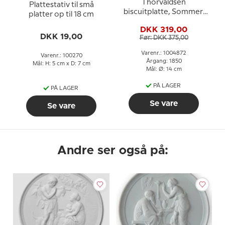
Thorvaldsen
Plattestativ til små
biscuitplatte, Sommer,
platter op til 18 cm
Royal Copenhagen
DKK 319,00
DKK 19,00
Før: DKK 375,00
Varenr.: 1004872
Varenr.: 100270
Årgang: 1850
Mål: H: 5 cm x D: 7 cm
Mål: Ø: 14 cm
PÅ LAGER
PÅ LAGER
Se vare
Se vare
Andre ser også på: