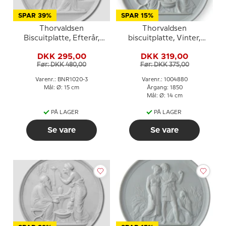
SPAR 39%
SPAR 15%
Thorvaldsen
Thorvaldsen
Biscuitplatte, Efterår,
biscuitplatte, Vinter,
Bing & Grøndahl nr. 4005
Royal Copenhagen
DKK 295,00
DKK 319,00
Før: DKK 480,00
Før: DKK 375,00
Varenr.: BNR1020-3
Varenr.: 1004880
Mål: Ø: 15 cm
Årgang: 1850
Mål: Ø: 14 cm
PÅ LAGER
PÅ LAGER
Se vare
Se vare