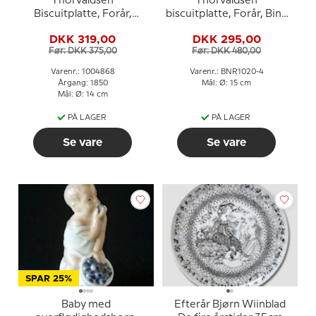
Thorvaldsen
Thorvaldsen
Biscuitplatte, Forår,
biscuitplatte, Forår, Bing
Royal Copenhagen
& Grøndahl nr. 4003
DKK 319,00
DKK 295,00
Før: DKK 375,00
Før: DKK 480,00
Varenr.: 1004868
Varenr.: BNR1020-4
Årgang: 1850
Mål: Ø: 15 cm
Mål: Ø: 14 cm
PÅ LAGER
PÅ LAGER
Se vare
Se vare
SPAR 25%
Baby med
Efterår Bjørn Wiinblad