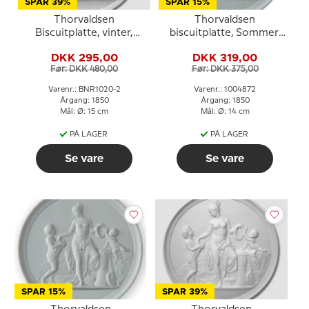
SPAR 39%
SPAR 15%
Thorvaldsen
Thorvaldsen
Biscuitplatte, vinter,
biscuitplatte, Sommer,
Bing & Grøndahl
Royal Copenhagen
DKK 295,00
DKK 319,00
Før: DKK 480,00
Før: DKK 375,00
Varenr.: BNR1020-2
Varenr.: 1004872
Årgang: 1850
Årgang: 1850
Mål: Ø: 15 cm
Mål: Ø: 14 cm
PÅ LAGER
PÅ LAGER
Se vare
Se vare
SPAR 15%
SPAR 39%