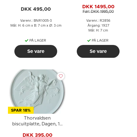
Bing & Grøndahl
Copenhagen figur nr.
DKK 1495,00
2856
DKK 495,00
Før: DKK 1995,00
Varenr.: BNR1005-3
Varenr.: R2856
Mål: H: 6 cm x B: 7 cm x Ø: 3 cm
Årgang: 1927
Mål: H: 7 cm
PÅ LAGER
PÅ LAGER
Se vare
Se vare
SPAR 18%
Thorvaldsen
biscuitplatte, Dagen, 15
cm Royal Copenhagen
DKK 395,00