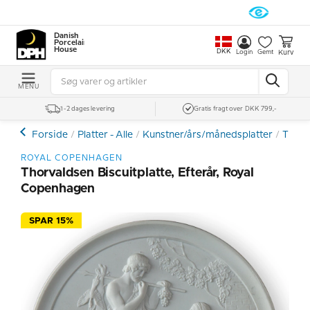
Danish
Porcelain
House
DKK
Kurv
Login
Gemt
MENU
1-2 dages levering
Gratis fragt over DKK 799,-
Forside
Platter - Alle
Kunstner/års/månedsplatter
Thorv
ROYAL COPENHAGEN
Thorvaldsen Biscuitplatte, Efterår, Royal
Copenhagen
SPAR 15%