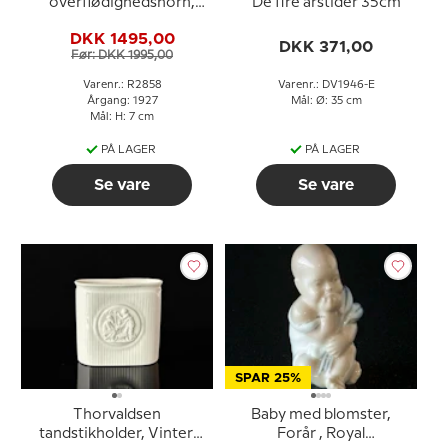
overflødighedshorn,
De fire årstider 35cm
Efterår , Royal
DKK 1495,00
Copenhagen figur nr.
DKK 371,00
Før: DKK 1995,00
2858
Varenr.: R2858
Varenr.: DV1946-E
Årgang: 1927
Mål: Ø: 35 cm
Mål: H: 7 cm
PÅ LAGER
PÅ LAGER
Se vare
Se vare
SPAR 25%
Thorvaldsen
Baby med blomster,
tandstikholder, Vinter,
Forår , Royal