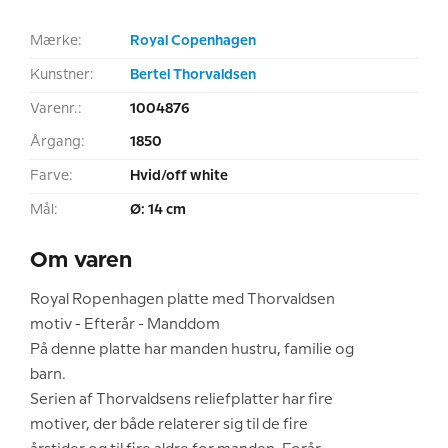
Mærke:
Royal Copenhagen
Kunstner:
Bertel Thorvaldsen
Varenr.:
1004876
Årgang:
1850
Farve:
Hvid/off white
Mål:
Ø: 14 cm
Om varen
Royal Ropenhagen platte med Thorvaldsen
motiv - Efterår - Manddom
På denne platte har manden hustru, familie og
barn.
Serien af Thorvaldsens reliefplatter har fire
motiver, der både relaterer sig til de fire