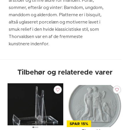
årstider og til fire aldre for manden. Forår,
sommer, efterår og vinter: Barndom, ungdom,
manddom og alderdom. Platterne er i bisquit,
altså uglaseret porcelæn og motiverne lavet i
smuk relief i den hvide klassicistiske stil, som
Thorvaldsen var en af de fremmeste
kunstnere indenfor.
Tilbehør og relaterede varer
SPAR 15%