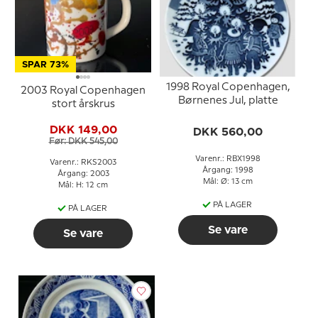
SPAR 73%
1998 Royal Copenhagen,
2003 Royal Copenhagen
Børnenes Jul, platte
stort årskrus
DKK 149,00
DKK 560,00
Før: DKK 545,00
Varenr.: RBX1998
Varenr.: RKS2003
Årgang: 1998
Årgang: 2003
Mål: Ø: 13 cm
Mål: H: 12 cm
PÅ LAGER
PÅ LAGER
Se vare
Se vare