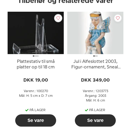
Tilbehør og relaterede varer
Plattestativ til små
Jul i Alfeslottet 2003,
platter op til 18 cm
Figur-ornament, Snealf
med mus
DKK 19,00
DKK 349,00
Varenr.: 100270
Varenr.: 1203773
Mål: H: 5 cm x D: 7 cm
Årgang: 2003
Mål: H: 6 cm
PÅ LAGER
PÅ LAGER
Se vare
Se vare