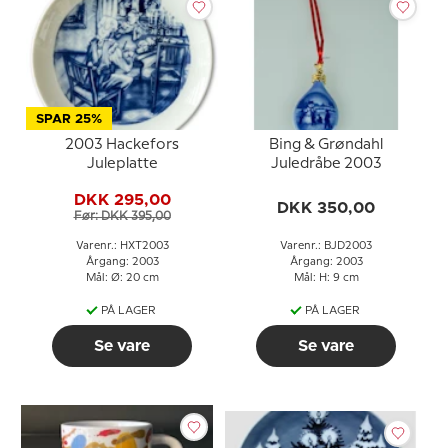
SPAR 25%
2003 Hackefors
Bing & Grøndahl
Juleplatte
Juledråbe 2003
DKK 295,00
DKK 350,00
Før: DKK 395,00
Varenr.: HXT2003
Varenr.: BJD2003
Årgang: 2003
Årgang: 2003
Mål: Ø: 20 cm
Mål: H: 9 cm
PÅ LAGER
PÅ LAGER
Se vare
Se vare