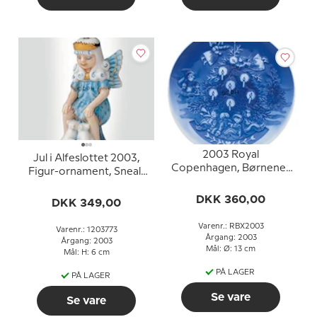
2003 Royal
Jul i Alfeslottet 2003,
Copenhagen, Børnenes
Figur-ornament, Snealf
Jul, platte
med mus
DKK 360,00
DKK 349,00
Varenr.: RBX2003
Varenr.: 1203773
Årgang: 2003
Årgang: 2003
Mål: Ø: 13 cm
Mål: H: 6 cm
PÅ LAGER
PÅ LAGER
Se vare
Se vare