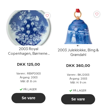
2003 Royal
2003 Juleklokke, Bing &
Copenhagen, Børnenes
Grøndahl
Jul, plaquette (mini)
platte
DKK 125,00
DKK 360,00
Varenr.: RBXP2003
Varenr.: BKJ2003
Årgang: 2003
Årgang: 2003
Mål: Ø: 8 cm
Mål: H: 9 cm
PÅ LAGER
PÅ LAGER
Se vare
Se vare