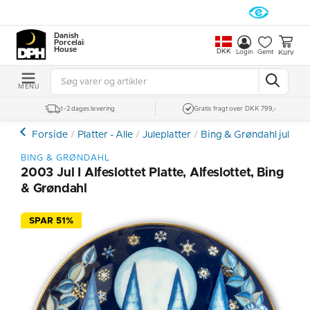
Danish
Porcelain
House
DKK
Kurv
Login
Gemt
MENU
1-2 dages levering
Gratis fragt over DKK 799,-
Forside
Platter - Alle
Juleplatter
Bing & Grøndahl julepla
BING & GRØNDAHL
2003 Jul I Alfeslottet Platte, Alfeslottet, Bing
& Grøndahl
SPAR 51%