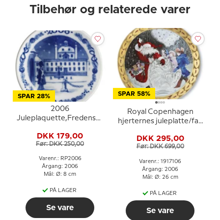
Tilbehør og relaterede varer
SPAR 58%
SPAR 28%
2006
Royal Copenhagen
Juleplaquette,Fredensborg
hjerternes juleplatte/fad
slot, Royal Copenhagen
2006, Hjerter af sne.
DKK 179,00
DKK 295,00
Før: DKK 250,00
Før: DKK 699,00
Varenr.: RP2006
Varenr.: 1917106
Årgang: 2006
Årgang: 2006
Mål: Ø: 8 cm
Mål: Ø: 26 cm
PÅ LAGER
PÅ LAGER
Se vare
Se vare