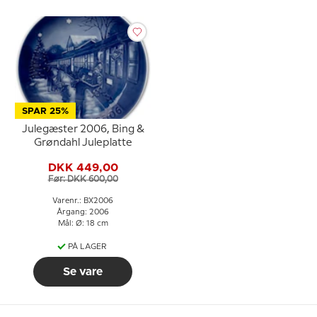
SPAR 25%
Julegæster 2006, Bing &
Grøndahl Juleplatte
DKK 449,00
Før: DKK 600,00
Varenr.: BX2006
Årgang: 2006
Mål: Ø: 18 cm
PÅ LAGER
Se vare