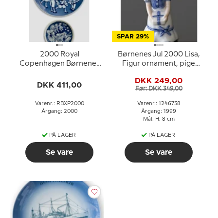
SPAR 29%
2000 Royal
Børnenes Jul 2000 Lisa,
Copenhagen Børnenes
Figur ornament, pige
juleplatte med plaquette
med gave Royal
DKK 249,00
Copenhagen
DKK 411,00
Før: DKK 349,00
Varenr.: RBXP2000
Varenr.: 1246738
Årgang: 2000
Årgang: 1999
Mål: H: 8 cm
PÅ LAGER
PÅ LAGER
Se vare
Se vare