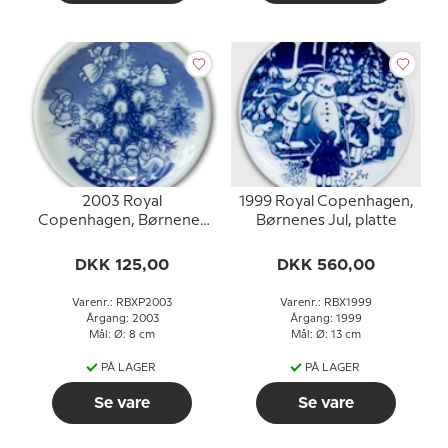
2003 Royal
1999 Royal Copenhagen,
Copenhagen, Børnenes
Børnenes Jul, platte
Jul, plaquette (mini)
platte
DKK 125,00
DKK 560,00
Varenr.: RBXP2003
Varenr.: RBX1999
Årgang: 2003
Årgang: 1999
Mål: Ø: 8 cm
Mål: Ø: 13 cm
PÅ LAGER
PÅ LAGER
Se vare
Se vare