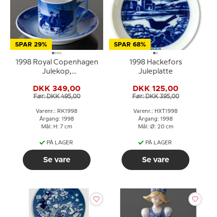
SPAR 29%
SPAR 68%
1998 Royal Copenhagen
1998 Hackefors
Julekop,
Juleplatte
Velkomstkomite
DKK 349,00
DKK 125,00
Før: DKK 495,00
Før: DKK 395,00
Varenr.: RK1998
Varenr.: HXT1998
Årgang: 1998
Årgang: 1998
Mål: H: 7 cm
Mål: Ø: 20 cm
PÅ LAGER
PÅ LAGER
Se vare
Se vare