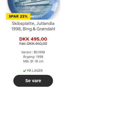
SPAR 23%
Skibsplatte, Jutlandia
1998, Bing & Grøndahl
DKK 495,00
Før: DKK 640,00
Varenr.: BS1998
Årgang: 1998
Mål: Ø: 18 cm
PÅ LAGER
Se vare