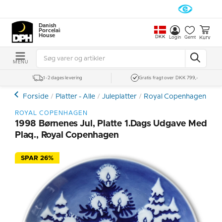
Danish
Porcelain
House
DKK
Kurv
Login
Gemt
MENU
1-2 dages levering
Gratis fragt over DKK 799,-
Forside
Platter - Alle
Juleplatter
Royal Copenhagen Julep
ROYAL COPENHAGEN
1998 Børnenes Jul, Platte 1.dags Udgave Med
Plaq., Royal Copenhagen
SPAR 26%