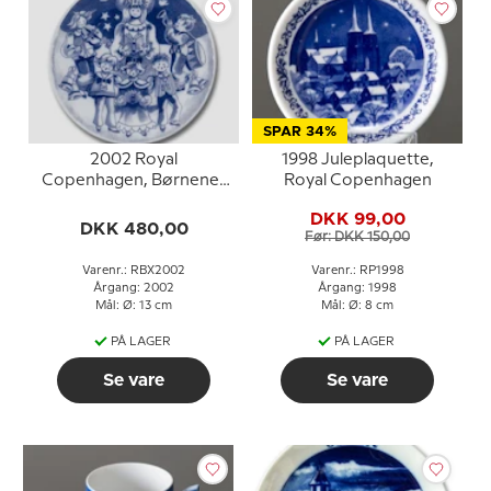
SPAR 34%
2002 Royal
1998 Juleplaquette,
Copenhagen, Børnenes
Royal Copenhagen
Jul, platte
DKK 99,00
DKK 480,00
Før: DKK 150,00
Varenr.: RBX2002
Varenr.: RP1998
Årgang: 2002
Årgang: 1998
Mål: Ø: 13 cm
Mål: Ø: 8 cm
PÅ LAGER
PÅ LAGER
Se vare
Se vare