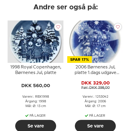
Andre ser også på:
SPAR 17%
1998 Royal Copenhagen,
2006 Børnenes Jul,
Børnenes Jul, platte
platte 1.dags udgave
med plaq., Royal
DKK 329,00
Copenhagen
DKK 560,00
Før: DKK 398,00
Varenr.: RBX1998
Varenr.: 1253042
Årgang: 1998
Årgang: 2006
Mål: Ø: 13 cm
Mål: Ø: 17 cm
PÅ LAGER
PÅ LAGER
Se vare
Se vare