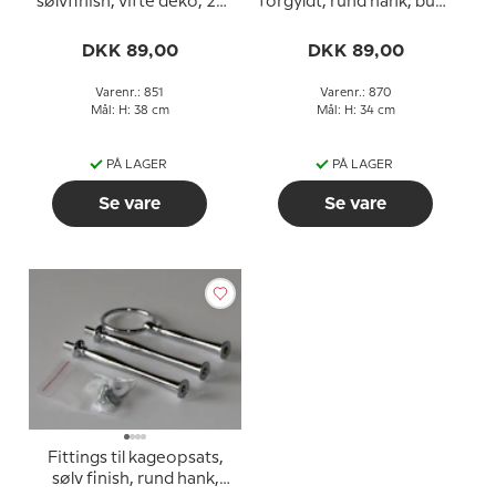
sølvfinish, vifte deko, 2-
forgyldt, rund hank, buet
3 lag
rør, 3 lag
DKK 89,00
DKK 89,00
Varenr.: 851
Varenr.: 870
Mål: H: 38 cm
Mål: H: 34 cm
PÅ LAGER
PÅ LAGER
Se vare
Se vare
Fittings til kageopsats,
sølv finish, rund hank,