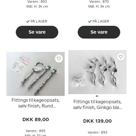
Varenr.: 892
Varenr.: 870
Mål: H: 34 cm
Mål: H: 34 cm
PÅ LAGER
PÅ LAGER
Se vare
Se vare
Fittings til kageopsats,
Fittings til kageopsats,
sølv finish, Rund
sølv finish, Ginkgo blad
bøgeblad hank, 2-3 lag
hank, 2-3 lag
DKK 89,00
DKK 139,00
Varenr.: 895
Varenr.: 893
Mål: H: 37 cm