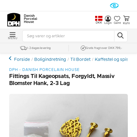
Danish
Porcelain
House
DKK
Kurv
Login
Gemt
MENU
1-2 dages levering
Gratis fragt over DKK 799,-
Forside
Boligindretning
Til Bordet
Kaffestel og spiseste
DPH - DANISH PORCELAIN HOUSE
Fittings Til Kageopsats, Forgyldt, Massiv
Blomster Hank, 2-3 Lag