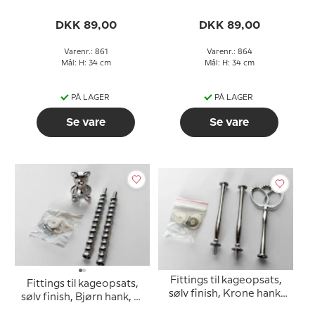
3 lag
3 lag
DKK 89,00
DKK 89,00
Varenr.: 861
Varenr.: 864
Mål: H: 34 cm
Mål: H: 34 cm
PÅ LAGER
PÅ LAGER
Se vare
Se vare
Fittings til kageopsats,
Fittings til kageopsats,
sølv finish, Krone hank,
sølv finish, Bjørn hank, 2-
2-3 lag
3 lag