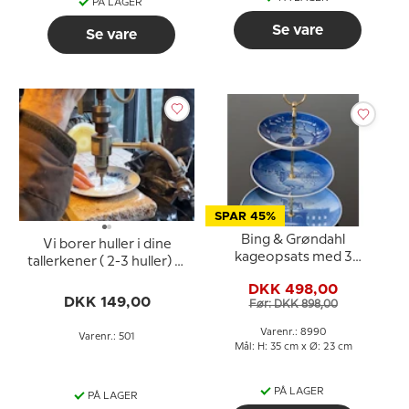
PÅ LAGER
Se vare
Se vare
SPAR 45%
Bing & Grøndahl
Vi borer huller i dine
kageopsats med 3
tallerkener ( 2-3 huller) til
platter og fittings
din egen opsats
DKK 498,00
DKK 149,00
Før: DKK 898,00
Varenr.: 8990
Varenr.: 501
Mål: H: 35 cm x Ø: 23 cm
PÅ LAGER
PÅ LAGER