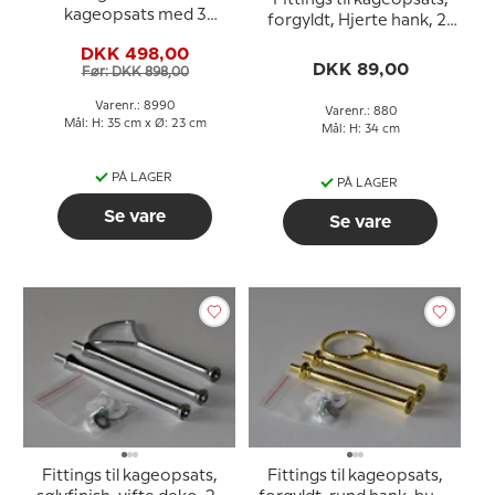
Fittings til kageopsats,
kageopsats med 3
forgyldt, Hjerte hank, 2-
platter og fittings
3 lag
DKK 498,00
DKK 89,00
Før: DKK 898,00
Varenr.: 8990
Varenr.: 880
Mål: H: 35 cm x Ø: 23 cm
Mål: H: 34 cm
PÅ LAGER
PÅ LAGER
Se vare
Se vare
Fittings til kageopsats,
Fittings til kageopsats,