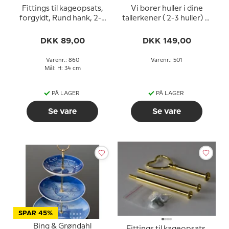
Fittings til kageopsats,
Vi borer huller i dine
forgyldt, Rund hank, 2-3
tallerkener ( 2-3 huller) til
lag
din egen opsats
DKK 89,00
DKK 149,00
Varenr.: 860
Varenr.: 501
Mål: H: 34 cm
PÅ LAGER
PÅ LAGER
Se vare
Se vare
SPAR 45%
Bing & Grøndahl