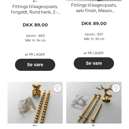
Fittings til kageopsats,
Fittings til kageopsats,
sølv finish, Massiv
forgyldt, Rund hank, 2-3
blomster hank, 2-3 lag
lag
DKK 89,00
DKK 89,00
Varenr.: 897
Varenr.: 860
Mål: H: 39 cm
Mål: H: 34 cm
PÅ LAGER
PÅ LAGER
Se vare
Se vare