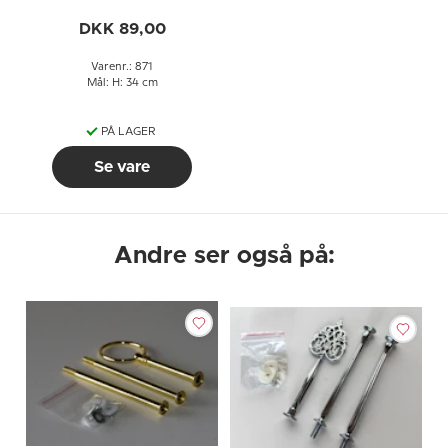
buet rør, 2-3 lag
DKK 89,00
Varenr.: 871
Mål: H: 34 cm
PÅ LAGER
Se vare
Andre ser også på: