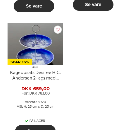
Se vare
Se vare
SPAR 16%
Kageopsats Desiree H.C.
Andersen 2-lags med 3
tallerkener
DKK 659,00
Før: DKK 783,00
Varenr.: 8920
Mål: H: 23 cm x Ø: 23 cm
PÅ LAGER