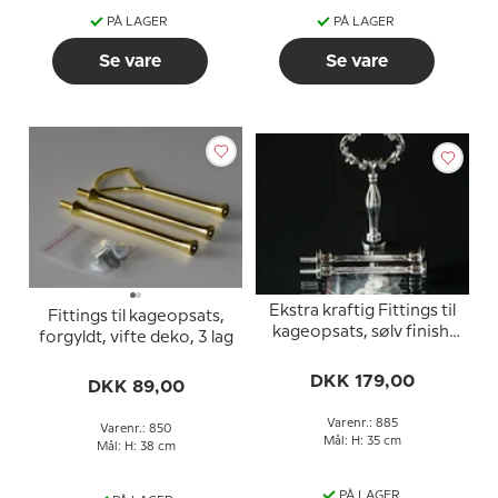
PÅ LAGER
PÅ LAGER
Se vare
Se vare
Ekstra kraftig Fittings til
Fittings til kageopsats,
kageopsats, sølv finish,
forgyldt, vifte deko, 3 lag
blomster hank, buet rør,
2-3 lag
DKK 179,00
DKK 89,00
Varenr.: 885
Varenr.: 850
Mål: H: 35 cm
Mål: H: 38 cm
PÅ LAGER