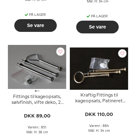
Mål: H: 34 cm
PÅ LAGER
PÅ LAGER
Se vare
Se vare
Kraftig Fittings til
Fittings til kageopsats,
kageopsats, Patineret
sølvfinish, vifte deko, 2-
messing finish, oval
3 lag
hank, 3 lag
DKK 110,00
DKK 89,00
Varenr.: 884
Varenr.: 851
Mål: H: 34 cm
Mål: H: 38 cm