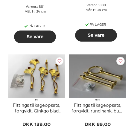
Varenr.: 889
Varenr.: 881
Mål: H: 34 cm
Mål: H: 34 cm
PÅ LAGER
PÅ LAGER
Se vare
Se vare
Fittings til kageopsats,
Fittings til kageopsats,
forgyldt, Ginkgo blad
forgyldt, rund hank, buet
hank, 2-3 lag
rør, 3 lag
DKK 139,00
DKK 89,00