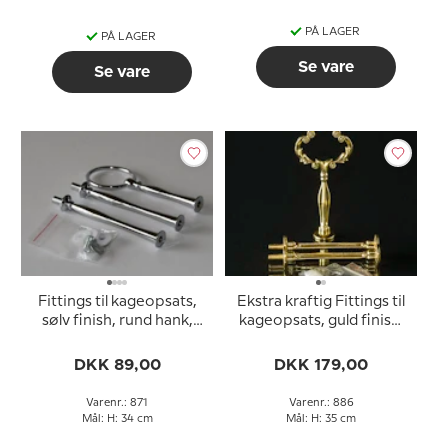
PÅ LAGER
PÅ LAGER
Se vare
Se vare
Fittings til kageopsats,
Ekstra kraftig Fittings til
sølv finish, rund hank,
kageopsats, guld finish,
buet rør, 2-3 lag
blomster hank, buet rør,
2-3 lag
DKK 89,00
DKK 179,00
Varenr.: 871
Varenr.: 886
Mål: H: 34 cm
Mål: H: 35 cm