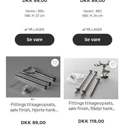
DKK 89,00
DKK 89,00
Varenr.: 894
Varenr.: 882
Mål: H: 37 cm
Mål: H: 34 cm
PÅ LAGER
PÅ LAGER
Se vare
Se vare
Fittings til kageopsats,
Fittings til kageopsats,
sølv finish, Rådyr hank,
sølv finish, Hjerte hank,
2-3 lag
2-3 lag
DKK 119,00
DKK 89,00