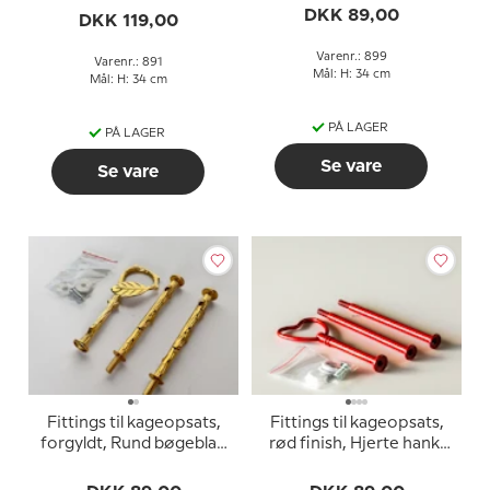
DKK 89,00
DKK 119,00
Varenr.: 899
Varenr.: 891
Mål: H: 34 cm
Mål: H: 34 cm
PÅ LAGER
PÅ LAGER
Se vare
Se vare
Fittings til kageopsats,
Fittings til kageopsats,
forgyldt, Rund bøgeblad
rød finish, Hjerte hank,
hank, 2-3 lag
2-3 lag