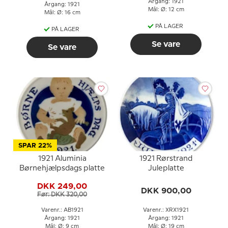
Årgang: 1921
Årgang: 1921
Mål: Ø: 12 cm
Mål: Ø: 16 cm
PÅ LAGER
PÅ LAGER
Se vare
Se vare
SPAR 22%
1921 Aluminia
1921 Rørstrand
Børnehjælpsdags platte
Juleplatte
DKK 249,00
DKK 900,00
Før: DKK 320,00
Varenr.: AB1921
Varenr.: XRX1921
Årgang: 1921
Årgang: 1921
Mål: Ø: 9 cm
Mål: Ø: 19 cm