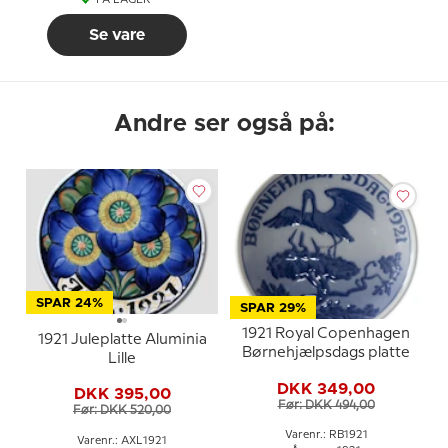
Se vare
Andre ser også på:
SPAR 24%
SPAR 29%
1921 Royal Copenhagen
1921 Juleplatte Aluminia
Børnehjælpsdags platte
Lille
DKK 349,00
DKK 395,00
Før: DKK 494,00
Før: DKK 520,00
Varenr.: RB1921
Varenr.: AXL1921