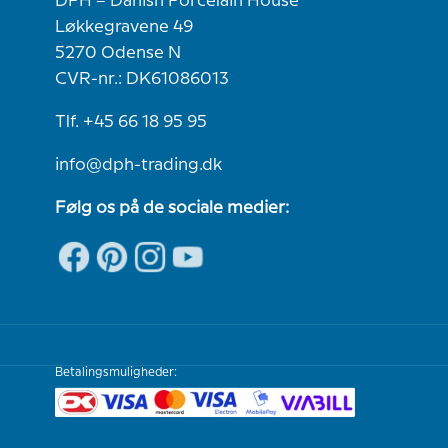
DPH – Danish Porcelain House
Løkkegravene 49
5270 Odense N
CVR-nr.: DK61086013
Tlf. +45 66 18 95 95
info@dph-trading.dk
Følg os på de sociale medier:
Betalingsmuligheder: