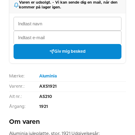
Varen er udsolgt. - Vi kan sende dig en mail, når den
kommer på lager igen.
Giv mig besked
Mærke:
Aluminia
Varenr.:
AXS1921
Alt nr.:
AS210
Årgang:
1921
Om varen
Aluminia juleplatte, stor, 1921 Udgivelsesår: