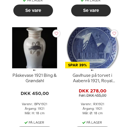
PÅ LAGER
PÅ LAGER
Se vare
Se vare
SPAR 39%
Påskevase 1921 Bing &
Gavlhuse på torvet i
Grøndahl
Aabenrå 1921, Royal
Copenhagen Juleplatte
DKK 278,00
DKK 450,00
Før: DKK 455,00
Varenr.: BPV1921
Varenr.: RX1921
Årgang: 1921
Årgang: 1921
Mål: H: 18 cm
Mål: Ø: 18 cm
PÅ LAGER
PÅ LAGER