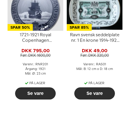
SPAR 50%
SPAR 85%
1721-1921 Royal
Ravn svensk seddelplate
Copenhagen
nr. 1 En krone 1914-1921
Mindeplatte, Hans
kaldet Kotia
DKK 795,00
DKK 49,00
Egede
Før: DKK 1600,00
Før: DKK 320,00
Varenr.: RNR201
Varenr.: RAS01
Årgang: 1921
Mål: B: 12 cm x D: 18 cm
Mål: Ø: 23 cm
PÅ LAGER
PÅ LAGER
Se vare
Se vare