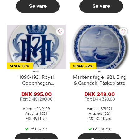
Se vare
Se vare
SPAR 17%
SPAR 22%
1896-1921 Royal
Markens fugle 1921, Bing
Copenhagen
& Grøndahl Påskeplatte
Mindeplatte , 1896 22
DKK 995,00
DKK 249,00
JULI 1921.
Før: DKK 1200,00
Før: DKK 320,00
Varenr.: RNR199
Varenr.: BP1921
Årgang: 1921
Årgang: 1921
Mål: Ø: 18 cm
Mål: Ø: 18 cm
PÅ LAGER
PÅ LAGER