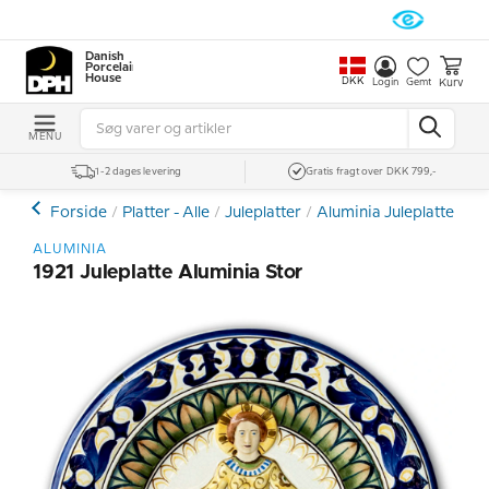
Danish
Porcelain
House
DKK
Kurv
Login
Gemt
MENU
1-2 dages levering
Gratis fragt over DKK 799,-
Forside
Platter - Alle
Juleplatter
Aluminia Juleplatter
1
ALUMINIA
1921 Juleplatte Aluminia Stor