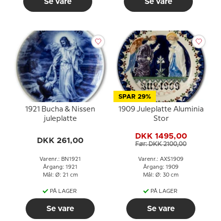
Se vare
Se vare
SPAR 29%
1921 Bucha & Nissen
1909 Juleplatte Aluminia
juleplatte
Stor
DKK 1495,00
DKK 261,00
Før: DKK 2100,00
Varenr.: BN1921
Varenr.: AXS1909
Årgang: 1921
Årgang: 1909
Mål: Ø: 21 cm
Mål: Ø: 30 cm
PÅ LAGER
PÅ LAGER
Se vare
Se vare