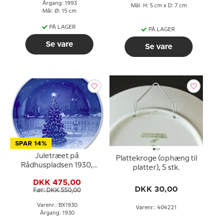
Årgang: 1993
Mål: H: 5 cm x D: 7 cm
Mål: Ø: 15 cm
PÅ LAGER
PÅ LAGER
Se vare
Se vare
SPAR 14%
Juletræet på
Plattekroge (ophæng til
Rådhuspladsen 1930,
platter), 5 stk.
Bing & Grøndahl
DKK 475,00
Juleplatte
DKK 30,00
Før: DKK 550,00
Varenr.: BX1930
Varenr.: 404221
Årgang: 1930