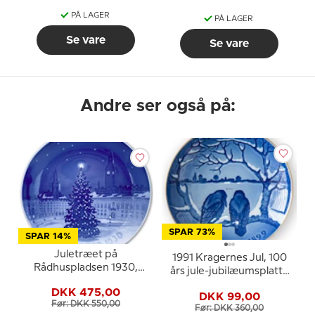
PÅ LAGER
PÅ LAGER
Se vare
Se vare
Andre ser også på:
SPAR 73%
SPAR 14%
Juletræet på
1991 Kragernes Jul, 100
Rådhuspladsen 1930,
års jule-jubilæumsplatte
Bing & Grøndahl
Bing & Grøndahl
DKK 475,00
Juleplatte
DKK 99,00
Før: DKK 550,00
Før: DKK 360,00