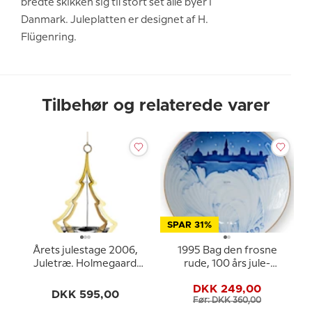
bredte skikken sig til stort set alle byer i
Danmark. Juleplatten er designet af H.
Flügenring.
Tilbehør og relaterede varer
SPAR 31%
Årets julestage 2006,
1995 Bag den frosne
Juletræ. Holmegaard
rude, 100 års jule-
Christmas - 2. sortering
jubilæumsplatte Bing &
DKK 249,00
fordi den mangler æske
Grøndahl
DKK 595,00
Før: DKK 360,00
og bånd