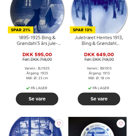
SPAR 21%
SPAR 13%
1895-1925 Bing &
Juletræet Hentes 1913,
Grøndahl 5 års jule-
Bing & Grøndahl
jubilæumsplatte
Juleplatte
DKK 595,00
DKK 649,00
Før: DKK 749,00
Før: DKK 749,00
Varenr.: BJ1925
Varenr.: BX1913
Årgang: 1925
Årgang: 1913
Mål: Ø: 23 cm
Mål: Ø: 18 cm
PÅ LAGER
PÅ LAGER
Se vare
Se vare