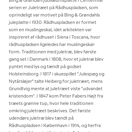
Bing & Grøndahl jubilæumsplatte i Centennial
serien er Juletræet på Rådhuspladsen, som
oprindeligt var motivet på Bing & Grøndahls
juleplatte i 1930. Rådhuspladsen er formet
som en muslingeskal, idet arkitekten var
inspireret af rådhuset i Siena i Toscana, hvor
rådhuspladsen ligeledes har muslingeskal-
form. Traditionen med juletræ, blev første
gang set i Danmark i 1808, hvor et juletræ blev
pyntet med lys og tændt på godset
Holsteinsborg. I 1817 i skuespillet "Julespøg og
Nytårsløjer" talte Heiberg for juletræet, mens
Grundtvig mente at juletræet viste "udvandet
kristendom". I 1847 kom Peter Fabers Højt fra
træets grønne top, hvor hele traditionen
omkring juletræet beskrives. Det første
udendørs juletræ blev tændt på
Rådhuspladsen i København i 1914, og herfra