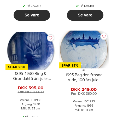
PÅ LAGER
PÅ LAGER
Se vare
Se vare
SPAR 31%
SPAR 26%
1895-1930 Bing &
1995 Bag den frosne
Grøndahl 5 års jule-
rude, 100 års jule-
jubilæumsplatte
jubilæumsplatte Bing &
DKK 595,00
DKK 249,00
Grøndahl
Før: DKK 800,00
Før: DKK 360,00
Varenr.: BJ1930
Varenr.: BC1995
Årgang: 1930
Årgang: 1995
Mål: Ø: 23 cm
Mål: Ø: 15 cm