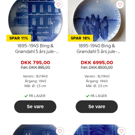
SPAR 11%
SPAR 18%
1895-1945 Bing &
1895-1940 Bing &
Grøndahl 5 års jule-
Grøndahl 5 års jule-
jubilæumsplatte
jubilæumsplatte
DKK 795,00
DKK 6995,00
Før: DKK 895,00
Før: DKK 8500,00
Varenr.: BJ1945
Varenr.: BJ1940
Årgang: 1945
Årgang: 1940
Mål: Ø: 23 cm
Mål: Ø: 23 cm
PÅ LAGER
PÅ LAGER
Se vare
Se vare