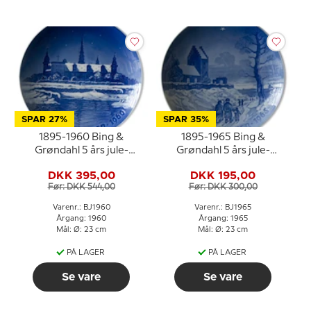
SPAR 27%
SPAR 35%
1895-1960 Bing &
1895-1965 Bing &
Grøndahl 5 års jule-
Grøndahl 5 års jule-
jubilæumsplatte
jubilæumsplatte
DKK 395,00
DKK 195,00
Før: DKK 544,00
Før: DKK 300,00
Varenr.: BJ1960
Varenr.: BJ1965
Årgang: 1960
Årgang: 1965
Mål: Ø: 23 cm
Mål: Ø: 23 cm
PÅ LAGER
PÅ LAGER
Se vare
Se vare