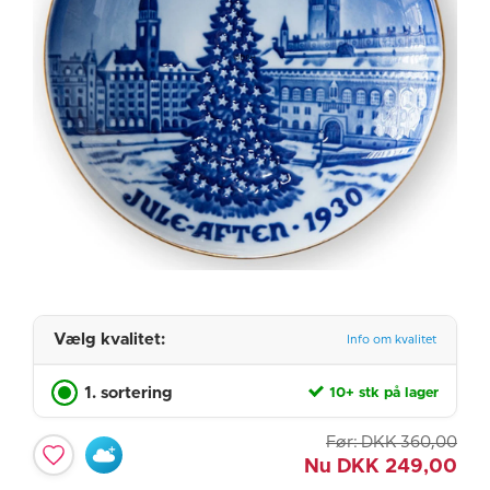
Vælg kvalitet:
Info om kvalitet
1. sortering
10+ stk på lager
Før:
DKK
360,00
Nu
DKK
249,00