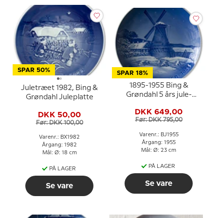
SPAR 50%
SPAR 18%
1895-1955 Bing &
Juletræet 1982, Bing &
Grøndahl 5 års jule-
Grøndahl Juleplatte
jubilæumsplatte
DKK 649,00
DKK 50,00
Før: DKK 795,00
Før: DKK 100,00
Varenr.: BJ1955
Varenr.: BX1982
Årgang: 1955
Årgang: 1982
Mål: Ø: 23 cm
Mål: Ø: 18 cm
PÅ LAGER
PÅ LAGER
Se vare
Se vare