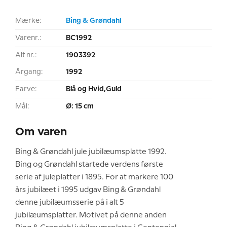
Mærke:
Bing & Grøndahl
Varenr.:
BC1992
Alt nr.:
1903392
Årgang:
1992
Farve:
Blå og Hvid,Guld
Mål:
Ø: 15 cm
Om varen
Bing & Grøndahl jule jubilæumsplatte 1992.
Bing og Grøndahl startede verdens første
serie af juleplatter i 1895. For at markere 100
års jubilæet i 1995 udgav Bing & Grøndahl
denne jubilæumsserie på i alt 5
jubilæumsplatter. Motivet på denne anden