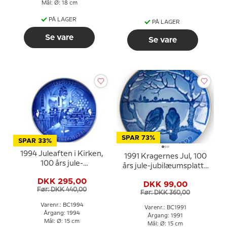
Mål: Ø: 18 cm
PÅ LAGER
PÅ LAGER
Se vare
Se vare
SPAR 73%
SPAR 33%
1994 Juleaften i Kirken,
1991 Kragernes Jul, 100
100 års jule-
års jule-jubilæumsplatte
jubilæumsplatte Bing &
Bing & Grøndahl
DKK 295,00
Grøndahl
DKK 99,00
Før: DKK 440,00
Før: DKK 360,00
Varenr.: BC1994
Varenr.: BC1991
Årgang: 1994
Årgang: 1991
Mål: Ø: 15 cm
Mål: Ø: 15 cm