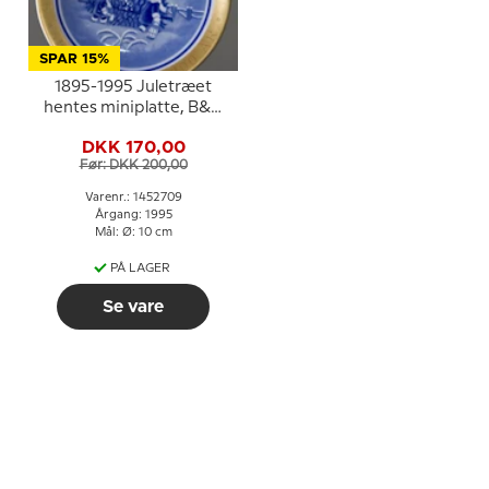
SPAR 15%
1895-1995 Juletræet
hentes miniplatte, B&G
100 års plaquette nr.10
DKK 170,00
Før: DKK 200,00
Varenr.: 1452709
Årgang: 1995
Mål: Ø: 10 cm
PÅ LAGER
Se vare