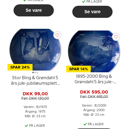
PÅ LAGER
PÅ LAGER
Se vare
Se vare
SPAR 24%
SPAR 14%
1895-2000 Bing &
Stor Bing & Grøndahl 5
Grøndahl 5 års jule-
års jule-jubilæumsplatte
jubilæumsplatte
Ø 23cm
DKK 595,00
DKK 99,00
Før: DKK 695,00
Før: DKK 130,00
Varenr.: BJ2000
Varenr.: BJ1975
Årgang: 2000
Årgang: 1975
Mål: Ø: 23 cm
Mål: Ø: 23 cm
PÅ LAGER
PÅ LAGER