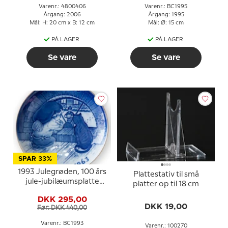
Varenr.: 4800406
Varenr.: BC1995
Årgang: 2006
Årgang: 1995
Mål: H: 20 cm x B: 12 cm
Mål: Ø: 15 cm
PÅ LAGER
PÅ LAGER
Se vare
Se vare
SPAR 33%
1993 Julegrøden, 100 års
Plattestativ til små
jule-jubilæumsplatte
platter op til 18 cm
Bing & Grøndahl
DKK 295,00
DKK 19,00
Før: DKK 440,00
Varenr.: BC1993
Varenr.: 100270