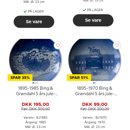
Mål: Ø: 15 cm
Mål: Ø: 23 cm
PÅ LAGER
PÅ LAGER
Se vare
Se vare
SPAR 35%
SPAR 51%
1895-1985 Bing &
1895-1970 Bing &
Grøndahl 5 års jule-
Grøndahl 5 års jule-
jubilæumsplatte
jubilæumsplatte
DKK 195,00
DKK 99,00
Før: DKK 300,00
Før: DKK 200,00
Varenr.: BJ1985
Varenr.: BJ1970
Årgang: 1985
Årgang: 1970
Mål: Ø: 23 cm
Mål: Ø: 23 cm