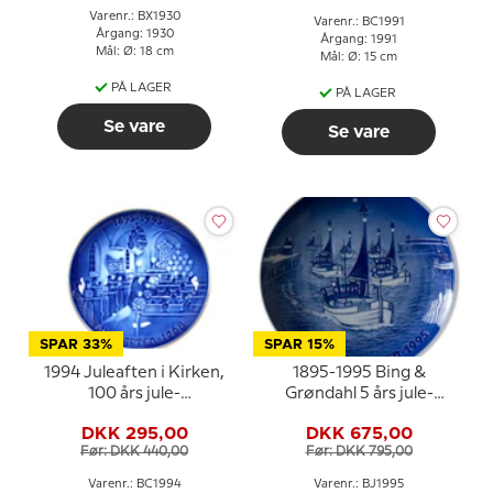
Varenr.: BX1930
Varenr.: BC1991
Årgang: 1930
Årgang: 1991
Mål: Ø: 18 cm
Mål: Ø: 15 cm
PÅ LAGER
PÅ LAGER
Se vare
Se vare
SPAR 33%
SPAR 15%
1994 Juleaften i Kirken,
1895-1995 Bing &
100 års jule-
Grøndahl 5 års jule-
jubilæumsplatte Bing &
jubilæumsplatte
DKK 295,00
DKK 675,00
Grøndahl
Før: DKK 440,00
Før: DKK 795,00
Varenr.: BC1994
Varenr.: BJ1995