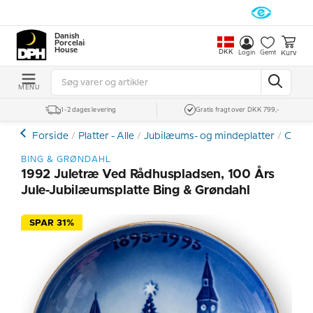
Danish
Porcelain
House
DKK
Kurv
Login
Gemt
MENU
1-2 dages levering
Gratis fragt over DKK 799,-
Forside
Platter - Alle
Jubilæums- og mindeplatter
Centen
BING & GRØNDAHL
1992 Juletræ Ved Rådhuspladsen, 100 Års
Jule-Jubilæumsplatte Bing & Grøndahl
SPAR 31%