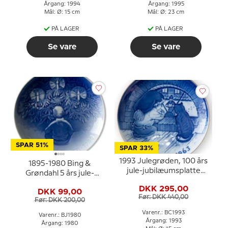
Årgang: 1994
Årgang: 1995
Mål: Ø: 15 cm
Mål: Ø: 23 cm
PÅ LAGER
PÅ LAGER
Se vare
Se vare
SPAR 51%
SPAR 33%
1993 Julegrøden, 100 års
1895-1980 Bing &
jule-jubilæumsplatte
Grøndahl 5 års jule-
Bing & Grøndahl
jubilæumsplatte/fad
DKK 295,00
DKK 99,00
Før: DKK 440,00
Før: DKK 200,00
Varenr.: BC1993
Varenr.: BJ1980
Årgang: 1993
Årgang: 1980