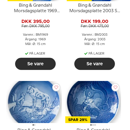
Bing & Grøndahl
Bing & Grøndahl
Morsdagsplatte 1969
Morsdagsplatte 2003 So
Cockerspaniel med
med pattegrise
DKK 395,00
DKK 199,00
hvalpe
Før: DKK 795,00
Før: DKK 475,00
Varenr.: BM1969
Varenr.: BM2003
Årgang: 1969
Årgang: 2003
Mål: Ø: 15 cm
Mål: Ø: 15 cm
PÅ LAGER
PÅ LAGER
Se vare
Se vare
SPAR 29%