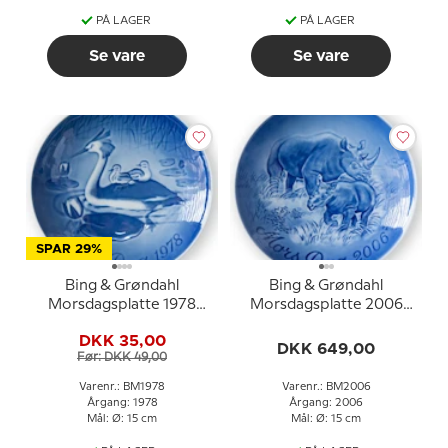
PÅ LAGER
PÅ LAGER
Se vare
Se vare
SPAR 29%
Bing & Grøndahl
Bing & Grøndahl
Morsdagsplatte 1978
Morsdagsplatte 2006
Lappedykker med unger
Sort næsehorn med
DKK 35,00
unge
DKK 649,00
Før: DKK 49,00
Varenr.: BM1978
Varenr.: BM2006
Årgang: 1978
Årgang: 2006
Mål: Ø: 15 cm
Mål: Ø: 15 cm