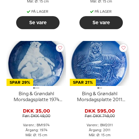
Mål: Ø: 15 cm
Mål: Ø: 15 cm
PÅ LAGER
PÅ LAGER
Se vare
Se vare
SPAR 29%
SPAR 21%
Bing & Grøndahl
Bing & Grøndahl
Morsdagsplatte 1974
Morsdagsplatte 2011
Isbjørn med unger
Tiger med unger
DKK 35,00
DKK 595,00
Før: DKK 49,00
Før: DKK 749,00
Varenr.: BM1974
Varenr.: BM2011
Årgang: 1974
Årgang: 2011
Mål: Ø: 15 cm
Mål: Ø: 15 cm