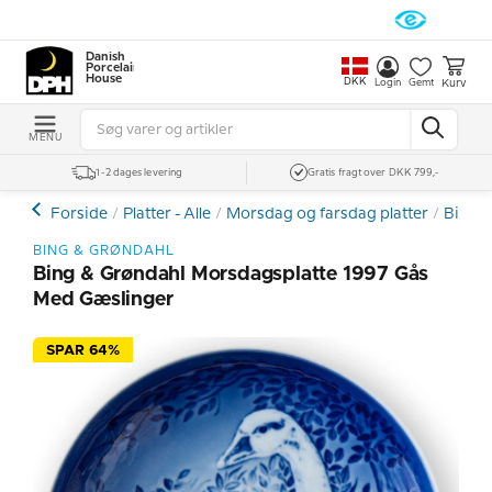
Danish
Porcelain
House
DKK
Kurv
Login
Gemt
MENU
1-2 dages levering
Gratis fragt over DKK 799,-
Forside
Platter - Alle
Morsdag og farsdag platter
Bing &
BING & GRØNDAHL
Bing & Grøndahl Morsdagsplatte 1997 Gås
Med Gæslinger
SPAR 64%