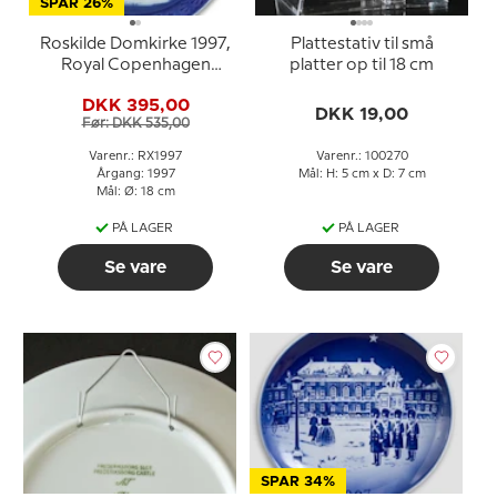
SPAR 26%
Roskilde Domkirke 1997,
Plattestativ til små
Royal Copenhagen
platter op til 18 cm
Juleplatte
DKK 395,00
DKK 19,00
Før: DKK 535,00
Varenr.: RX1997
Varenr.: 100270
Årgang: 1997
Mål: H: 5 cm x D: 7 cm
Mål: Ø: 18 cm
PÅ LAGER
PÅ LAGER
Se vare
Se vare
SPAR 34%