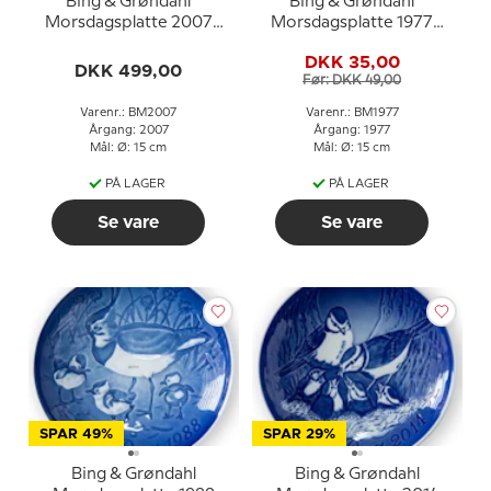
Bing & Grøndahl
Bing & Grøndahl
Morsdagsplatte 2007
Morsdagsplatte 1977
Polarulv med unger
Egern med unger
DKK 35,00
DKK 499,00
Før: DKK 49,00
Varenr.: BM2007
Varenr.: BM1977
Årgang: 2007
Årgang: 1977
Mål: Ø: 15 cm
Mål: Ø: 15 cm
PÅ LAGER
PÅ LAGER
Se vare
Se vare
SPAR 49%
SPAR 29%
Bing & Grøndahl
Bing & Grøndahl