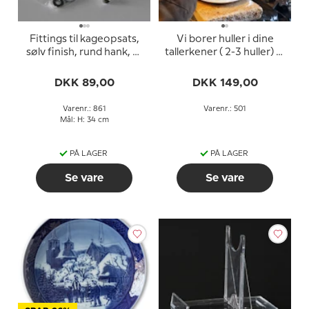
Fittings til kageopsats,
Vi borer huller i dine
sølv finish, rund hank, 2-
tallerkener ( 2-3 huller) til
3 lag
din egen opsats
DKK 89,00
DKK 149,00
Varenr.: 861
Varenr.: 501
Mål: H: 34 cm
PÅ LAGER
PÅ LAGER
Se vare
Se vare