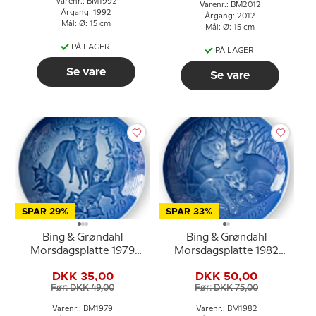
Varenr.: BM1992
Varenr.: BM2012
Årgang: 1992
Årgang: 2012
Mål: Ø: 15 cm
Mål: Ø: 15 cm
PÅ LAGER
PÅ LAGER
Se vare
Se vare
SPAR 29%
SPAR 33%
Bing & Grøndahl
Bing & Grøndahl
Morsdagsplatte 1979
Morsdagsplatte 1982
Ræv med unger
Løve med unger
DKK 35,00
DKK 50,00
Før: DKK 49,00
Før: DKK 75,00
Varenr.: BM1979
Varenr.: BM1982