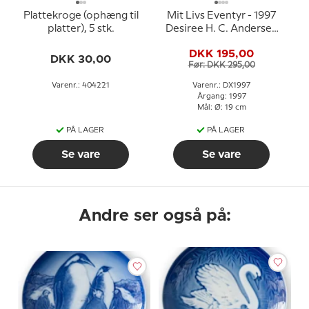
Plattekroge (ophæng til
Mit Livs Eventyr - 1997
platter), 5 stk.
Desiree H. C. Andersen
Juleplatte, kagetallerken
DKK 195,00
DKK 30,00
Før: DKK 295,00
Varenr.: 404221
Varenr.: DX1997
Årgang: 1997
Mål: Ø: 19 cm
PÅ LAGER
PÅ LAGER
Se vare
Se vare
Andre ser også på: