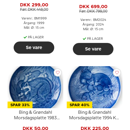
Kanin med unger
Bæver med unge
DKK 299,00
DKK 699,00
Før: DKK 449,00
Før: DKK 799,00
Varenr.: BM1999
Varenr.: BM2024
Årgang: 1999
Årgang: 2024
Mål: Ø: 15 cm
Mål: Ø: 15 cm
PÅ LAGER
PÅ LAGER
Se vare
Se vare
SPAR 33%
SPAR 40%
Bing & Grøndahl
Bing & Grøndahl
Morsdagsplatte 1983
Morsdagsplatte 1994 Kat
Vaskebjørn med unger
med killinger
DKK 50,00
DKK 225,00