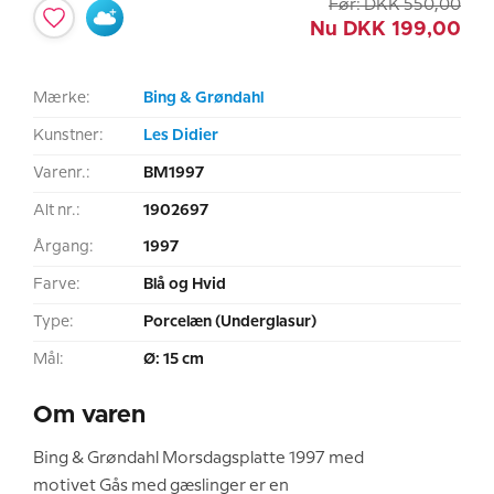
Før:
DKK
550,00
Nu
DKK
199,00
Mærke:
Bing & Grøndahl
Kunstner:
Les Didier
Varenr.:
BM1997
Alt nr.:
1902697
Årgang:
1997
Farve:
Blå og Hvid
Type:
Porcelæn (Underglasur)
Mål:
Ø: 15 cm
Om varen
Bing & Grøndahl Morsdagsplatte 1997 med
motivet Gås med gæslinger er en