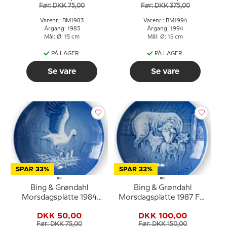
Før: DKK 75,00
Før: DKK 375,00
Varenr.: BM1983
Varenr.: BM1994
Årgang: 1983
Årgang: 1994
Mål: Ø: 15 cm
Mål: Ø: 15 cm
PÅ LAGER
PÅ LAGER
Se vare
Se vare
SPAR 33%
SPAR 33%
Bing & Grøndahl
Bing & Grøndahl
Morsdagsplatte 1984
Morsdagsplatte 1987 Får
Stork med unger
med lam
DKK 50,00
DKK 100,00
Før: DKK 75,00
Før: DKK 150,00