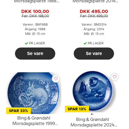
Morsdagsplatte 1988
Morsdagsplatte 2014
Vibe med unger
Blåmejse med unger
DKK 100,00
DKK 495,00
Før: DKK 198,00
Før: DKK 699,00
Varenr.: BM1988
Varenr.: BM2014
Årgang: 1988
Årgang: 2014
Mål: Ø: 15 cm
Mål: Ø: 15 cm
PÅ LAGER
PÅ LAGER
Se vare
Se vare
SPAR 13%
SPAR 33%
Bing & Grøndahl
Bing & Grøndahl
Morsdagsplatte 1999
Morsdagsplatte 2024