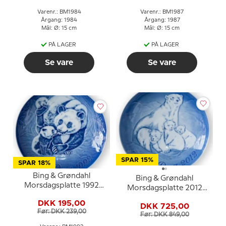
Varenr.: BM1984
Varenr.: BM1987
Årgang: 1984
Årgang: 1987
Mål: Ø: 15 cm
Mål: Ø: 15 cm
PÅ LAGER
PÅ LAGER
Se vare
Se vare
SPAR 15%
SPAR 18%
Bing & Grøndahl
Bing & Grøndahl
Morsdagsplatte 1992
Morsdagsplatte 2012
Panda med unger
Isbjørn med unger
DKK 195,00
DKK 725,00
Før: DKK 239,00
Før: DKK 849,00