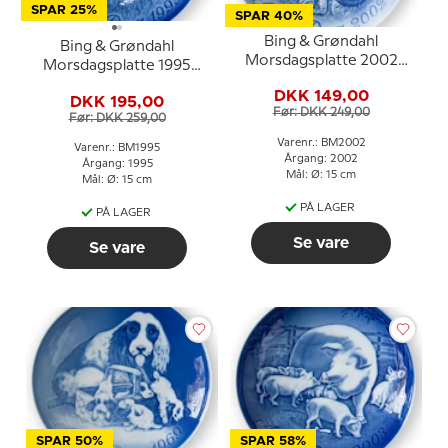
SPAR 25%
SPAR 40%
Bing & Grøndahl
Bing & Grøndahl
Morsdagsplatte 2002
Morsdagsplatte 1995
Kænguru med unge
Pindsvin med unger
DKK 149,00
DKK 195,00
Før: DKK 249,00
Før: DKK 259,00
Varenr.: BM2002
Varenr.: BM1995
Årgang: 2002
Årgang: 1995
Mål: Ø: 15 cm
Mål: Ø: 15 cm
PÅ LAGER
PÅ LAGER
Se vare
Se vare
SPAR 50%
SPAR 58%