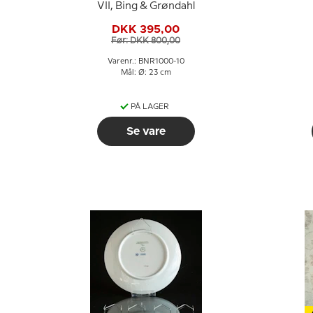
VII, Bing & Grøndahl
DKK 395,00
Før: DKK 800,00
Varenr.: BNR1000-10
Mål: Ø: 23 cm
PÅ LAGER
Se vare