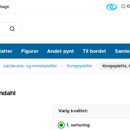
O
ntage
latter
Figurer
Andet pynt
Til bordet
Samlea
Jubilæums- og mindeplatter
Kongeplatter
Kongeplatte, C
øndahl
Vælg kvalitet:
1. sortering