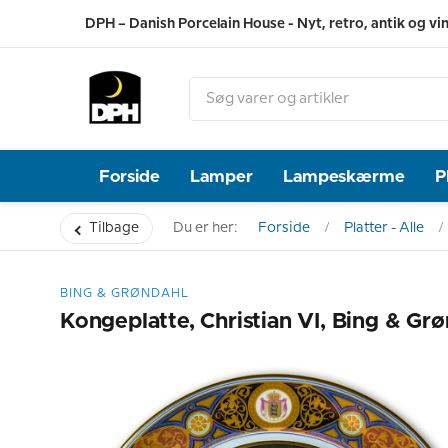
DPH – Danish Porcelain House - Nyt, retro, antik og vi
Forside
Lamper
Lampeskærme
P
Tilbage
Du er her:
Forside
Platter - Alle
BING & GRØNDAHL
Kongeplatte, Christian VI, Bing & Gr