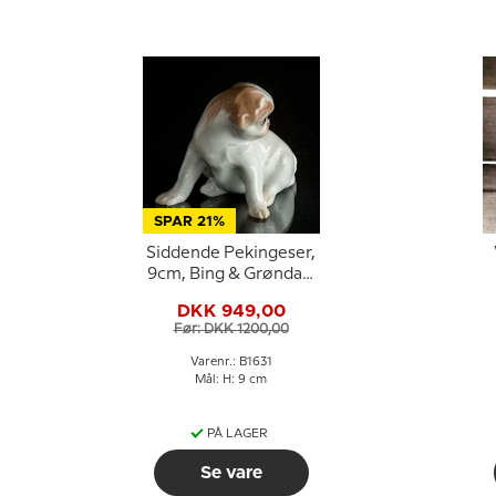
SPAR 21%
Siddende Pekingeser,
9cm, Bing & Grøndahl
hunde figur nr. 1631
DKK 949,00
Før: DKK 1200,00
Varenr.: B1631
Mål: H: 9 cm
PÅ LAGER
Se vare