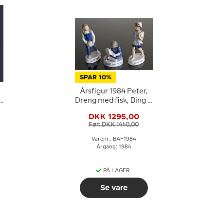
SPAR 10%
Årsfigur 1984 Peter,
te,
Dreng med fisk, Bing &
Grøndahl
DKK 1295,00
Før: DKK 1440,00
Varenr.: BAF1984
Årgang: 1984
PÅ LAGER
Se vare