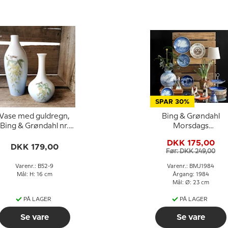
SPAR 30%
Vase med guldregn,
Bing & Grøndahl
Bing & Grøndahl nr.
Morsdags
52-9
Jubilæumsplatte 198
DKK 175,00
Svane 23 cm
DKK 179,00
Før: DKK 249,00
Varenr.: B52-9
Varenr.: BMJ1984
Mål: H: 16 cm
Årgang: 1984
Mål: Ø: 23 cm
PÅ LAGER
PÅ LAGER
Se vare
Se vare