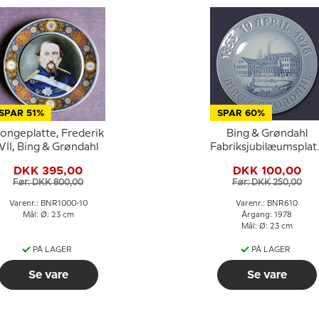
SPAR 51%
SPAR 60%
ongeplatte, Frederik
Bing & Grøndahl
VII, Bing & Grøndahl
Fabriksjubilæumsplat
Bing & Grøndahl
DKK 395,00
DKK 100,00
Før: DKK 800,00
Før: DKK 250,00
Varenr.: BNR1000-10
Varenr.: BNR610
Mål: Ø: 23 cm
Årgang: 1978
Mål: Ø: 23 cm
PÅ LAGER
PÅ LAGER
Se vare
Se vare