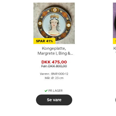
SPAR 41%
Kongeplatte,
K
Margrete I, Bing &
Grøndahl
DKK 475,00
Før: DKK 800,00
Varenr.: BNR1000-12
Mål: Ø: 23 cm
PÅ LAGER
Se vare