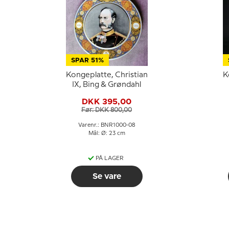
SPAR 51%
Kongeplatte, Christian
K
IX, Bing & Grøndahl
DKK 395,00
Før: DKK 800,00
Varenr.: BNR1000-08
Mål: Ø: 23 cm
PÅ LAGER
Se vare