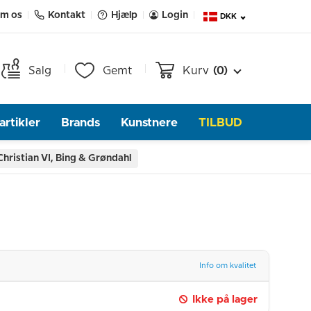
m os
Kontakt
Hjælp
Login
DKK
Salg
Gemt
Kurv
(0)
rtikler
Brands
Kunstnere
TILBUD
hristian VI, Bing & Grøndahl
Info om kvalitet
Ikke på lager