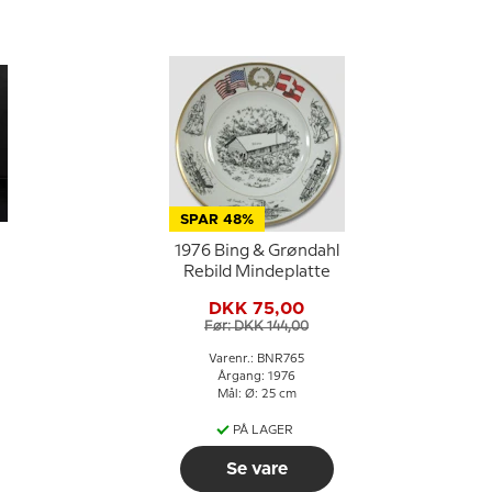
SPAR 48%
1976 Bing & Grøndahl
Rebild Mindeplatte
4
DKK 75,00
Før: DKK 144,00
Varenr.: BNR765
Årgang: 1976
Mål: Ø: 25 cm
PÅ LAGER
Se vare