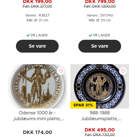
DKK 199,00
DKK 799,00
Før: DKK 277,00
Før: DKK 1200,00
Varenr.: R3627
Varenr.: DV1740
Mål: Ø: 21 cm
Mål: Ø: 25 cm
PÅ LAGER
PÅ LAGER
Se vare
Se vare
SPAR 31%
Odense 1000 år -
988-1988
jubilæums mini platte,
Jubilæumsplatte,
Bing & Grøndahl
Odense 1000 år, Bing &
DKK 495,00
Grøndahl
DKK 174,00
Før: DKK 720,00