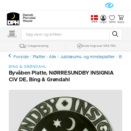
Danish
Porcelain
House
DKK
Kurv
Login
Gemt
MENU
1-2 dages levering
Gratis fragt over DKK 799,-
Forside
Platter - Alle
Jubilæums- og mindeplatter
Bing 
BING & GRØNDAHL
Byvåben Platte, NØRRESUNDBY INSIGNIA
CIV DE, Bing & Grøndahl