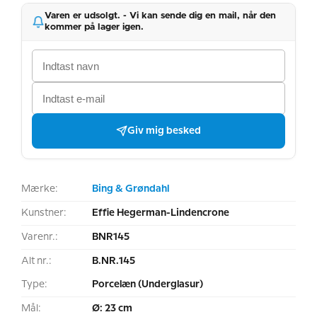
Varen er udsolgt. - Vi kan sende dig en mail, når den
kommer på lager igen.
Giv mig besked
Mærke:
Bing & Grøndahl
Kunstner:
Effie Hegerman-Lindencrone
Varenr.:
BNR145
Alt nr.:
B.NR.145
Type:
Porcelæn (Underglasur)
Mål:
Ø: 23 cm