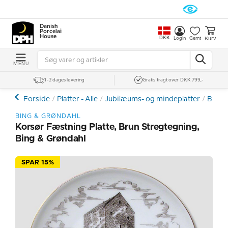
Danish
Porcelain
House
DKK
Kurv
Login
Gemt
MENU
1-2 dages levering
Gratis fragt over DKK 799,-
Forside
Platter - Alle
Jubilæums- og mindeplatter
Bing 
BING & GRØNDAHL
Korsør Fæstning Platte, Brun Stregtegning,
Bing & Grøndahl
SPAR 15%