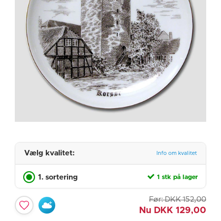
Vælg kvalitet:
Info om kvalitet
1. sortering
1 stk på lager
Før:
DKK
152,00
Nu
DKK
129,00