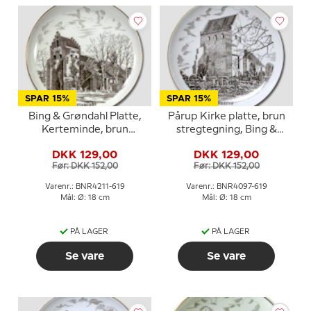
SPAR 15%
SPAR 15%
Bing & Grøndahl Platte,
Pårup Kirke platte, brun
Kerteminde, brun
stregtegning, Bing &
stregtegning
Grøndahl
DKK 129,00
DKK 129,00
Før: DKK 152,00
Før: DKK 152,00
Varenr.: BNR4211-619
Varenr.: BNR4097-619
Mål: Ø: 18 cm
Mål: Ø: 18 cm
PÅ LAGER
PÅ LAGER
Se vare
Se vare