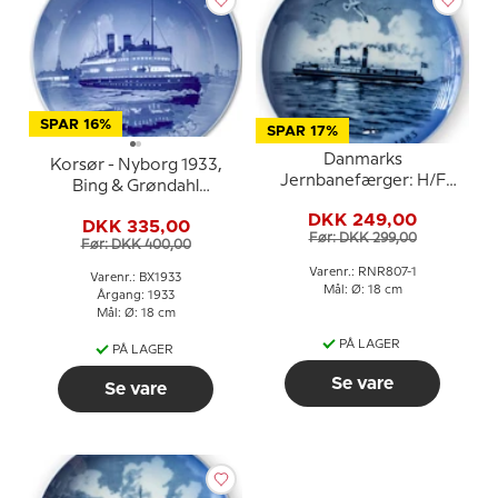
SPAR 16%
SPAR 17%
Danmarks
Korsør - Nyborg 1933,
Jernbanefærger: H/F
Bing & Grøndahl
korsør. Royal
Juleplatte
DKK 249,00
Copenhagen platte
DKK 335,00
Før: DKK 299,00
Før: DKK 400,00
Varenr.: RNR807-1
Varenr.: BX1933
Mål: Ø: 18 cm
Årgang: 1933
Mål: Ø: 18 cm
PÅ LAGER
PÅ LAGER
Se vare
Se vare