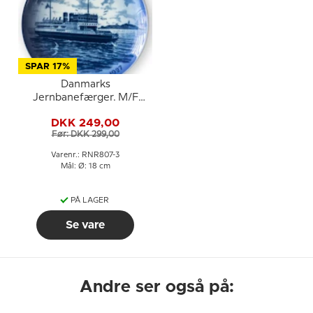
SPAR 17%
Danmarks
Jernbanefærger. M/F
Korsør 1927-1981. Royal
DKK 249,00
Copenhagen platte
Før: DKK 299,00
Varenr.: RNR807-3
Mål: Ø: 18 cm
PÅ LAGER
Se vare
Andre ser også på: