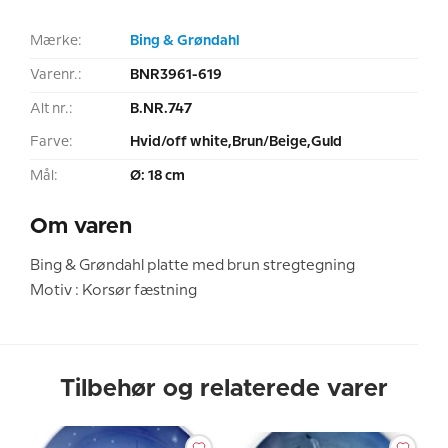
Mærke:
Bing & Grøndahl
Varenr.:
BNR3961-619
Alt nr.:
B.NR.747
Farve:
Hvid/off white,Brun/Beige,Guld
Mål:
Ø: 18 cm
Om varen
Bing & Grøndahl platte med brun stregtegning
Motiv : Korsør fæstning
Tilbehør og relaterede varer