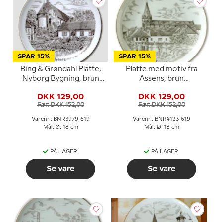
SPAR 15%
SPAR 15%
Bing & Grøndahl Platte,
Platte med motiv fra
Nyborg Bygning, brun
Assens, brun
stregtegning
stregtegning, Bing &
DKK 129,00
DKK 129,00
Grøndahl
Før: DKK 152,00
Før: DKK 152,00
Varenr.: BNR3979-619
Varenr.: BNR4123-619
Mål: Ø: 18 cm
Mål: Ø: 18 cm
PÅ LAGER
PÅ LAGER
Se vare
Se vare