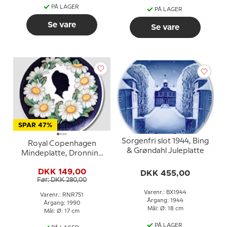
PÅ LAGER
PÅ LAGER
Se vare
Se vare
SPAR 47%
Sorgenfri slot 1944, Bing
Royal Copenhagen
& Grøndahl Juleplatte
Mindeplatte, Dronning
Margrethe 16. april
DKK 149,00
DKK 455,00
Før: DKK 280,00
Varenr.: BX1944
Varenr.: RNR751
Årgang: 1944
Årgang: 1990
Mål: Ø: 18 cm
Mål: Ø: 17 cm
PÅ LAGER