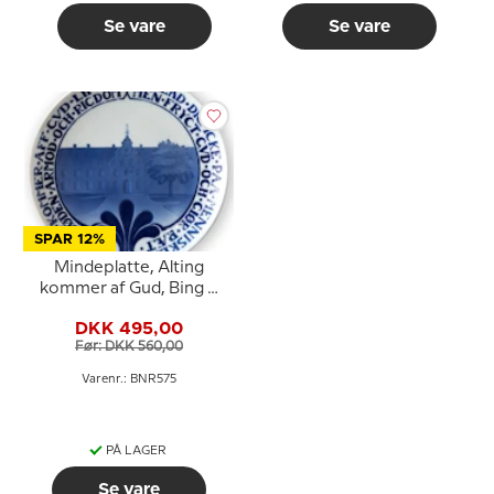
Se vare
Se vare
SPAR 12%
Mindeplatte, Alting
kommer af Gud, Bing &
Grøndahl
DKK 495,00
Før: DKK 560,00
Varenr.: BNR575
PÅ LAGER
Se vare