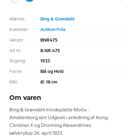
Mærke:
Bing & Grøndahl
Kunstner:
Achton Friis
Varenr.:
BNR475
Alt nr.:
B.NR.475
Årgang:
1923
Farve:
Blå og Hvid
Mål:
Ø: 18 cm
Om varen
Bing & Grøndahl mindeplatte Motiv :
Amalienborg slot Udgivet i anledning af Kong
Christian X og Dronning Alexandrines
sølvbryllup 26. april 1923