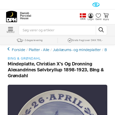
Danish
Porcelain
House
DKK
Kurv
Login
Gemt
MENU
1-2 dages levering
Gratis fragt over DKK 799,-
Forside
Platter - Alle
Jubilæums- og mindeplatter
Bing 
BING & GRØNDAHL
Mindeplatte, Christian X's Og Dronning
Alexandrines Sølvbryllup 1898-1923, BIng &
Grøndahl