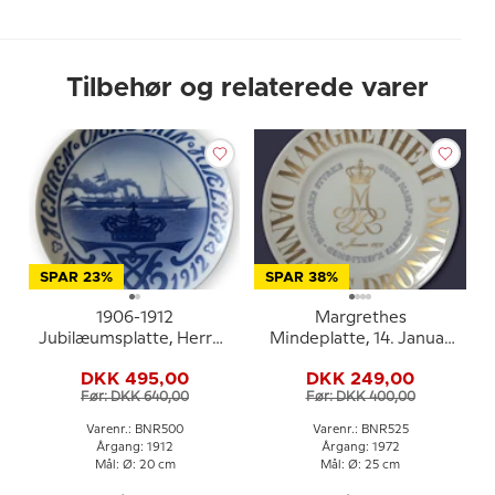
Tilbehør og relaterede varer
SPAR 23%
SPAR 38%
1906-1912
Margrethes
Jubilæumsplatte, Herren
Mindeplatte, 14. Januar
være min hjælper, Bing &
1972, Guds hjælp, folkets
DKK 495,00
DKK 249,00
Grøndahl
kærlighed, Danmarks
Før: DKK 640,00
Før: DKK 400,00
styrke, Bing & Grøndahl
Varenr.: BNR500
Varenr.: BNR525
Årgang: 1912
Årgang: 1972
Mål: Ø: 20 cm
Mål: Ø: 25 cm