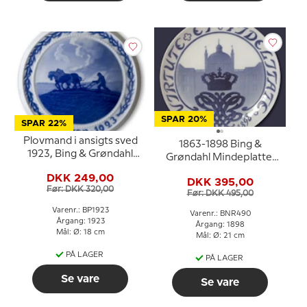
SPAR 20%
SPAR 22%
Plovmand i ansigts sved
1863-1898 Bing &
1923, Bing & Grøndahl
Grøndahl Mindeplatte,
Påskeplatte
Virtute et Fidelitate,
DKK 249,00
DKK 395,00
Før: DKK 320,00
Før: DKK 495,00
Varenr.: BP1923
Varenr.: BNR490
Årgang: 1923
Årgang: 1898
Mål: Ø: 18 cm
Mål: Ø: 21 cm
PÅ LAGER
PÅ LAGER
Se vare
Se vare