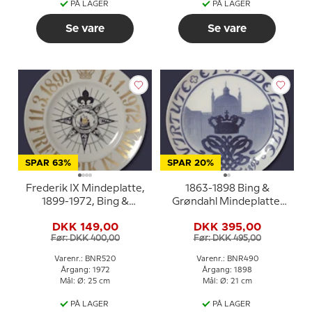
PÅ LAGER
PÅ LAGER
Se vare
Se vare
SPAR 63%
SPAR 20%
Frederik IX Mindeplatte,
1863-1898 Bing &
1899-1972, Bing &
Grøndahl Mindeplatte,
Grøndahl
Virtute et Fidelitate,
DKK 149,00
DKK 395,00
Før: DKK 400,00
Før: DKK 495,00
Varenr.: BNR520
Varenr.: BNR490
Årgang: 1972
Årgang: 1898
Mål: Ø: 25 cm
Mål: Ø: 21 cm
PÅ LAGER
PÅ LAGER