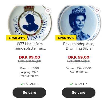
SPAR 34%
SPAR 60%
1977 Hackefors
Ravn mindeplatte,
mindeplatte med
Dronning Silvia
Dronning Silvia
DKK 99,00
DKK 59,00
Før: DKK 149,00
Før: DKK 149,00
Varenr.: HDT01
Varenr.: RAVN1000
Årgang: 1977
Mål: Ø: 20 cm
Mål: Ø: 20 cm
PÅ LAGER
PÅ LAGER
Se vare
Se vare