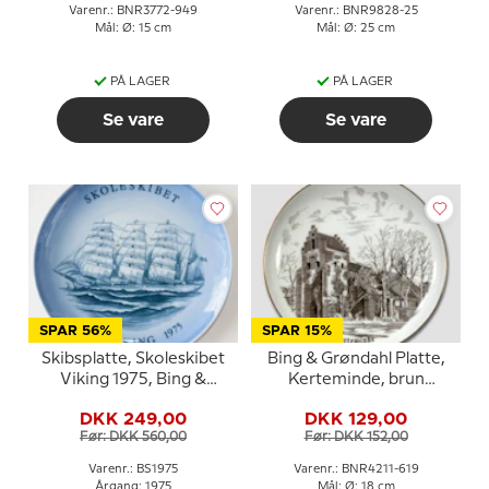
Varenr.: BNR3772-949
Varenr.: BNR9828-25
Mål: Ø: 15 cm
Mål: Ø: 25 cm
PÅ LAGER
PÅ LAGER
Se vare
Se vare
SPAR 56%
SPAR 15%
Skibsplatte, Skoleskibet
Bing & Grøndahl Platte,
Viking 1975, Bing &
Kerteminde, brun
Grøndahl
stregtegning
DKK 249,00
DKK 129,00
Før: DKK 560,00
Før: DKK 152,00
Varenr.: BS1975
Varenr.: BNR4211-619
Årgang: 1975
Mål: Ø: 18 cm