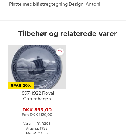
Platte med blå stregtegning Design: Antoni
Tilbehør og relaterede varer
SPAR 20%
1897-1922 Royal
Copenhagen
Mindeplatte, Odd Fellow
DKK 895,00
platte, 1897 I.O.O.F. -
Før: DKK 1120,00
ISLAND 1922.
CONCORDIA PARVÆ
Varenr.: RNR208
RES CRESCUNT
Årgang: 1922
Mål: Ø: 23 cm