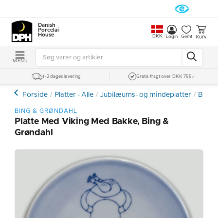
Danish
Porcelain
House
DKK
Kurv
Login
Gemt
MENU
1-2 dages levering
Gratis fragt over DKK 799,-
Forside
Platter - Alle
Jubilæums- og mindeplatter
Bing 
BING & GRØNDAHL
Platte Med Viking Med Bakke, Bing &
Grøndahl