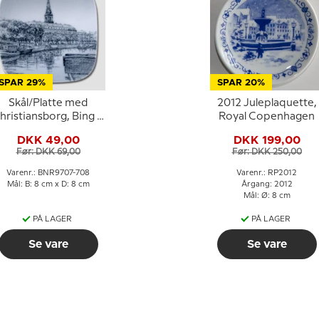
SPAR 29%
SPAR 20%
Skål/Platte med
2012 Juleplaquette,
hristiansborg, Bing &
Royal Copenhagen
Grøndahl
DKK 49,00
DKK 199,00
Før: DKK 69,00
Før: DKK 250,00
Varenr.: BNR9707-708
Varenr.: RP2012
Mål: B: 8 cm x D: 8 cm
Årgang: 2012
Mål: Ø: 8 cm
PÅ LAGER
PÅ LAGER
Se vare
Se vare