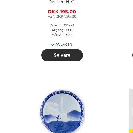
Desiree H. C.
Andersen Juleplatte,
DKK 195,00
kagetallerken
Før: DKK 295,00
Varenr.: DX1991
Årgang: 1991
Mål: Ø: 19 cm
PÅ LAGER
Se vare