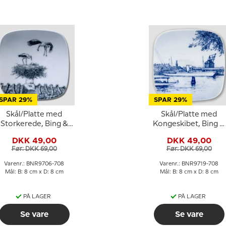
SPAR 29%
SPAR 29%
Skål/Platte med
Skål/Platte med
Storkerede, Bing &
Kongeskibet, Bing &
Grøndahl
Grøndahl
DKK 49,00
DKK 49,00
Før: DKK 69,00
Før: DKK 69,00
Varenr.: BNR9706-708
Varenr.: BNR9719-708
Mål: B: 8 cm x D: 8 cm
Mål: B: 8 cm x D: 8 cm
PÅ LAGER
PÅ LAGER
Se vare
Se vare