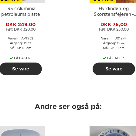
SPAR 22%
SPAR 70%
1932 Aluminia
Hyrdinden og
petroleums platte
Skorstensfejeren -
1974 Desiree H. C.
DKK 249,00
DKK 75,00
Andersen Juleplatte
Før: DKK 320,00
Før: DKK 250,00
Varenr.: AP1932
Varenr.: DX1974
Årgang: 1932
Årgang: 1974
Mål: Ø: 16 cm
Mål: Ø: 19 cm
PÅ LAGER
PÅ LAGER
Se vare
Se vare
Andre ser også på: