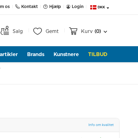
m os
Kontakt
Hjælp
Login
DKK
Salg
Gemt
Kurv
(0)
rtikler
Brands
Kunstnere
TILBUD
Info om kvalitet