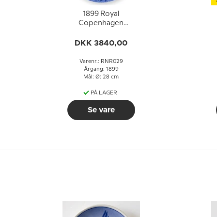
1899 Royal
Copenhagen
Mindeplatte,
AEGROTANTIUM
DKK 3840,00
MEDICUS
Varenr.: RNR029
Årgang: 1899
Mål: Ø: 28 cm
PÅ LAGER
Se vare