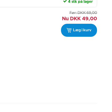
4 stk på lager
Før:
DKK
69,00
Nu
DKK
49,00
Læg i kurv