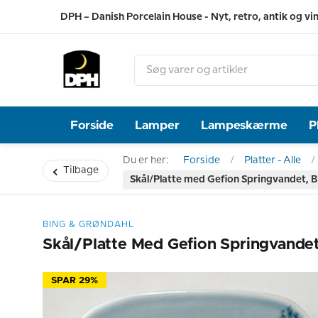
DPH – Danish Porcelain House - Nyt, retro, antik og vi
Forside
Lamper
Lampeskærme
P
Du er her:
Forside
Platter - Alle
Tilbage
Skål/Platte med Gefion Springvandet, 
BING & GRØNDAHL
Skål/Platte Med Gefion Springvandet
SPAR 29%