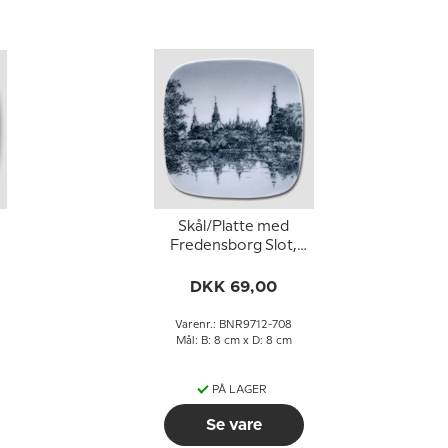
Skål/Platte med
Fredensborg Slot,
Bing & Grøndahl
DKK 69,00
Varenr.: BNR9712-708
Mål: B: 8 cm x D: 8 cm
PÅ LAGER
Se vare