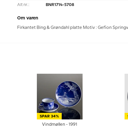
Alt nr.:
BNR1714-5708
Om varen
Firkantet Bing & Grøndahl platte Motiv : Gefion Spring
SPAR 34%
Vindmøllen - 1991