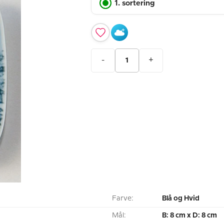
1. sortering
-
+
Farve:
Blå og Hvid
Mål:
B: 8 cm x D: 8 cm