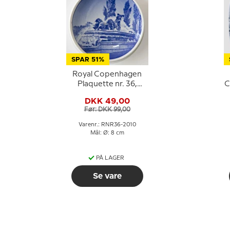
SPAR 51%
Royal Copenhagen
Plaquette nr. 36,
C
Gefion Springvandet
DKK 49,00
Før: DKK 99,00
Varenr.: RNR36-2010
Mål: Ø: 8 cm
PÅ LAGER
Se vare