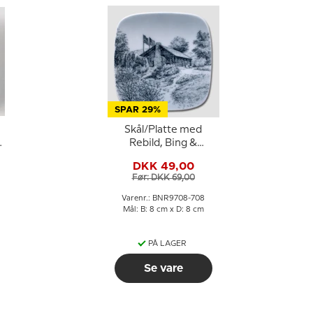
SPAR 29%
Skål/Platte med
&
Rebild, Bing &
Grøndahl
DKK 49,00
Før: DKK 69,00
Varenr.: BNR9708-708
Mål: B: 8 cm x D: 8 cm
PÅ LAGER
Se vare