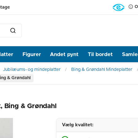
O
ntage
latter
Figurer
Andet pynt
Til bordet
Samlea
Jubilæums- og mindeplatter
Bing & Grøndahl Mindeplatter
Bing & Grøndahl
, Bing & Grøndahl
Vælg kvalitet: