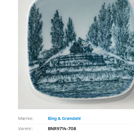
Mærke:
Bing & Grøndahl
Varenr.:
BNR9714-708