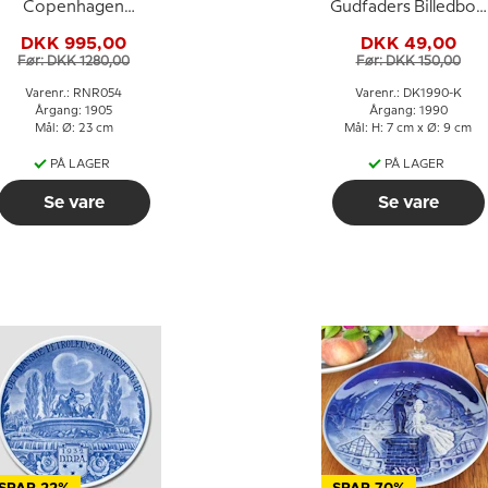
Copenhagen
Gudfaders Billedbog
Mindeplatte, Gefion
Rosenborg Slot
DKK 995,00
DKK 49,00
pløjer
Før: DKK 1280,00
Før: DKK 150,00
Varenr.: RNR054
Varenr.: DK1990-K
Årgang: 1905
Årgang: 1990
Mål: Ø: 23 cm
Mål: H: 7 cm x Ø: 9 cm
PÅ LAGER
PÅ LAGER
Se vare
Se vare