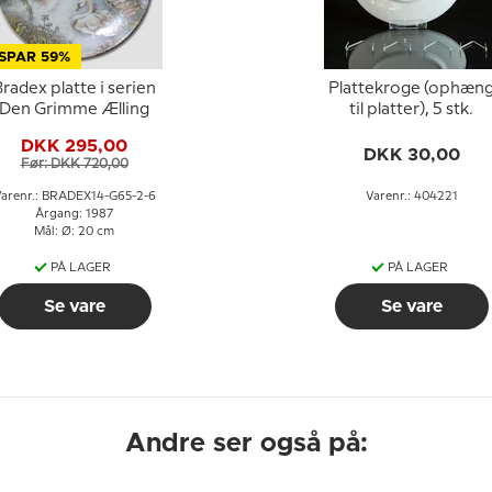
SPAR 59%
radex platte i serien
Plattekroge (ophæn
Den Grimme Ælling
til platter), 5 stk.
DKK 295,00
DKK 30,00
Før: DKK 720,00
arenr.: BRADEX14-G65-2-6
Varenr.: 404221
Årgang: 1987
Mål: Ø: 20 cm
PÅ LAGER
PÅ LAGER
Se vare
Se vare
Andre ser også på: