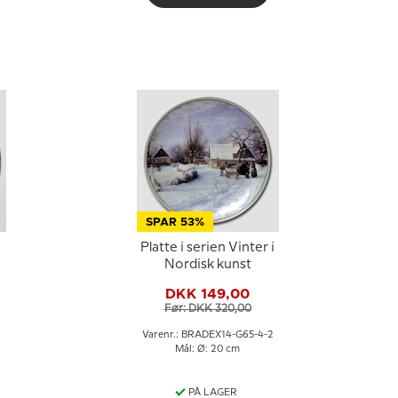
SPAR 53%
Platte i serien Vinter i
Nordisk kunst
DKK 149,00
Før: DKK 320,00
Varenr.: BRADEX14-G65-4-2
Mål: Ø: 20 cm
PÅ LAGER