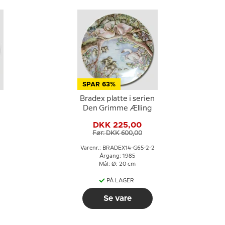
SPAR 63%
n
Bradex platte i serien
Den Grimme Ælling
DKK 225,00
Før: DKK 600,00
Varenr.: BRADEX14-G65-2-2
Årgang: 1985
Mål: Ø: 20 cm
PÅ LAGER
Se vare