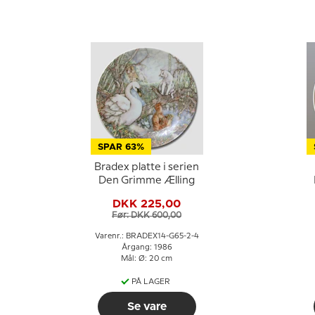
SPAR 63%
Bradex platte i serien
Den Grimme Ælling
G
DKK 225,00
Før: DKK 600,00
Varenr.: BRADEX14-G65-2-4
Årgang: 1986
Mål: Ø: 20 cm
PÅ LAGER
Se vare