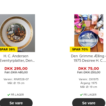
SPAR 39%
SPAR 70%
H. C. Andersen
Den Grimme Ælling 
Eventyrplatter, Den
1975 Desiree H. C.
rimme Ælling, Royal
Andersen Juleplatte
DKK 295,00
DKK 75,00
Copenhagen
Før: DKK 480,00
Før: DKK 250,00
Varenr.: RNR528-07
Varenr.: DX1975
Mål: Ø: 19 cm
Årgang: 1975
Mål: Ø: 19 cm
PÅ LAGER
PÅ LAGER
Se vare
Se vare