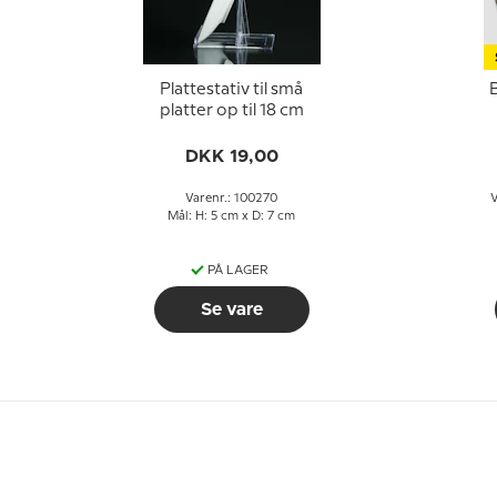
Plattestativ til små
B
platter op til 18 cm
DKK 19,00
Varenr.: 100270
V
Mål: H: 5 cm x D: 7 cm
PÅ LAGER
Se vare