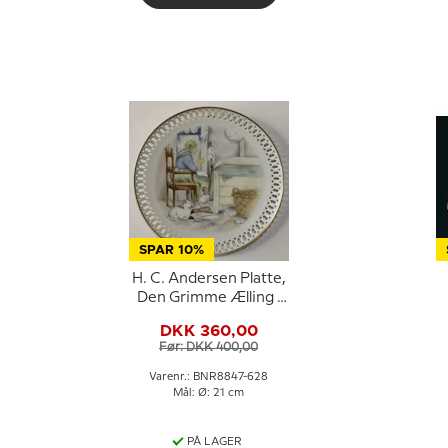
SPAR 10%
H. C. Andersen Platte,
Den Grimme Ælling ,
Bing & Grøndahl
g
DKK 360,00
Før: DKK 400,00
Varenr.: BNR8847-628
Mål: Ø: 21 cm
PÅ LAGER