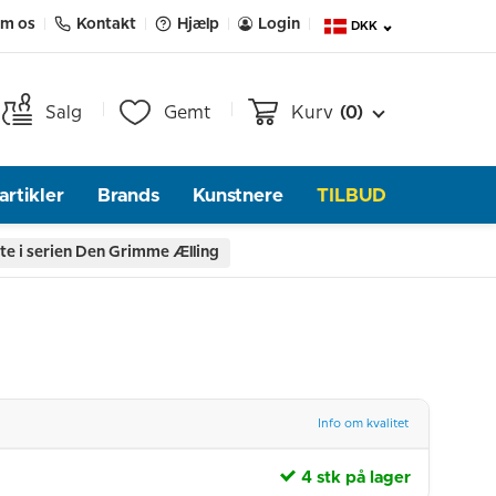
m os
Kontakt
Hjælp
Login
DKK
Salg
Gemt
Kurv
(0)
rtikler
Brands
Kunstnere
TILBUD
te i serien Den Grimme Ælling
Info om kvalitet
4 stk på lager