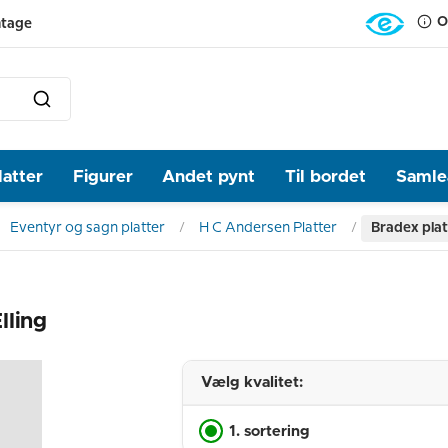
O
ntage
latter
Figurer
Andet pynt
Til bordet
Samlea
Eventyr og sagn platter
H C Andersen Platter
Bradex plat
lling
Vælg kvalitet:
1. sortering