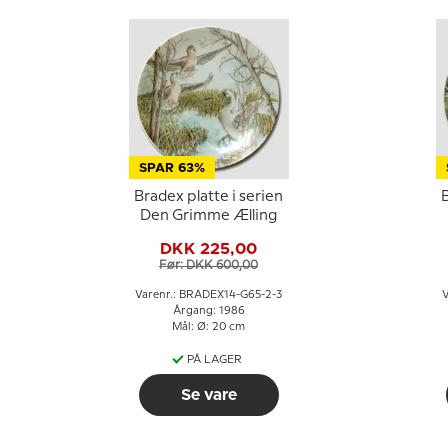
SPAR 63%
Bradex platte i serien
B
Den Grimme Ælling
DKK 225,00
Før: DKK 600,00
Varenr.: BRADEX14-G65-2-3
V
Årgang: 1986
Mål: Ø: 20 cm
PÅ LAGER
Se vare