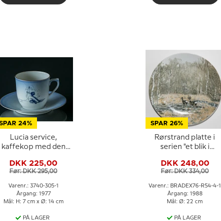
SPAR 24%
SPAR 26%
Lucia service,
Rørstrand platte i
kaffekop med den
serien "et blik i
rimme ælling, Bing &
naturen", Udsendt af
DKK 225,00
DKK 248,00
Grøndahl
Bradex
Før: DKK 295,00
Før: DKK 334,00
Varenr.: 3740-305-1
Varenr.: BRADEX76-R54-4-1
Årgang: 1977
Årgang: 1988
Mål: H: 7 cm x Ø: 14 cm
Mål: Ø: 22 cm
PÅ LAGER
PÅ LAGER