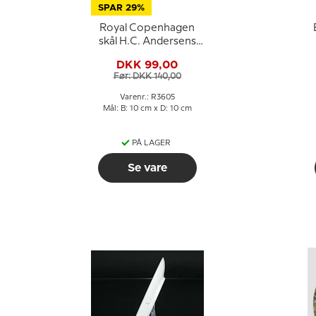
SPAR 29%
Royal Copenhagen
skål H.C. Andersens
Hus Odense nr. 3605
DKK 99,00
Før: DKK 140,00
Varenr.: R3605
Mål: B: 10 cm x D: 10 cm
PÅ LAGER
Se vare