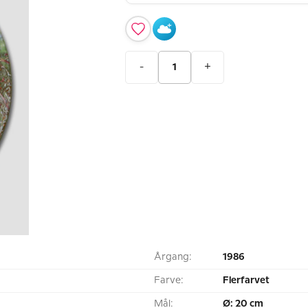
-
+
Årgang:
1986
Farve:
Flerfarvet
Mål:
Ø: 20 cm