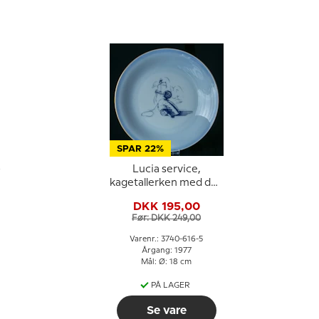
SPAR 22%
-
Lucia service,
kagetallerken med den
grimme ælling, Bing &
DKK 195,00
Grøndahl
Før: DKK 249,00
Varenr.: 3740-616-5
Årgang: 1977
Mål: Ø: 18 cm
PÅ LAGER
Se vare