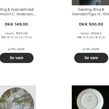
Bing & Grøndahl skål
Gæsling, Bing &
med H.C. Andersen
Grøndahl figur nr. 154
motiv nr. 555-455
DKK 149,00
DKK 500,00
Varenr.: B555-455
Varenr.: B1548-S
Mål: B: 12 cm x D: 12 cm
Mål: H: 5 cm x B: 9 cm
PÅ LAGER
PÅ LAGER
Se vare
Se vare