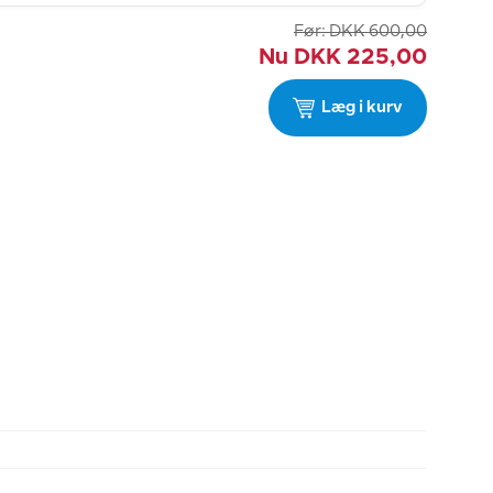
Før:
DKK
600,00
Nu
DKK
225,00
Læg i kurv