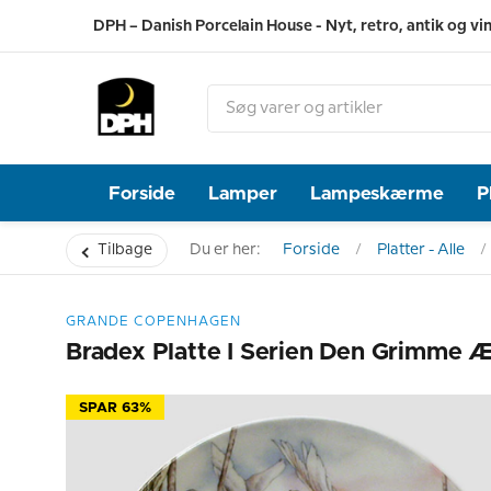
DPH – Danish Porcelain House - Nyt, retro, antik og vi
Forside
Lamper
Lampeskærme
P
Tilbage
Du er her:
Forside
Platter - Alle
GRANDE COPENHAGEN
Bradex Platte I Serien Den Grimme Æ
SPAR 63%