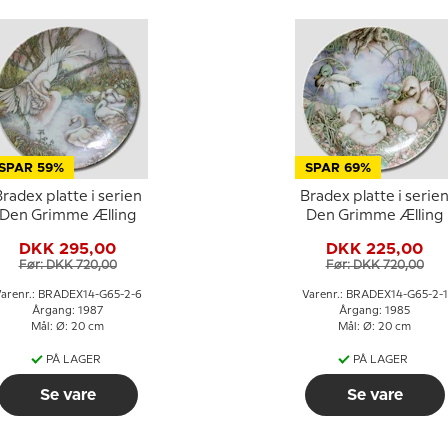
SPAR 59%
SPAR 69%
radex platte i serien
Bradex platte i serie
Den Grimme Ælling
Den Grimme Ælling
DKK 295,00
DKK 225,00
Før: DKK 720,00
Før: DKK 720,00
arenr.: BRADEX14-G65-2-6
Varenr.: BRADEX14-G65-2-1
Årgang: 1987
Årgang: 1985
Mål: Ø: 20 cm
Mål: Ø: 20 cm
PÅ LAGER
PÅ LAGER
Se vare
Se vare