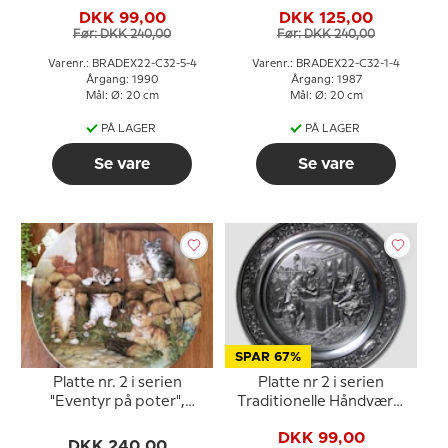
Seltmann
DKK 99,00
DKK 125,00
Før: DKK 240,00
Før: DKK 240,00
Varenr.: BRADEX22-C32-5-4
Varenr.: BRADEX22-C32-1-4
Årgang: 1990
Årgang: 1987
Mål: Ø: 20 cm
Mål: Ø: 20 cm
PÅ LAGER
PÅ LAGER
Se vare
Se vare
SPAR 67%
Platte nr. 2 i serien
Platte nr 2 i serien
"Eventyr på poter",
Traditionelle Håndværk,
Gymnastiktimen
Snedker, SKS
DKK 99,00
DKK 240,00