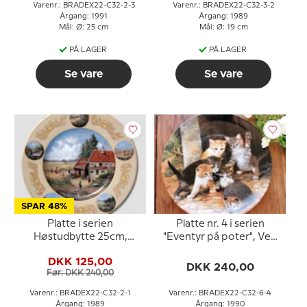
Varenr.: BRADEX22-C32-2-3
Varenr.: BRADEX22-C32-3-2
Årgang: 1991
Årgang: 1989
Mål: Ø: 25 cm
Mål: Ø: 19 cm
PÅ LAGER
PÅ LAGER
Se vare
Se vare
SPAR 48%
Platte i serien
Platte nr. 4 i serien
Høstudbytte 25cm,
"Eventyr på poter", Ven
Seltmann
eller fjende?
DKK 125,00
DKK 240,00
Før: DKK 240,00
Varenr.: BRADEX22-C32-2-1
Varenr.: BRADEX22-C32-6-4
Årgang: 1989
Årgang: 1990