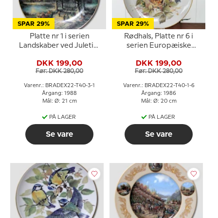
SPAR 29%
SPAR 29%
Platte nr 1 i serien
Rødhals, Platte nr 6 i
Landskaber ved Juletid,
serien Europæiske
Tirschenreuth
Sangfugle,
DKK 199,00
DKK 199,00
Tirschenreuth
Før: DKK 280,00
Før: DKK 280,00
Varenr.: BRADEX22-T40-3-1
Varenr.: BRADEX22-T40-1-6
Årgang: 1988
Årgang: 1986
Mål: Ø: 21 cm
Mål: Ø: 20 cm
PÅ LAGER
PÅ LAGER
Se vare
Se vare