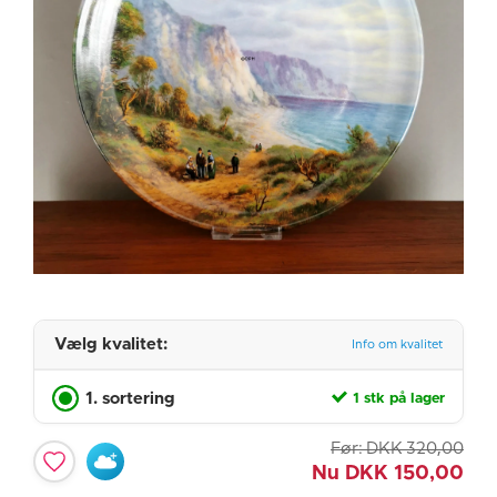
Vælg kvalitet:
Info om kvalitet
1. sortering
1 stk på lager
Før:
DKK
320,00
Nu
DKK
150,00