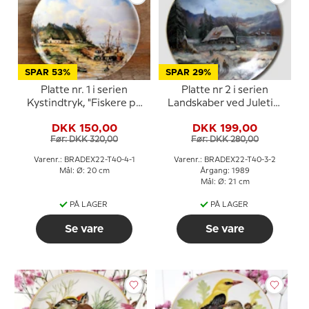
SPAR 53%
SPAR 29%
Platte nr. 1 i serien
Platte nr 2 i serien
Kystindtryk, "Fiskere på
Landskaber ved Juletid,
volden"
Tirschenreuth
DKK 150,00
DKK 199,00
Før: DKK 320,00
Før: DKK 280,00
Varenr.: BRADEX22-T40-4-1
Varenr.: BRADEX22-T40-3-2
Mål: Ø: 20 cm
Årgang: 1989
Mål: Ø: 21 cm
PÅ LAGER
PÅ LAGER
Se vare
Se vare