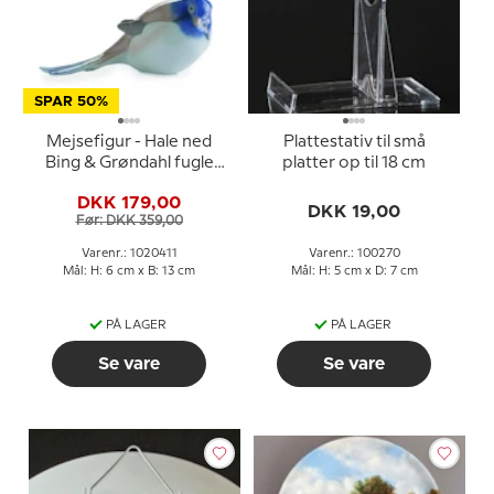
SPAR 50%
Mejsefigur - Hale ned
Plattestativ til små
Bing & Grøndahl fugle
platter op til 18 cm
figur nr. 1635 eller 411
DKK 179,00
DKK 19,00
Før: DKK 359,00
Varenr.: 1020411
Varenr.: 100270
Mål: H: 6 cm x B: 13 cm
Mål: H: 5 cm x D: 7 cm
PÅ LAGER
PÅ LAGER
Se vare
Se vare