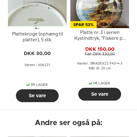
SPAR 53%
Platte nr. 3 i serien
Plattekroge (ophæng til
Kystindtryk, "Fiskere på
platter), 5 stk.
klitterne"
DKK 150,00
DKK 30,00
Før: DKK 320,00
Varenr.: BRADEX22-T40-4-3
Varenr.: 404221
Mål: Ø: 20 cm
PÅ LAGER
PÅ LAGER
Se vare
Se vare
Andre ser også på: