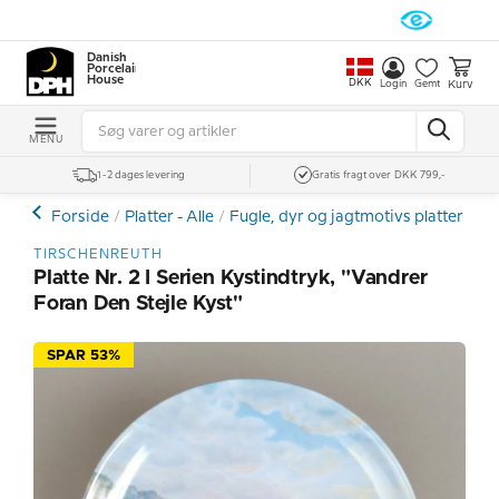
Danish
Porcelain
House
DKK
Kurv
Login
Gemt
MENU
1-2 dages levering
Gratis fragt over DKK 799,-
Forside
Platter - Alle
Fugle, dyr og jagtmotivs platter
Øv
TIRSCHENREUTH
Platte Nr. 2 I Serien Kystindtryk, "Vandrer
Foran Den Stejle Kyst"
SPAR 53%