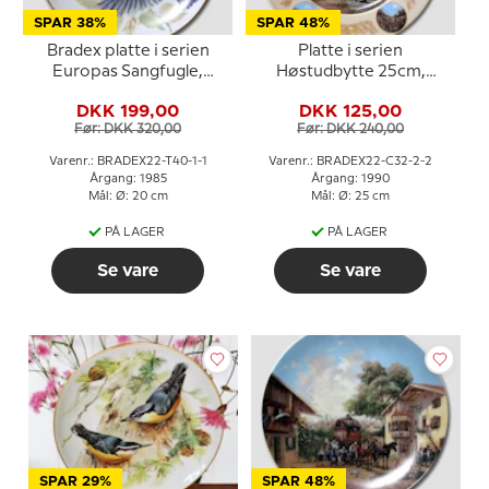
SPAR 38%
SPAR 48%
Bradex platte i serien
Platte i serien
Europas Sangfugle,
Høstudbytte 25cm,
Blåmejse
Seltmann
DKK 199,00
DKK 125,00
Før: DKK 320,00
Før: DKK 240,00
Varenr.: BRADEX22-T40-1-1
Varenr.: BRADEX22-C32-2-2
Årgang: 1985
Årgang: 1990
Mål: Ø: 20 cm
Mål: Ø: 25 cm
PÅ LAGER
PÅ LAGER
Se vare
Se vare
SPAR 29%
SPAR 48%