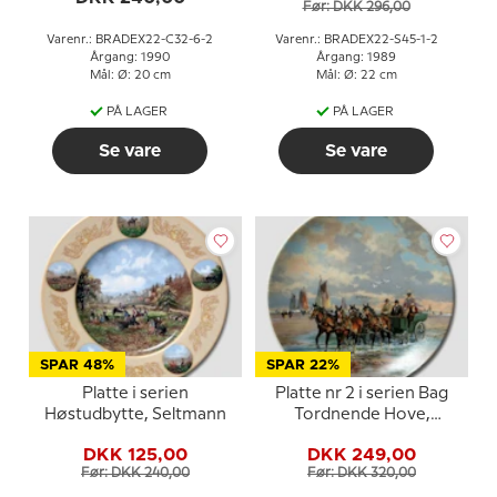
Før: DKK 296,00
Varenr.: BRADEX22-C32-6-2
Varenr.: BRADEX22-S45-1-2
Årgang: 1990
Årgang: 1989
Mål: Ø: 20 cm
Mål: Ø: 22 cm
PÅ LAGER
PÅ LAGER
Se vare
Se vare
SPAR 48%
SPAR 22%
Platte i serien
Platte nr 2 i serien Bag
Høstudbytte, Seltmann
Tordnende Hove,
Seltmann
DKK 125,00
DKK 249,00
Før: DKK 240,00
Før: DKK 320,00