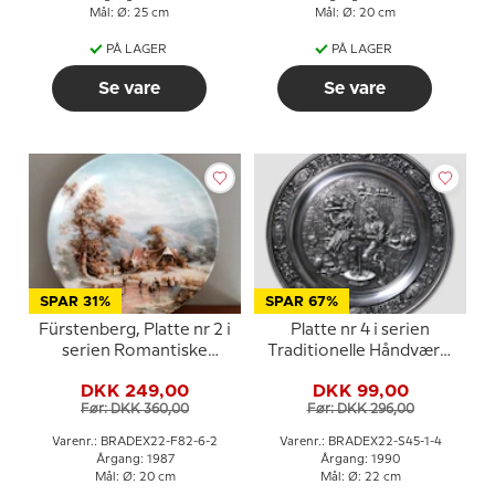
Mål: Ø: 25 cm
Mål: Ø: 20 cm
PÅ LAGER
PÅ LAGER
Se vare
Se vare
SPAR 31%
SPAR 67%
Fürstenberg, Platte nr 2 i
Platte nr 4 i serien
serien Romantiske
Traditionelle Håndværk,
Vinterbilleder
Pottemager, SKS
DKK 249,00
DKK 99,00
Før: DKK 360,00
Før: DKK 296,00
Varenr.: BRADEX22-F82-6-2
Varenr.: BRADEX22-S45-1-4
Årgang: 1987
Årgang: 1990
Mål: Ø: 20 cm
Mål: Ø: 22 cm