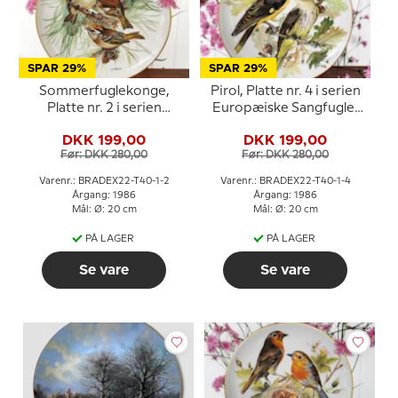
SPAR 29%
SPAR 29%
Sommerfuglekonge,
Pirol, Platte nr. 4 i serien
Platte nr. 2 i serien
Europæiske Sangfugle,
Europæiske Sangfugle,
Tirschenreuth
DKK 199,00
DKK 199,00
Tirschenreuth
Før: DKK 280,00
Før: DKK 280,00
Varenr.: BRADEX22-T40-1-2
Varenr.: BRADEX22-T40-1-4
Årgang: 1986
Årgang: 1986
Mål: Ø: 20 cm
Mål: Ø: 20 cm
PÅ LAGER
PÅ LAGER
Se vare
Se vare