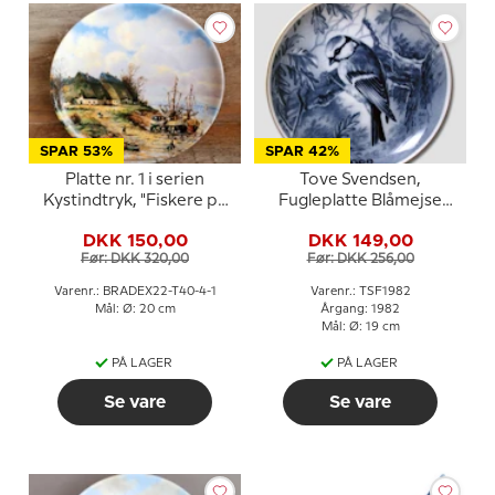
SPAR 53%
SPAR 42%
Platte nr. 1 i serien
Tove Svendsen,
Kystindtryk, "Fiskere på
Fugleplatte Blåmejse
volden"
1982
DKK 150,00
DKK 149,00
Før: DKK 320,00
Før: DKK 256,00
Varenr.: BRADEX22-T40-4-1
Varenr.: TSF1982
Mål: Ø: 20 cm
Årgang: 1982
Mål: Ø: 19 cm
PÅ LAGER
PÅ LAGER
Se vare
Se vare