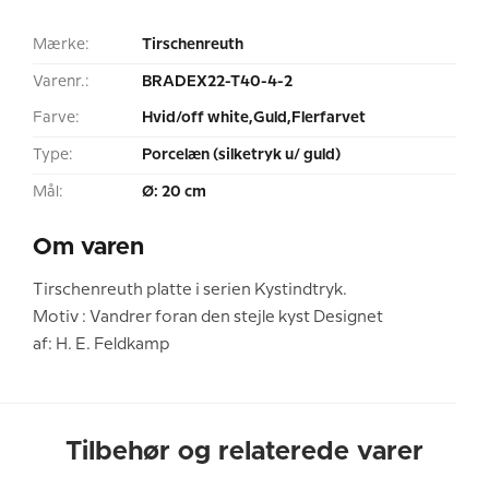
Mærke:
Tirschenreuth
Varenr.:
BRADEX22-T40-4-2
Farve:
Hvid/off white,Guld,Flerfarvet
Type:
Porcelæn (silketryk u/ guld)
Mål:
Ø: 20 cm
Om varen
Tirschenreuth platte i serien Kystindtryk.
Motiv : Vandrer foran den stejle kyst Designet
af: H. E. Feldkamp
Tilbehør og relaterede varer