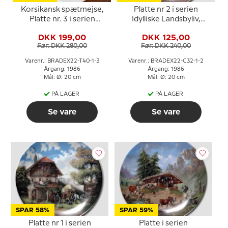
Korsikansk spætmejse,
Platte nr 2 i serien
Platte nr. 3 i serien
Idylliske Landsbyliv,
Europæiske Sangfugle,
Seltmann
DKK 199,00
DKK 125,00
Tirschenreuth
Før: DKK 280,00
Før: DKK 240,00
Varenr.: BRADEX22-T40-1-3
Varenr.: BRADEX22-C32-1-2
Årgang: 1986
Årgang: 1986
Mål: Ø: 20 cm
Mål: Ø: 20 cm
PÅ LAGER
PÅ LAGER
Se vare
Se vare
SPAR 58%
SPAR 59%
Platte nr 1 i serien
Platte i serien