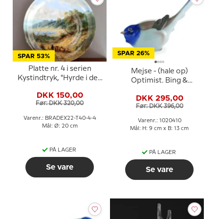
SPAR 26%
SPAR 53%
Platte nr. 4 i serien
Mejse - (hale op)
Kystindtryk, "Hyrde i den
Optimist. Bing &
stille bugt"
Grøndahl fugle figur nr.
DKK 150,00
DKK 295,00
1633 eller 410
Før: DKK 320,00
Før: DKK 396,00
Varenr.: BRADEX22-T40-4-4
Varenr.: 1020410
Mål: Ø: 20 cm
Mål: H: 9 cm x B: 13 cm
PÅ LAGER
PÅ LAGER
Se vare
Se vare