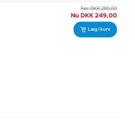
Før:
DKK
280,00
Nu
DKK
249,00
Læg i kurv