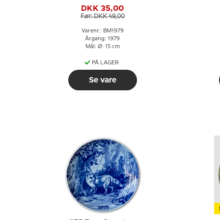
Ræv med unger
DKK 35,00
Før: DKK 49,00
Varenr.: BM1979
Årgang: 1979
Mål: Ø: 15 cm
PÅ LAGER
Se vare