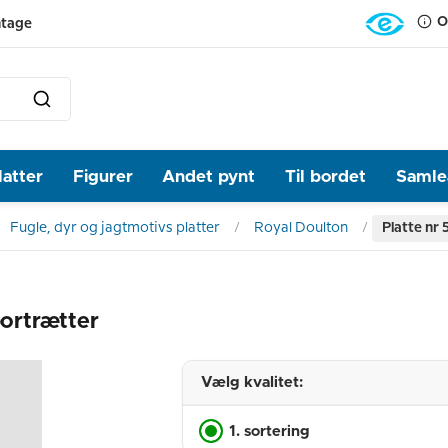
O
ntage
latter
Figurer
Andet pynt
Til bordet
Samlea
Fugle, dyr og jagtmotivs platter
Royal Doulton
Platte nr 
portrætter
Vælg kvalitet:
1. sortering