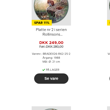
SPAR 11%
Platte nr 2 i serien
Rollinsons
Naturportrætter
DKK 249,00
Før: DKK 280,00
Varenr.: BRADEX26-R62-25-2
V
Årgang: 1988
Mål: Ø: 21 cm
PÅ LAGER
Se vare