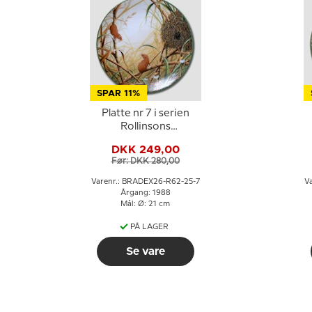
SPAR 11%
Platte nr 7 i serien
Rollinsons
Naturportrætter
DKK 249,00
Før: DKK 280,00
Varenr.: BRADEX26-R62-25-7
V
Årgang: 1988
Mål: Ø: 21 cm
PÅ LAGER
Se vare