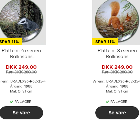
SPAR 11%
SPAR 11%
Platte nr 4 i serien
Platte nr 8 i serien
Rollinsons
Rollinsons
Naturportrætter
Naturportrætter
DKK 249,00
DKK 249,00
Før: DKK 280,00
Før: DKK 280,00
arenr.: BRADEX26-R62-25-4
Varenr.: BRADEX26-R62-25-
Årgang: 1988
Årgang: 1988
Mål: Ø: 21 cm
Mål: Ø: 21 cm
PÅ LAGER
PÅ LAGER
Se vare
Se vare