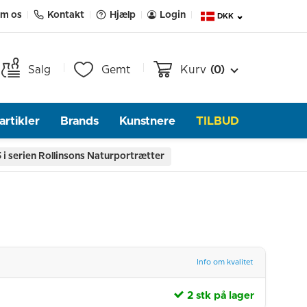
m os
Kontakt
Hjælp
Login
DKK
Salg
Gemt
Kurv
(0)
rtikler
Brands
Kunstnere
TILBUD
5 i serien Rollinsons Naturportrætter
Info om kvalitet
2 stk på lager