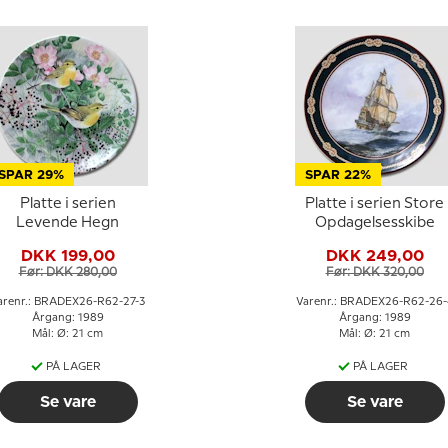
SPAR 29%
SPAR 22%
Platte i serien
Platte i serien Store
Levende Hegn
Opdagelsesskibe
DKK 199,00
DKK 249,00
Før: DKK 280,00
Før: DKK 320,00
arenr.: BRADEX26-R62-27-3
Varenr.: BRADEX26-R62-26-
Årgang: 1989
Årgang: 1989
Mål: Ø: 21 cm
Mål: Ø: 21 cm
PÅ LAGER
PÅ LAGER
Se vare
Se vare