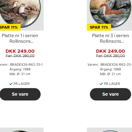
SPAR 11%
SPAR 11%
Platte nr 1 i serien
Platte nr 3 i serien
Rollinsons
Rollinsons
Naturportrætter
Naturportrætter
DKK 249,00
DKK 249,00
Før: DKK 280,00
Før: DKK 280,00
arenr.: BRADEX26-R62-25-1
Varenr.: BRADEX26-R62-25-
Årgang: 1988
Årgang: 1988
Mål: Ø: 21 cm
Mål: Ø: 21 cm
PÅ LAGER
PÅ LAGER
Se vare
Se vare