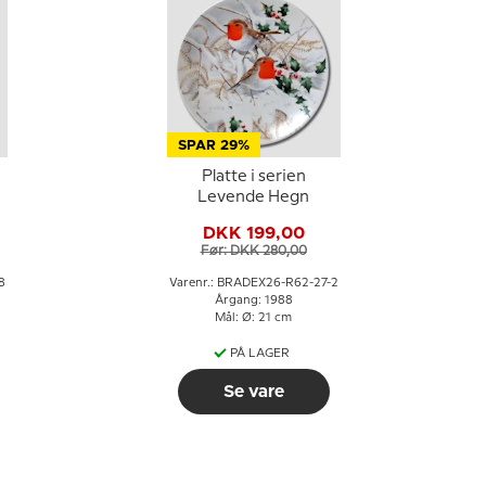
SPAR 29%
Platte i serien
Levende Hegn
DKK 199,00
Før: DKK 280,00
8
Varenr.: BRADEX26-R62-27-2
Årgang: 1988
Mål: Ø: 21 cm
PÅ LAGER
Se vare