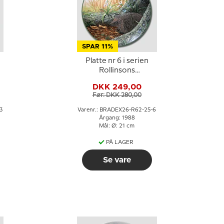
SPAR 11%
Platte nr 6 i serien
Rollinsons
Naturportrætter
DKK 249,00
Før: DKK 280,00
3
Varenr.: BRADEX26-R62-25-6
Årgang: 1988
Mål: Ø: 21 cm
PÅ LAGER
Se vare