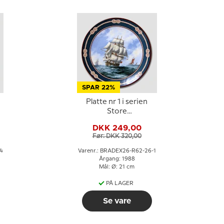
SPAR 22%
Platte nr 1 i serien
Store
Opdagelsesskibe
DKK 249,00
Før: DKK 320,00
4
Varenr.: BRADEX26-R62-26-1
Årgang: 1988
Mål: Ø: 21 cm
PÅ LAGER
Se vare