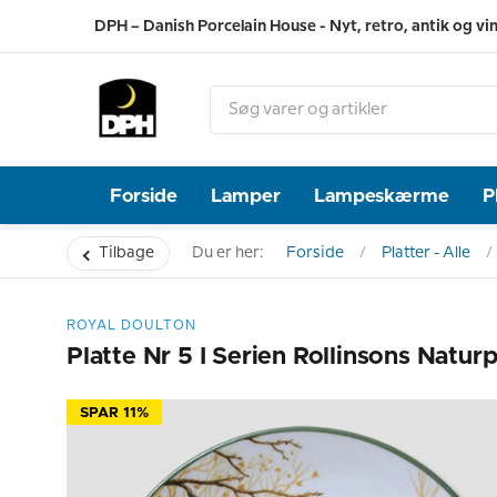
DPH – Danish Porcelain House - Nyt, retro, antik og vi
Forside
Lamper
Lampeskærme
P
Tilbage
Du er her:
Forside
Platter - Alle
ROYAL DOULTON
Platte Nr 5 I Serien Rollinsons Natur
SPAR 11%