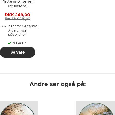
Platte nr 6 i serien
Rollinsons
Naturportrætter
DKK 249,00
Før: DKK 280,00
arenr.: BRADEX26-R62-25-6
Årgang: 1988
Mål: Ø: 21 cm
PÅ LAGER
Se vare
Andre ser også på: