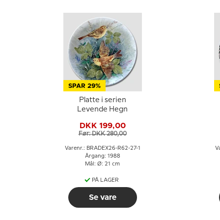
SPAR 29%
Platte i serien
Levende Hegn
DKK 199,00
Før: DKK 280,00
Varenr.: BRADEX26-R62-27-1
V
Årgang: 1988
Mål: Ø: 21 cm
PÅ LAGER
Se vare