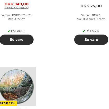
DKK 349,00
DKK 25,00
Før: DKK 440,00
Varenr.: BNR11026-625
Varenr.: 100275
Mål: Ø: 22 cm
Mål: H: 8 cm x D: 9 cm
PÅ LAGER
PÅ LAGER
Se vare
Se vare
SPAR 11%