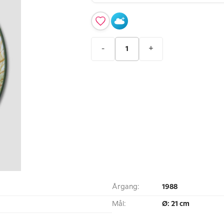
-
+
Årgang:
1988
Mål:
Ø: 21 cm