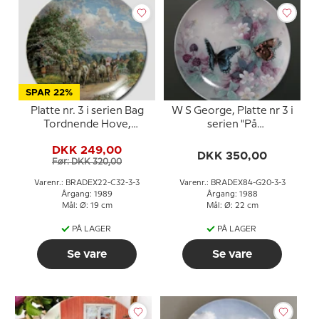
SPAR 22%
Platte nr. 3 i serien Bag
W S George, Platte nr 3 i
Tordnende Hove,
serien "På
Seltmann
Dagsommerfugle
DKK 249,00
Vinger"
DKK 350,00
Før: DKK 320,00
Varenr.: BRADEX22-C32-3-3
Varenr.: BRADEX84-G20-3-3
Årgang: 1989
Årgang: 1988
Mål: Ø: 19 cm
Mål: Ø: 22 cm
PÅ LAGER
PÅ LAGER
Se vare
Se vare