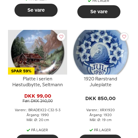
PÅ LAGER
Se vare
Se vare
SPAR 59%
Platte i serien
1920 Rørstrand
Høstudbytte, Seltmann
Juleplatte
DKK 99,00
DKK 850,00
Før: DKK 240,00
Varenr.: BRADEX22-C32-5-3
Varenr.: XRX1920
Årgang: 1990
Årgang: 1920
Mål: Ø: 20 cm
Mål: Ø: 19 cm
PÅ LAGER
PÅ LAGER