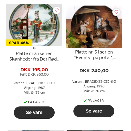
SPAR 46%
Platte nr. 3 i serien
Platte nr 3 i serien
"Eventyr på poter",
Skønheder fra Det Røde
Uheldet
Palads
DKK 195,00
DKK 240,00
Før: DKK 360,00
Varenr.: BRADEX22-C32-6-3
Varenr.: BRADEX10-150-1-3
Årgang: 1990
Årgang: 1987
Mål: Ø: 20 cm
Mål: Ø: 22 cm
PÅ LAGER
PÅ LAGER
Se vare
Se vare