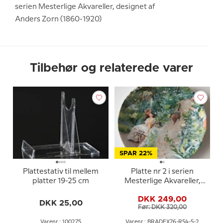
serien Mesterlige Akvareller, designet af
Anders Zorn (1860-1920)
Tilbehør og relaterede varer
SPAR 22%
Plattestativ til mellem
Platte nr 2 i serien
platter 19-25 cm
Mesterlige Akvareller,
Rørstrand
DKK 249,00
DKK 25,00
Før: DKK 320,00
Varenr.: 100275
Varenr.: BRADEX76-R54-5-2