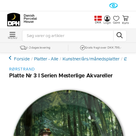
Danish
Porcelain
House
DKK
Kurv
Login
Gemt
MENU
1-2 dages levering
Gratis fragt over DKK 799,-
Forside
Platter - Alle
Kunstner/års/månedsplatter
Øvrige
RØRSTRAND
Platte Nr 3 I Serien Mesterlige Akvareller