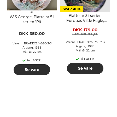
SPAR 40%
Platte nr 3 i serien
W S George, Platte nr 5 i
Europas Vilde Fugle,
serien "På
Royal Grafton
Dagsommerfugle
DKK 179,00
Vinger"
DKK 350,00
Før: DKK 300,00
Varenr.: BRADEX26-R65-2-3
Varenr.: BRADEX84-G20-3-5
Årgang: 1988
Årgang: 1988
Mål: Ø: 22 cm
Mål: Ø: 22 cm
PÅ LAGER
PÅ LAGER
Se vare
Se vare