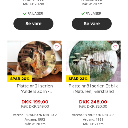
Mål: Ø: 20 cm
Mål: Ø: 20 cm
PÅ LAGER
PÅ LAGER
Se vare
Se vare
SPAR 20%
SPAR 23%
Platte nr 2 i serien
Platte nr 8 i serien Et blik
"Anders Zorn -
i Naturen, Rørstrand
Folkelivsskildreren",
DKK 199,00
DKK 248,00
Vattna Hästen
Før: DKK 249,00
Før: DKK 320,00
Varenr.: BRADEX76-R54-10-2
Varenr.: BRADEX76-R54-4-8
Årgang: 1992
Årgang: 1989
Mål: Ø: 20 cm
Mål: Ø: 21 cm