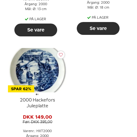
Årgang: 2000
Årgang: 2000
Mål: Ø: 18 cm
Mål: Ø: 13 cm
PÅ LAGER
PÅ LAGER
Se vare
Se vare
SPAR 62%
2000 Hackefors
Juleplatte
DKK 149,00
Før: DKK 395,00
Varenr.: HXT2000
Årgang: 2000