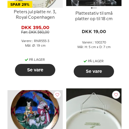
SPAR 29%
Peters jul platte nr. 3,
Plattestativ til små
Royal Copenhagen
platter op til 18 cm
DKK 395,00
DKK 19,00
Før: DKK 560,00
Varenr.: RNR555-3
Varenr.: 100270
Mål: Ø: 19 cm
Mål: H: 5 cm x D: 7 cm
PÅ LAGER
PÅ LAGER
Se vare
Se vare