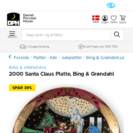
Danish
Porcelain
House
DKK
Kurv
Login
Gemt
MENU
1-2 dages levering
Gratis fragt over DKK 799,-
Forside
Platter - Alle
Juleplatter
Bing & Grøndahl julepla
BING & GRØNDAHL
2000 Santa Claus Platte, Bing & Grøndahl
SPAR 39%