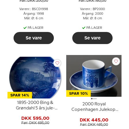
Før: DKK 200,00
Før: DKK 160,00
Varenr.: BSCD1998
Varenr.: BP2000
Årgang: 1998
Årgang: 2000
Mål: Ø: 6 cm
Mål: Ø: 8 cm
PÅ LAGER
PÅ LAGER
Se vare
Se vare
SPAR 10%
SPAR 14%
1895-2000 Bing &
2000 Royal
Grøndahl 5 års jule-
Copenhagen Julekop,
jubilæumsplatte
Juletræet pyntes
DKK 595,00
DKK 445,00
Før: DKK 695,00
Før: DKK 495,00