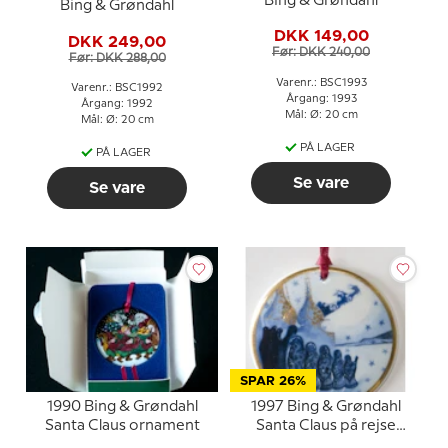
Bing & Grøndahl
Bing & Grøndahl
DKK 149,00
DKK 249,00
Før: DKK 240,00
Før: DKK 288,00
Varenr.: BSC1993
Varenr.: BSC1992
Årgang: 1993
Årgang: 1992
Mål: Ø: 20 cm
Mål: Ø: 20 cm
PÅ LAGER
PÅ LAGER
Se vare
Se vare
SPAR 26%
1990 Bing & Grøndahl
1997 Bing & Grøndahl
Santa Claus ornament
Santa Claus på rejse
ornament