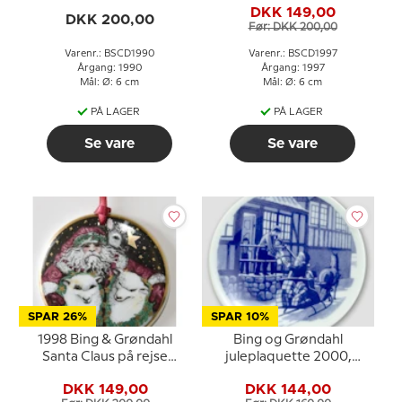
DKK 149,00
DKK 200,00
Før: DKK 200,00
Varenr.: BSCD1990
Varenr.: BSCD1997
Årgang: 1990
Årgang: 1997
Mål: Ø: 6 cm
Mål: Ø: 6 cm
PÅ LAGER
PÅ LAGER
Se vare
Se vare
SPAR 26%
SPAR 10%
1998 Bing & Grøndahl
Bing og Grøndahl
Santa Claus på rejse
juleplaquette 2000,
ornament
Julemanden i hans kane
DKK 149,00
DKK 144,00