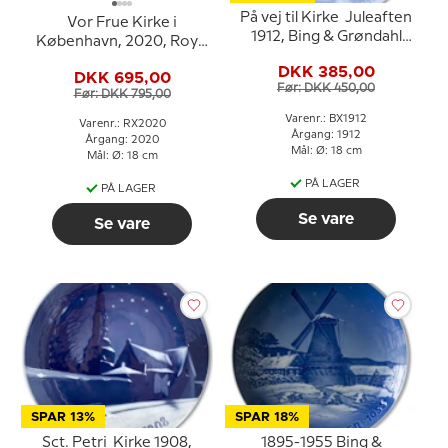
På vej til Kirke Juleaften
Vor Frue Kirke i
1912, Bing & Grøndahl
København, 2020, Royal
Juleplatte
Copenhagen Juleplatte
DKK 385,00
DKK 695,00
Før: DKK 450,00
Før: DKK 795,00
Varenr.: BX1912
Varenr.: RX2020
Årgang: 1912
Årgang: 2020
Mål: Ø: 18 cm
Mål: Ø: 18 cm
PÅ LAGER
PÅ LAGER
Se vare
Se vare
SPAR 13%
SPAR 18%
Sct. Petri Kirke 1908,
1895-1955 Bing &