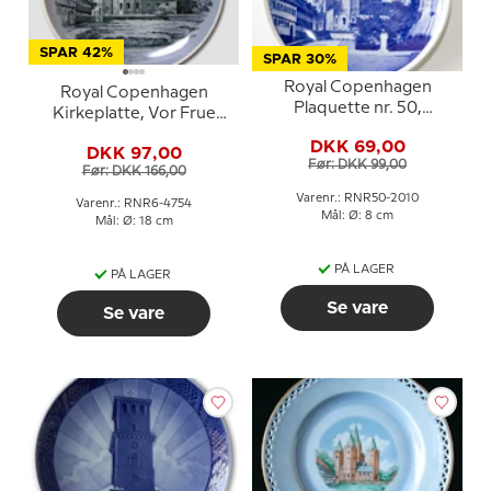
SPAR 42%
SPAR 30%
Royal Copenhagen
Royal Copenhagen
Plaquette nr. 50,
Kirkeplatte, Vor Frue
Kalundborg Kirke
Kirke, Kalundborg
DKK 69,00
DKK 97,00
Før: DKK 99,00
Før: DKK 166,00
Varenr.: RNR50-2010
Varenr.: RNR6-4754
Mål: Ø: 8 cm
Mål: Ø: 18 cm
PÅ LAGER
PÅ LAGER
Se vare
Se vare