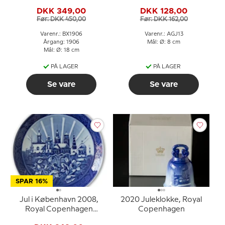
Juleplatte
plaquette, Glædelig Jul
DKK 349,00
DKK 128,00
Før: DKK 450,00
Før: DKK 162,00
Varenr.: BX1906
Varenr.: AGJ13
Årgang: 1906
Mål: Ø: 8 cm
Mål: Ø: 18 cm
PÅ LAGER
PÅ LAGER
Se vare
Se vare
SPAR 16%
Jul i København 2008,
2020 Juleklokke, Royal
Royal Copenhagen
Copenhagen
Juleplatte