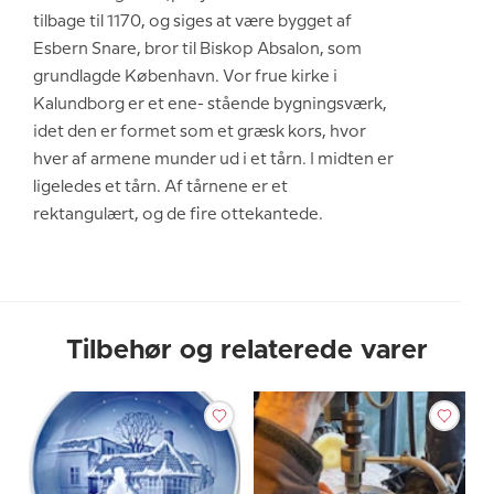
tilbage til 1170, og siges at være bygget af
Esbern Snare, bror til Biskop Absalon, som
grundlagde København. Vor frue kirke i
Kalundborg er et ene- stående bygningsværk,
idet den er formet som et græsk kors, hvor
hver af armene munder ud i et tårn. I midten er
ligeledes et tårn. Af tårnene er et
rektangulært, og de fire ottekantede.
Tilbehør og relaterede varer