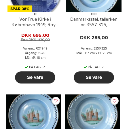
SPAR 38%
Vor Frue Kirke i
Danmarksstel, tallerken
København 1949, Royal
nr. 3557-325,
Copenhagen Juleplatte
Kalundborg Kirke
DKK 695,00
DKK 285,00
Før: DKK 1120,00
Varenr.: RX1949
Varenr.: 3557-325
Årgang: 1949
Mål: H: 3 cm x Ø: 25 cm
Mål: Ø: 18 cm
PÅ LAGER
PÅ LAGER
Se vare
Se vare