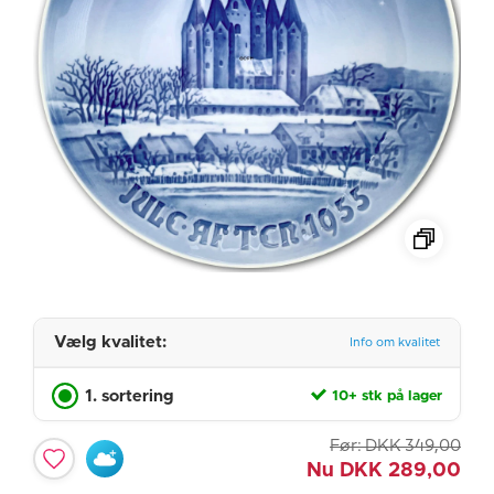
Vælg kvalitet:
Info om kvalitet
1. sortering
10+ stk på lager
Før:
DKK
349,00
Nu
DKK
289,00