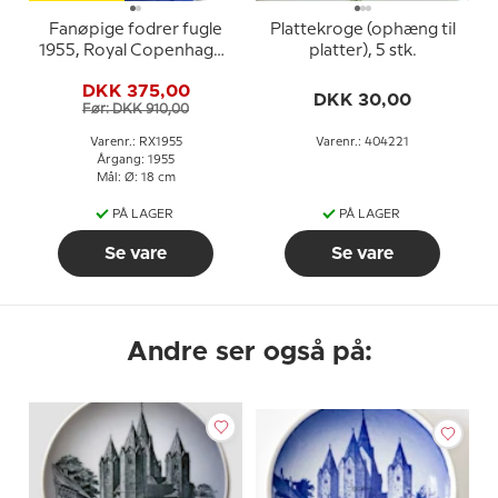
Fanøpige fodrer fugle
Plattekroge (ophæng til
1955, Royal Copenhagen
platter), 5 stk.
Juleplatte
DKK 375,00
DKK 30,00
Før: DKK 910,00
Varenr.: RX1955
Varenr.: 404221
Årgang: 1955
Mål: Ø: 18 cm
PÅ LAGER
PÅ LAGER
Se vare
Se vare
Andre ser også på: