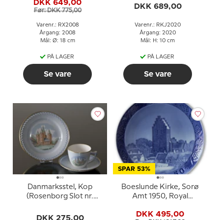
DKK 649,00
DKK 689,00
Før: DKK 775,00
Varenr.: RX2008
Varenr.: RKJ2020
Årgang: 2008
Årgang: 2020
Mål: Ø: 18 cm
Mål: H: 10 cm
PÅ LAGER
PÅ LAGER
Se vare
Se vare
SPAR 53%
Danmarksstel, Kop
Boeslunde Kirke, Sorø
(Rosenborg Slot nr.
Amt 1950, Royal
3545) og tallerken
Copenhagen Juleplatte
DKK 495,00
(Kalundborg Domkirke
DKK 275,00