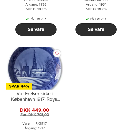
Varenr.: BX1926
Varenr.: BX1934
Årgang: 1926
Årgang: 1934
Mål: Ø: 18 cm
Mål: Ø: 18 cm
PÅ LAGER
PÅ LAGER
Se vare
Se vare
SPAR 44%
Vor Frelser kirke i
København 1917, Royal
Copenhagen Juleplatte
DKK 449,00
Før: DKK 795,00
Varenr.: RX1917
Årgang: 1917