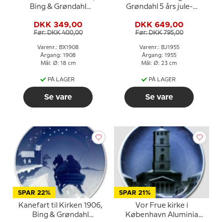
Bing & Grøndahl
Grøndahl 5 års jule-
Juleplatte
jubilæumsplatte
DKK 349,00
DKK 649,00
Før: DKK 400,00
Før: DKK 795,00
Varenr.: BX1908
Varenr.: BJ1955
Årgang: 1908
Årgang: 1955
Mål: Ø: 18 cm
Mål: Ø: 23 cm
PÅ LAGER
PÅ LAGER
Se vare
Se vare
SPAR 22%
SPAR 21%
Kanefart til Kirken 1906,
Vor Frue kirke i
Bing & Grøndahl
København Aluminia