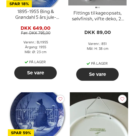
SPAR 18%
1895-1955 Bing &
Fittings til kageopsats,
Grøndahl 5 års jule-
sølvfinish, vifte deko, 2-
jubilæumsplatte
3 lag
DKK 649,00
DKK 89,00
Før: DKK 795,00
Varenr.: BJ1955
Varenr.: 851
Årgang: 1955
Mål: H: 38 cm
Mål: Ø: 23 cm
PÅ LAGER
PÅ LAGER
Se vare
Se vare
SPAR 59%