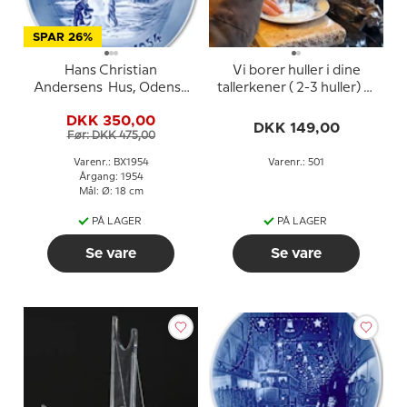
SPAR 26%
Hans Christian
Vi borer huller i dine
Andersens Hus, Odense
tallerkener ( 2-3 huller) til
1954, Bing & Grøndahl
din egen opsats
DKK 350,00
Juleplatte
DKK 149,00
Før: DKK 475,00
Varenr.: BX1954
Varenr.: 501
Årgang: 1954
Mål: Ø: 18 cm
PÅ LAGER
PÅ LAGER
Se vare
Se vare