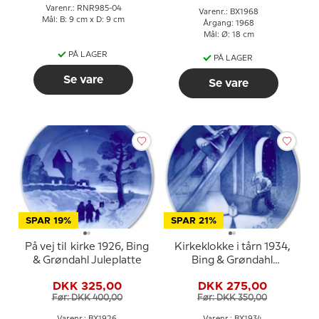
Varenr.: RNR985-04
Varenr.: BX1968
Mål: B: 9 cm x D: 9 cm
Årgang: 1968
Mål: Ø: 18 cm
PÅ LAGER
PÅ LAGER
Se vare
Se vare
SPAR 19%
SPAR 21%
På vej til kirke 1926, Bing
Kirkeklokke i tårn 1934,
& Grøndahl Juleplatte
Bing & Grøndahl
Juleplatte
DKK 325,00
DKK 275,00
Før: DKK 400,00
Før: DKK 350,00