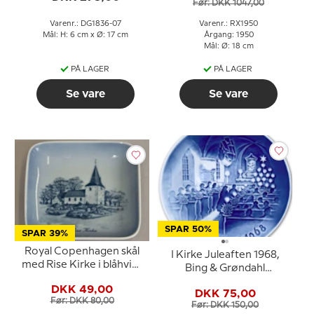
Før: DKK 1047,00
nr. 3557), Bing &
Grøndahl
Varenr.: DG1836-07
Varenr.: RX1950
Mål: H: 6 cm x Ø: 17 cm
Årgang: 1950
Mål: Ø: 18 cm
PÅ LAGER
PÅ LAGER
Se vare
Se vare
SPAR 50%
SPAR 39%
Royal Copenhagen skål
I Kirke Juleaften 1968,
med Rise Kirke i blåhvidt
Bing & Grøndahl
porcelæn
Juleplatte
DKK 49,00
DKK 75,00
Før: DKK 80,00
Før: DKK 150,00