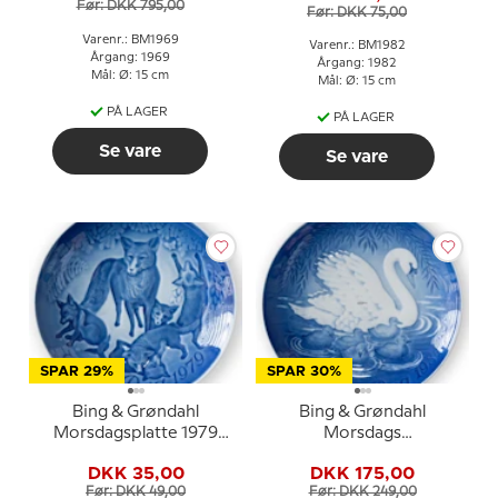
Før: DKK 795,00
Før: DKK 75,00
Varenr.: BM1969
Varenr.: BM1982
Årgang: 1969
Årgang: 1982
Mål: Ø: 15 cm
Mål: Ø: 15 cm
PÅ LAGER
PÅ LAGER
Se vare
Se vare
SPAR 29%
SPAR 30%
Bing & Grøndahl
Bing & Grøndahl
Morsdagsplatte 1979
Morsdags
Ræv med unger
Jubilæumsplatte 1984
DKK 35,00
DKK 175,00
Svane 23 cm
Før: DKK 49,00
Før: DKK 249,00