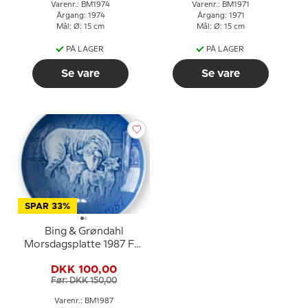
Varenr.: BM1974
Varenr.: BM1971
Årgang: 1974
Årgang: 1971
Mål: Ø: 15 cm
Mål: Ø: 15 cm
PÅ LAGER
PÅ LAGER
Se vare
Se vare
SPAR 33%
Bing & Grøndahl
Morsdagsplatte 1987 Får
med lam
DKK 100,00
Før: DKK 150,00
Varenr.: BM1987