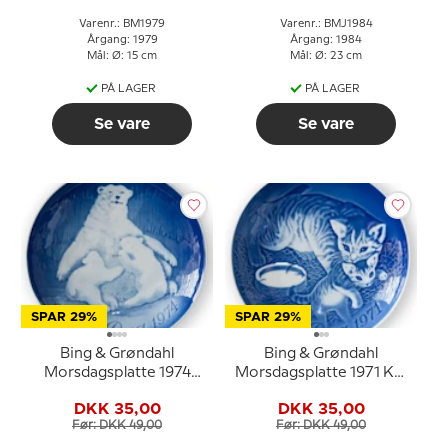
Varenr.: BM1979
Varenr.: BMJ1984
Årgang: 1979
Årgang: 1984
Mål: Ø: 15 cm
Mål: Ø: 23 cm
PÅ LAGER
PÅ LAGER
Se vare
Se vare
SPAR 29%
SPAR 29%
Bing & Grøndahl
Bing & Grøndahl
Morsdagsplatte 1974
Morsdagsplatte 1971 Kat
Isbjørn med unger
med killinger
DKK 35,00
DKK 35,00
Før: DKK 49,00
Før: DKK 49,00