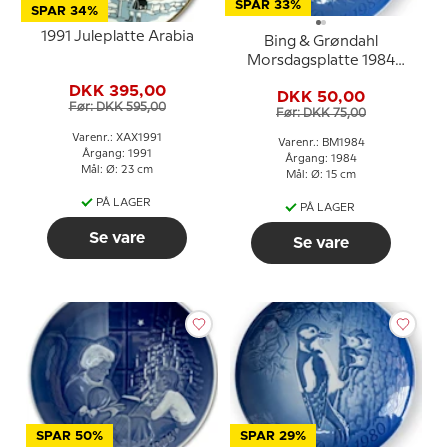
SPAR 33%
SPAR 34%
1991 Juleplatte Arabia
Bing & Grøndahl
Morsdagsplatte 1984
Stork med unger
DKK 395,00
DKK 50,00
Før: DKK 595,00
Før: DKK 75,00
Varenr.: XAX1991
Varenr.: BM1984
Årgang: 1991
Årgang: 1984
Mål: Ø: 23 cm
Mål: Ø: 15 cm
PÅ LAGER
PÅ LAGER
Se vare
Se vare
SPAR 50%
SPAR 29%