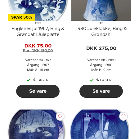
SPAR 50%
Fuglenes jul 1967, Bing &
1980 Juleklokke, Bing &
Grøndahl Juleplatte
Grøndahl
DKK 75,00
DKK 275,00
Før: DKK 150,00
Varenr.: BX1967
Varenr.: BKJ1980
Årgang: 1967
Årgang: 1980
Mål: Ø: 18 cm
Mål: H: 9 cm
PÅ LAGER
PÅ LAGER
Se vare
Se vare