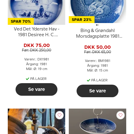
SPAR 23%
SPAR 70%
Ved Det Yderste Hav -
Bing & Grøndahl
1981 Desiree H. C.
Morsdagsplatte 1981
Andersen Juleplatte
Hare med killinger
DKK 75,00
DKK 50,00
Før: DKK 250,00
Før: DKK 65,00
Varenr.: DX1981
Varenr.: BM1981
Årgang: 1981
Årgang: 1981
Mål: Ø: 19 cm
Mål: Ø: 15 cm
PÅ LAGER
PÅ LAGER
Se vare
Se vare