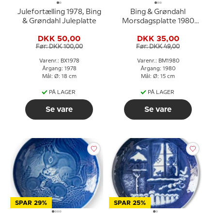
Julefortælling 1978, Bing
Bing & Grøndahl
& Grøndahl Juleplatte
Morsdagsplatte 1980
Flagspætte med unger
DKK 50,00
DKK 35,00
Før: DKK 100,00
Før: DKK 49,00
Varenr.: BX1978
Varenr.: BM1980
Årgang: 1978
Årgang: 1980
Mål: Ø: 18 cm
Mål: Ø: 15 cm
PÅ LAGER
PÅ LAGER
Se vare
Se vare
SPAR 29%
SPAR 25%