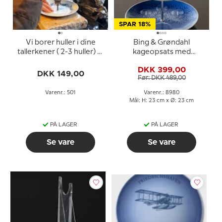
SPAR 18%
Vi borer huller i dine
Bing & Grøndahl
tallerkener ( 2-3 huller) til
kageopsats med
din egen opsats
juleplatter og fittings
DKK 399,00
DKK 149,00
Før: DKK 489,00
Varenr.: 501
Varenr.: 8980
Mål: H: 23 cm x Ø: 23 cm
PÅ LAGER
PÅ LAGER
Se vare
Se vare