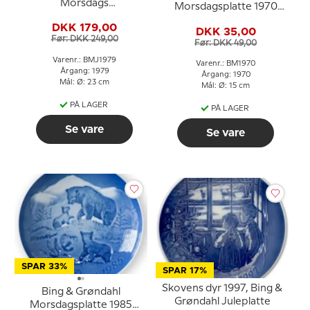
Morsdags
Morsdagsplatte 1970
Jubilæumsplatte 1979 23
Spurv med unger
DKK 179,00
cm
DKK 35,00
Før: DKK 249,00
Før: DKK 49,00
Varenr.: BMJ1979
Varenr.: BM1970
Årgang: 1979
Årgang: 1970
Mål: Ø: 23 cm
Mål: Ø: 15 cm
PÅ LAGER
PÅ LAGER
Se vare
Se vare
SPAR 33%
SPAR 17%
Skovens dyr 1997, Bing &
Bing & Grøndahl
Grøndahl Juleplatte
Morsdagsplatte 1985