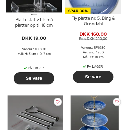
SPAR 30%
Fly platte nr. 5, Bing &
Plattestativ til små
Grøndahl
platter op til 18 cm
DKK 168,00
DKK 19,00
Før: DKK 240,00
Varenr.: BF1980
Varenr.: 100270
Årgang: 1980
Mål: H: 5 cm x D: 7 cm
Mål: Ø: 18 cm
PÅ LAGER
PÅ LAGER
Se vare
Se vare