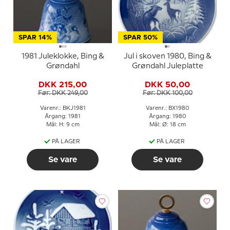
SPAR 14%
SPAR 50%
1981 Juleklokke, Bing &
Jul i skoven 1980, Bing &
Grøndahl
Grøndahl Juleplatte
DKK 215,00
DKK 50,00
Før: DKK 249,00
Før: DKK 100,00
Varenr.: BKJ1981
Varenr.: BX1980
Årgang: 1981
Årgang: 1980
Mål: H: 9 cm
Mål: Ø: 18 cm
PÅ LAGER
PÅ LAGER
Se vare
Se vare