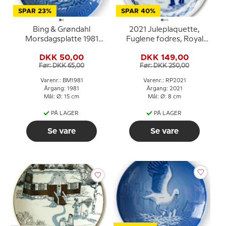
SPAR 23%
SPAR 40%
Bing & Grøndahl
2021 Juleplaquette,
Morsdagsplatte 1981
Fuglene fodres, Royal
Hare med killinger
Copenhagen
DKK 50,00
DKK 149,00
Før: DKK 65,00
Før: DKK 250,00
Varenr.: BM1981
Varenr.: RP2021
Årgang: 1981
Årgang: 2021
Mål: Ø: 15 cm
Mål: Ø: 8 cm
PÅ LAGER
PÅ LAGER
Se vare
Se vare