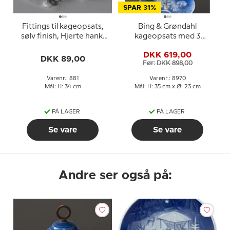
SPAR 31%
Fittings til kageopsats,
Bing & Grøndahl
sølv finish, Hjerte hank,
kageopsats med 3
2-3 lag
juleplatter og fittings
DKK 619,00
DKK 89,00
Før: DKK 898,00
Varenr.: 881
Varenr.: 8970
Mål: H: 34 cm
Mål: H: 35 cm x Ø: 23 cm
PÅ LAGER
PÅ LAGER
Se vare
Se vare
Andre ser også på: