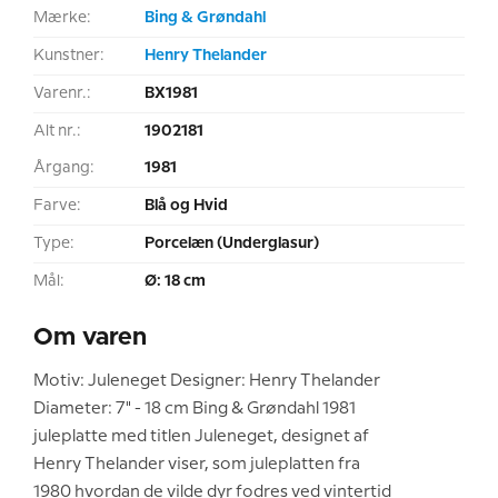
Mærke:
Bing & Grøndahl
Kunstner:
Henry Thelander
Varenr.:
BX1981
Alt nr.:
1902181
Årgang:
1981
Farve:
Blå og Hvid
Type:
Porcelæn (Underglasur)
Mål:
Ø: 18 cm
Om varen
Motiv: Juleneget Designer: Henry Thelander
Diameter: 7" - 18 cm Bing & Grøndahl 1981
juleplatte med titlen Juleneget, designet af
Henry Thelander viser, som juleplatten fra
1980 hvordan de vilde dyr fodres ved vintertid