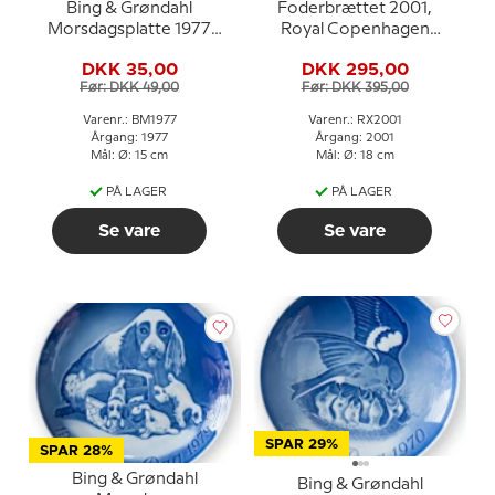
Bing & Grøndahl
Foderbrættet 2001,
Morsdagsplatte 1977
Royal Copenhagen
Egern med unger
Juleplatte
DKK 35,00
DKK 295,00
Før: DKK 49,00
Før: DKK 395,00
Varenr.: BM1977
Varenr.: RX2001
Årgang: 1977
Årgang: 2001
Mål: Ø: 15 cm
Mål: Ø: 18 cm
PÅ LAGER
PÅ LAGER
Se vare
Se vare
SPAR 29%
SPAR 28%
Bing & Grøndahl
Bing & Grøndahl