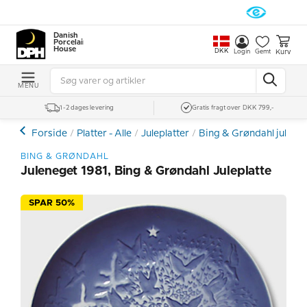
Danish
Porcelain
House
DKK
Kurv
Login
Gemt
MENU
1-2 dages levering
Gratis fragt over DKK 799,-
Forside
Platter - Alle
Juleplatter
Bing & Grøndahl julepla
BING & GRØNDAHL
Juleneget 1981, Bing & Grøndahl Juleplatte
SPAR 50%