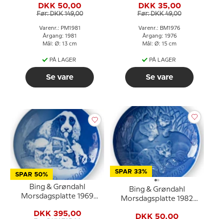
DKK 50,00
DKK 35,00
Før: DKK 149,00
Før: DKK 49,00
Varenr.: PM1981
Varenr.: BM1976
Årgang: 1981
Årgang: 1976
Mål: Ø: 13 cm
Mål: Ø: 15 cm
PÅ LAGER
PÅ LAGER
Se vare
Se vare
SPAR 33%
SPAR 50%
Bing & Grøndahl
Bing & Grøndahl
Morsdagsplatte 1969
Morsdagsplatte 1982
Cockerspaniel med
Løve med unger
DKK 395,00
hvalpe
DKK 50,00