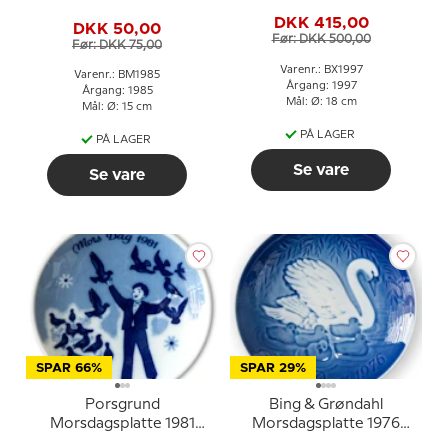
Bjørn med unger
DKK 415,00
DKK 50,00
Før: DKK 500,00
Før: DKK 75,00
Varenr.: BX1997
Varenr.: BM1985
Årgang: 1997
Årgang: 1985
Mål: Ø: 18 cm
Mål: Ø: 15 cm
PÅ LAGER
PÅ LAGER
Se vare
Se vare
SPAR 66%
SPAR 29%
Porsgrund
Bing & Grøndahl
Morsdagsplatte 1981
Morsdagsplatte 1976
med dreng og fugle
Svane med unger