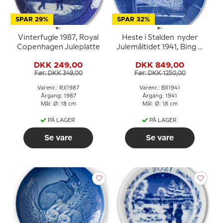
SPAR 29%
SPAR 32%
Vinterfugle 1987, Royal
Heste i Stalden nyder
Copenhagen Juleplatte
Julemåltidet 1941, Bing &
Grøndahl Juleplatte
DKK 249,00
DKK 849,00
Før: DKK 349,00
Før: DKK 1250,00
Varenr.: RX1987
Varenr.: BX1941
Årgang: 1987
Årgang: 1941
Mål: Ø: 18 cm
Mål: Ø: 18 cm
PÅ LAGER
PÅ LAGER
Se vare
Se vare