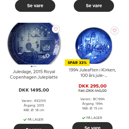
Se vare
Se vare
SPAR 33%
1994 Juleaften i Kirken,
Juledage, 2015 Royal
100 års jule-
Copenhagen Juleplatte
jubilæumsplatte Bing &
DKK 295,00
Grøndahl
DKK 1495,00
Før: DKK 440,00
Varenr.: BC1994
Varenr.: RX2015
Årgang: 1994
Årgang: 2015
Mål: Ø: 15 cm
Mål: Ø: 18 cm
PÅ LAGER
PÅ LAGER
Se vare