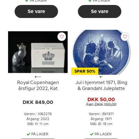
PÅ LAGER
PÅ LAGER
Se vare
Se vare
SPAR 50%
Royal Copenhagen
Jul i hjemmet 1971, Bing
årsfigur 2022, Kat
& Grøndahl Juleplatte
DKK 50,00
DKK 849,00
Før: DKK 100,00
Varenr.: 1062276
Varenr.: BX1971
Årgang: 2022
Årgang: 1971
Mål: H: 11 cm
Mål: Ø: 18 cm
PÅ LAGER
PÅ LAGER