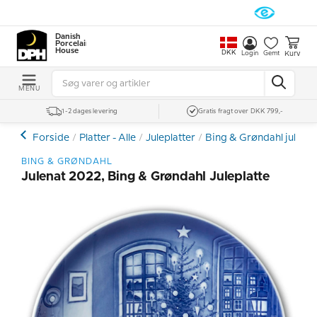
Danish
Porcelain
House
DKK
Kurv
Login
Gemt
MENU
1-2 dages levering
Gratis fragt over DKK 799,-
Forside
Platter - Alle
Juleplatter
Bing & Grøndahl julepla
BING & GRØNDAHL
Julenat 2022, Bing & Grøndahl Juleplatte