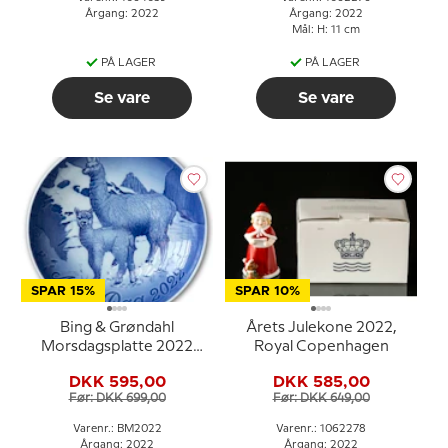
Årgang: 2022
Årgang: 2022
Mål: H: 11 cm
PÅ LAGER
PÅ LAGER
Se vare
Se vare
SPAR 15%
SPAR 10%
Bing & Grøndahl
Årets Julekone 2022,
Morsdagsplatte 2022
Royal Copenhagen
Alpaka med baby
DKK 595,00
DKK 585,00
Før: DKK 699,00
Før: DKK 649,00
Varenr.: BM2022
Varenr.: 1062278
Årgang: 2022
Årgang: 2022