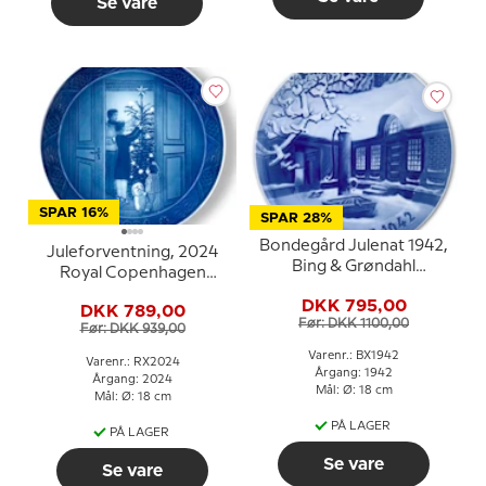
Se vare
SPAR 16%
SPAR 28%
Bondegård Julenat 1942,
Juleforventning, 2024
Bing & Grøndahl
Royal Copenhagen
Juleplatte
Juleplatte
DKK 795,00
DKK 789,00
Før: DKK 1100,00
Før: DKK 939,00
Varenr.: BX1942
Varenr.: RX2024
Årgang: 1942
Årgang: 2024
Mål: Ø: 18 cm
Mål: Ø: 18 cm
PÅ LAGER
PÅ LAGER
Se vare
Se vare