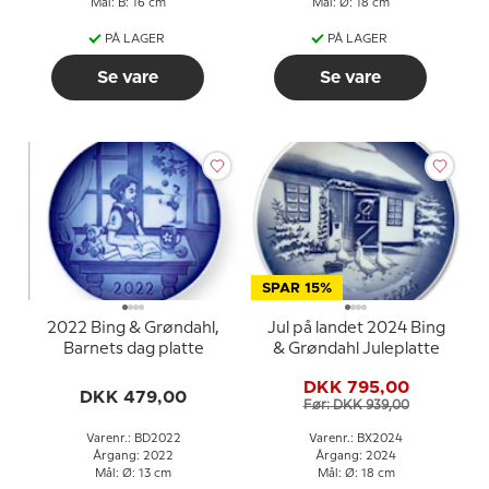
Mål: B: 16 cm
Mål: Ø: 18 cm
PÅ LAGER
PÅ LAGER
Se vare
Se vare
SPAR 15%
2022 Bing & Grøndahl,
Jul på landet 2024 Bing
Barnets dag platte
& Grøndahl Juleplatte
DKK 795,00
DKK 479,00
Før: DKK 939,00
Varenr.: BD2022
Varenr.: BX2024
Årgang: 2022
Årgang: 2024
Mål: Ø: 13 cm
Mål: Ø: 18 cm