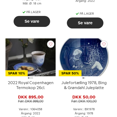
Årgang: 2022
Mål: Ø: 18 cm
PÅ LAGER
PÅ LAGER
Se vare
Se vare
SPAR 10%
SPAR 50%
2022 Royal Copenhagen
Julefortælling 1978, Bing
Termokop 26cl.
& Grøndahl Juleplatte
DKK 895,00
DKK 50,00
Før: DKK 999,00
Før: DKK 100,00
Varenr.: 1064058
Varenr.: BX1978
Årgang: 2022
Årgang: 1978