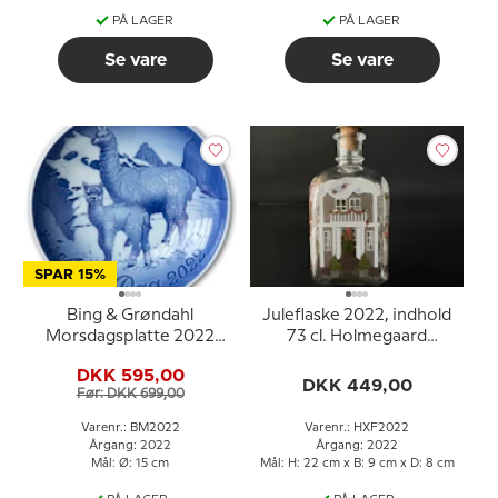
PÅ LAGER
PÅ LAGER
Se vare
Se vare
SPAR 15%
Bing & Grøndahl
Juleflaske 2022, indhold
Morsdagsplatte 2022
73 cl. Holmegaard
Alpaka med baby
Christmas
DKK 595,00
DKK 449,00
Før: DKK 699,00
Varenr.: BM2022
Varenr.: HXF2022
Årgang: 2022
Årgang: 2022
Mål: Ø: 15 cm
Mål: H: 22 cm x B: 9 cm x D: 8 cm