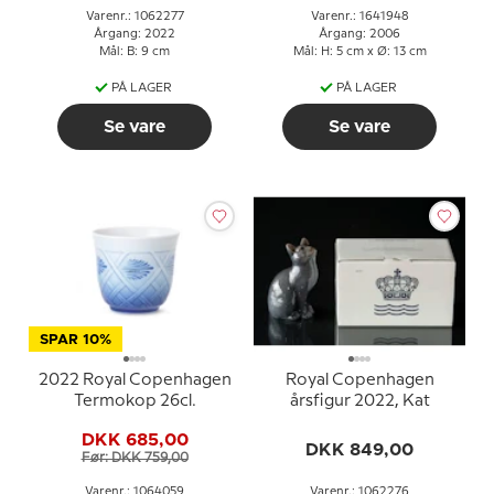
Varenr.: 1062277
Varenr.: 1641948
Årgang: 2022
Årgang: 2006
Mål: B: 9 cm
Mål: H: 5 cm x Ø: 13 cm
PÅ LAGER
PÅ LAGER
Se vare
Se vare
SPAR 10%
2022 Royal Copenhagen
Royal Copenhagen
Termokop 26cl.
årsfigur 2022, Kat
DKK 685,00
DKK 849,00
Før: DKK 759,00
Varenr.: 1064059
Varenr.: 1062276