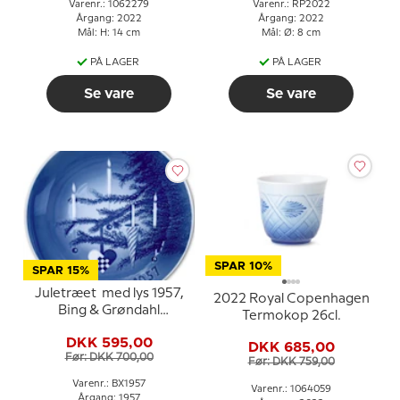
Varenr.: 1062279
Varenr.: RP2022
Årgang: 2022
Årgang: 2022
Mål: H: 14 cm
Mål: Ø: 8 cm
PÅ LAGER
PÅ LAGER
Se vare
Se vare
SPAR 10%
SPAR 15%
Juletræet med lys 1957,
2022 Royal Copenhagen
Bing & Grøndahl
Termokop 26cl.
Juleplatte
DKK 595,00
DKK 685,00
Før: DKK 700,00
Før: DKK 759,00
Varenr.: BX1957
Varenr.: 1064059
Årgang: 1957