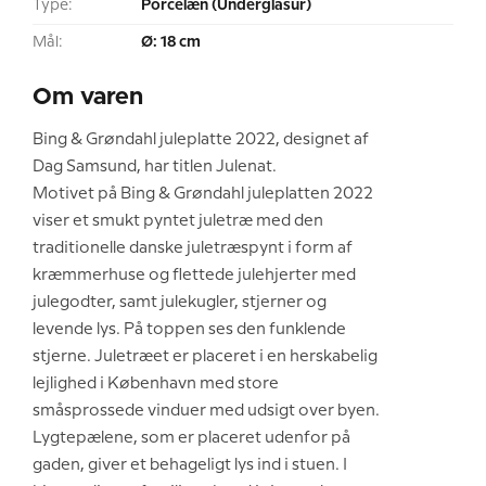
Type:
Porcelæn (Underglasur)
Mål:
Ø: 18 cm
Om varen
Bing & Grøndahl juleplatte 2022, designet af
Dag Samsund, har titlen Julenat.
Motivet på Bing & Grøndahl juleplatten 2022
viser et smukt pyntet juletræ med den
traditionelle danske juletræspynt i form af
kræmmerhuse og flettede julehjerter med
julegodter, samt julekugler, stjerner og
levende lys. På toppen ses den funklende
stjerne. Juletræet er placeret i en herskabelig
lejlighed i København med store
småsprossede vinduer med udsigt over byen.
Lygtepælene, som er placeret udenfor på
gaden, giver et behageligt lys ind i stuen. I