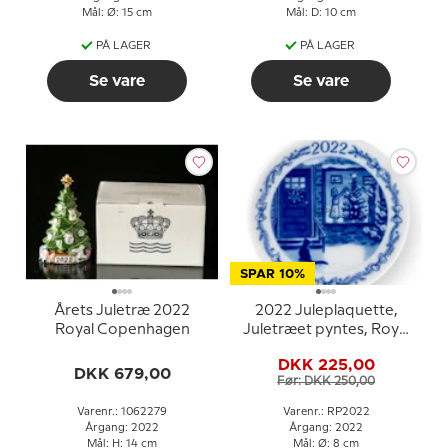
Mål: Ø: 15 cm
Mål: D: 10 cm
PÅ LAGER
PÅ LAGER
Se vare
Se vare
SPAR 10%
Årets Juletræ 2022
2022 Juleplaquette,
Royal Copenhagen
Juletræet pyntes, Royal
Copenhagen
DKK 225,00
DKK 679,00
Før: DKK 250,00
Varenr.: 1062279
Varenr.: RP2022
Årgang: 2022
Årgang: 2022
Mål: H: 14 cm
Mål: Ø: 8 cm