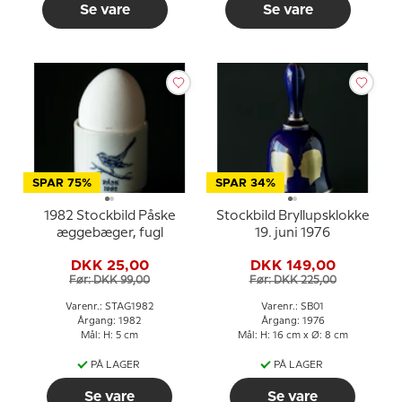
Se vare
Se vare
SPAR 75%
SPAR 34%
1982 Stockbild Påske
Stockbild Bryllupsklokke
æggebæger, fugl
19. juni 1976
DKK 25,00
DKK 149,00
Før: DKK 99,00
Før: DKK 225,00
Varenr.: STAG1982
Varenr.: SB01
Årgang: 1982
Årgang: 1976
Mål: H: 5 cm
Mål: H: 16 cm x Ø: 8 cm
PÅ LAGER
PÅ LAGER
Se vare
Se vare