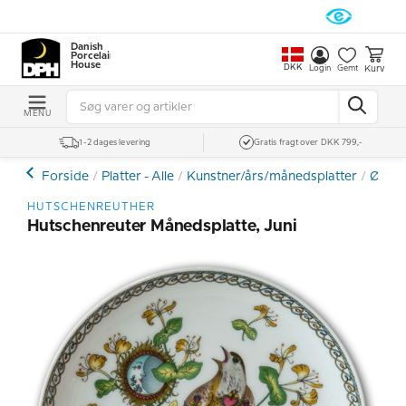
Danish
Porcelain
House
DKK
Kurv
Login
Gemt
MENU
1-2 dages levering
Gratis fragt over DKK 799,-
Forside
Platter - Alle
Kunstner/års/månedsplatter
Øvrige
HUTSCHENREUTHER
Hutschenreuter Månedsplatte, Juni