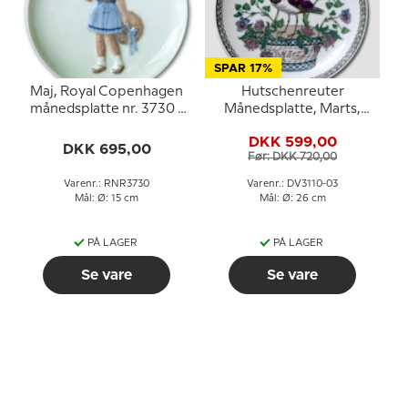
SPAR 17%
Maj, Royal Copenhagen
Hutschenreuter
månedsplatte nr. 3730 -
Månedsplatte, Marts,
Pige med blomst og hat
26cm
DKK 599,00
DKK 695,00
Før: DKK 720,00
Varenr.: RNR3730
Varenr.: DV3110-03
Mål: Ø: 15 cm
Mål: Ø: 26 cm
PÅ LAGER
PÅ LAGER
Se vare
Se vare