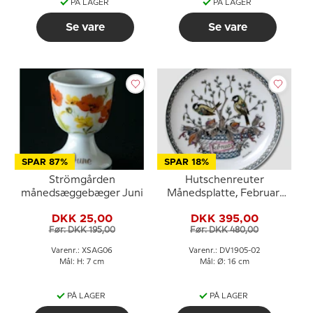
PÅ LAGER
PÅ LAGER
Se vare
Se vare
SPAR 87%
SPAR 18%
Strömgården
Hutschenreuter
månedsæggebæger Juni
Månedsplatte, Februar,
16cm
DKK 25,00
DKK 395,00
Før: DKK 195,00
Før: DKK 480,00
Varenr.: XSAG06
Varenr.: DV1905-02
Mål: H: 7 cm
Mål: Ø: 16 cm
PÅ LAGER
PÅ LAGER