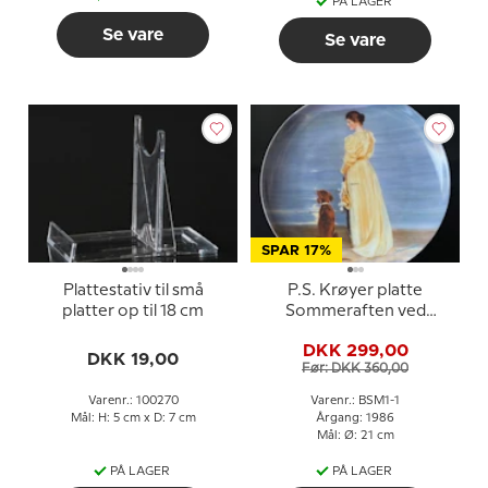
PÅ LAGER
Se vare
Se vare
SPAR 17%
Plattestativ til små
P.S. Krøyer platte
platter op til 18 cm
Sommeraften ved
Skagen, Bing & Grøndahl
DKK 299,00
DKK 19,00
Før: DKK 360,00
Varenr.: 100270
Varenr.: BSM1-1
Mål: H: 5 cm x D: 7 cm
Årgang: 1986
Mål: Ø: 21 cm
PÅ LAGER
PÅ LAGER