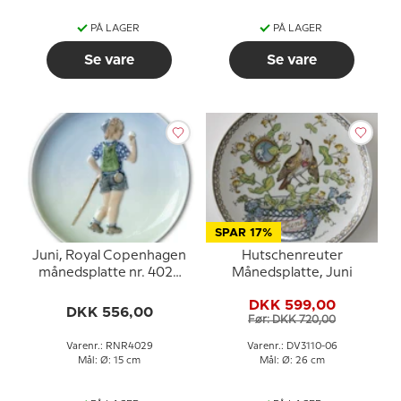
PÅ LAGER
PÅ LAGER
Se vare
Se vare
SPAR 17%
Juni, Royal Copenhagen
Hutschenreuter
månedsplatte nr. 4029
Månedsplatte, Juni
Dreng med is
DKK 599,00
DKK 556,00
Før: DKK 720,00
Varenr.: RNR4029
Varenr.: DV3110-06
Mål: Ø: 15 cm
Mål: Ø: 26 cm