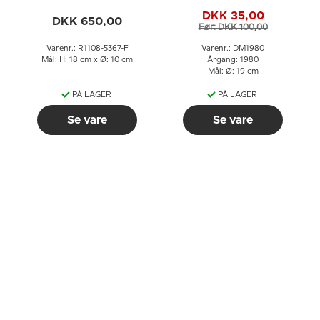
Royal Copenhagen nr.
Mads Stage
DKK 35,00
1108-5367
DKK 650,00
Før: DKK 100,00
Varenr.: R1108-5367-F
Varenr.: DM1980
Mål: H: 18 cm x Ø: 10 cm
Årgang: 1980
Mål: Ø: 19 cm
PÅ LAGER
PÅ LAGER
Se vare
Se vare