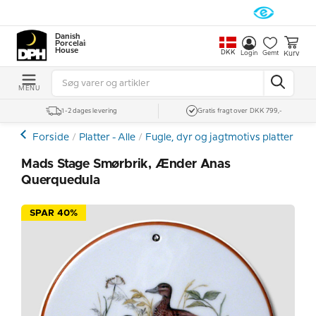
Danish
Porcelain
House
DKK
Kurv
Login
Gemt
MENU
1-2 dages levering
Gratis fragt over DKK 799,-
Forside
Platter - Alle
Fugle, dyr og jagtmotivs platter
Øv
Mads Stage Smørbrik, Ænder Anas
Querquedula
SPAR 40%