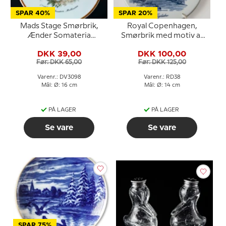
SPAR 40%
SPAR 20%
Mads Stage Smørbrik,
Royal Copenhagen,
Ænder Somateria
Smørbrik med motiv af
Mollissima
Gejlåbro, Royal
DKK 39,00
DKK 100,00
Copenhagen
Før: DKK 65,00
Før: DKK 125,00
Varenr.: DV3098
Varenr.: RD38
Mål: Ø: 16 cm
Mål: Ø: 14 cm
PÅ LAGER
PÅ LAGER
Se vare
Se vare
SPAR 75%