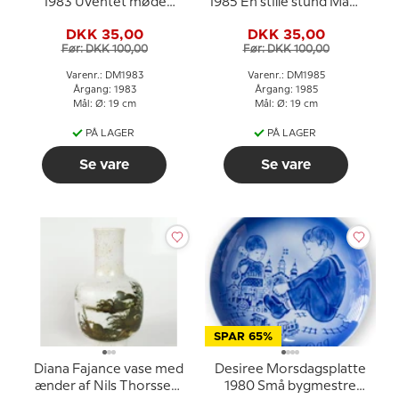
1983 Uventet møde
1985 En stille stund Mads
Mads Stage
Stage
DKK 35,00
DKK 35,00
Før: DKK 100,00
Før: DKK 100,00
Varenr.: DM1983
Varenr.: DM1985
Årgang: 1983
Årgang: 1985
Mål: Ø: 19 cm
Mål: Ø: 19 cm
PÅ LAGER
PÅ LAGER
Se vare
Se vare
SPAR 65%
Diana Fajance vase med
Desiree Morsdagsplatte
ænder af Nils Thorssen,
1980 Små bygmestre