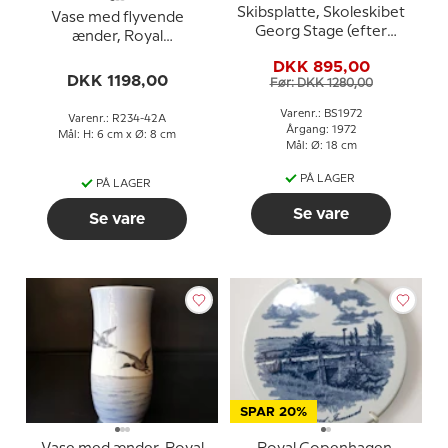
Skibsplatte, Skoleskibet
Vase med flyvende
Georg Stage (efter
ænder, Royal
renovering) 1972
Copenhagen nr. 234-
DKK 895,00
42A
DKK 1198,00
Før: DKK 1280,00
Varenr.: BS1972
Varenr.: R234-42A
Årgang: 1972
Mål: H: 6 cm x Ø: 8 cm
Mål: Ø: 18 cm
PÅ LAGER
PÅ LAGER
Se vare
Se vare
SPAR 20%