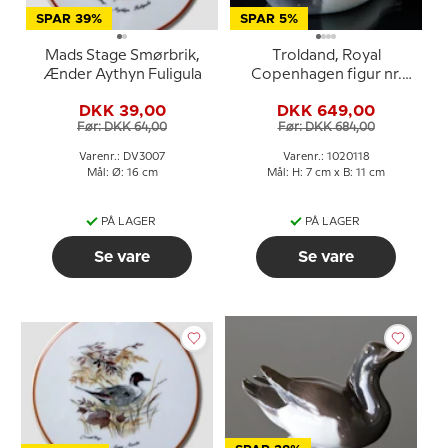
SPAR 39%
SPAR 5%
Mads Stage Smørbrik,
Troldand, Royal
Ænder Aythyn Fuligula
Copenhagen figur nr.
1924 eller 118
DKK 39,00
DKK 649,00
Før: DKK 64,00
Før: DKK 684,00
Varenr.: DV3007
Varenr.: 1020118
Mål: Ø: 16 cm
Mål: H: 7 cm x B: 11 cm
PÅ LAGER
PÅ LAGER
Se vare
Se vare