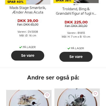
SPAR 38%
SPAR 40%
Mads Stage Smørbrik,
Troldand, Bing &
Ænder Anas Acuta
Grøndahl figur af fugl nr.
1855
DKK 39,00
DKK 225,00
Før: DKK 65,00
Før: DKK 361,00
Varenr.: DV3008
Varenr.: B1855
Mål: Ø: 16 cm
Mål: H: 7 cm x B: 10 cm
PÅ LAGER
PÅ LAGER
Se vare
Se vare
Andre ser også på: