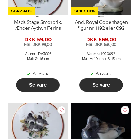
SPAR 40%
SPAR 10%
Mads Stage Smørbrik,
And, Royal Copenhagen
Ænder Aythyn Ferina
figur nr. 1192 eller 092
DKK 59,00
DKK 569,00
Før: DKK 99,00
Før: DKK 630,00
Varenr.: DV3006
Varenr.: 1020092
Mål: Ø: 16 cm
Mål: H: 10 cm x B: 15 cm
PÅ LAGER
PÅ LAGER
Se vare
Se vare