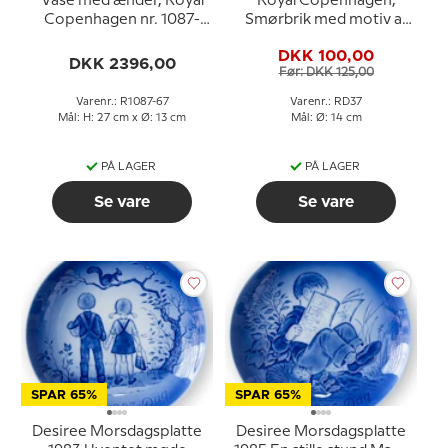
Vase med ænder, Royal
Royal Copenhagen,
Copenhagen nr. 1087-
Smørbrik med motiv af
67, art noveau (1889-
Broen ved Immervad
DKK 100,00
1922)
DKK 2396,00
Før: DKK 125,00
Varenr.: R1087-67
Varenr.: RD37
Mål: H: 27 cm x Ø: 13 cm
Mål: Ø: 14 cm
PÅ LAGER
PÅ LAGER
Se vare
Se vare
SPAR 65%
SPAR 65%
Desiree Morsdagsplatte
Desiree Morsdagsplatte