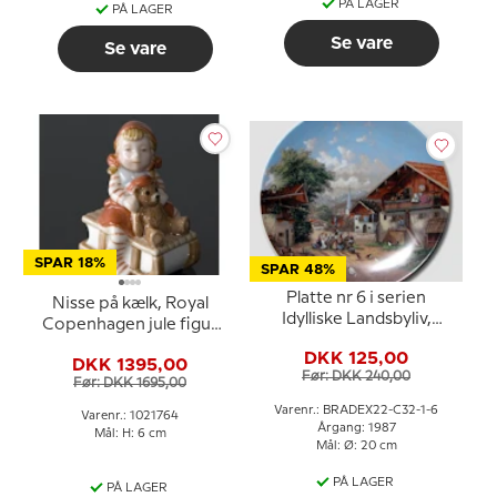
PÅ LAGER
PÅ LAGER
Se vare
Se vare
SPAR 18%
SPAR 48%
Platte nr 6 i serien
Nisse på kælk, Royal
Idylliske Landsbyliv,
Copenhagen jule figur
Seltmann
nr. 764
DKK 125,00
DKK 1395,00
Før: DKK 240,00
Før: DKK 1695,00
Varenr.: BRADEX22-C32-1-6
Varenr.: 1021764
Årgang: 1987
Mål: H: 6 cm
Mål: Ø: 20 cm
PÅ LAGER
PÅ LAGER