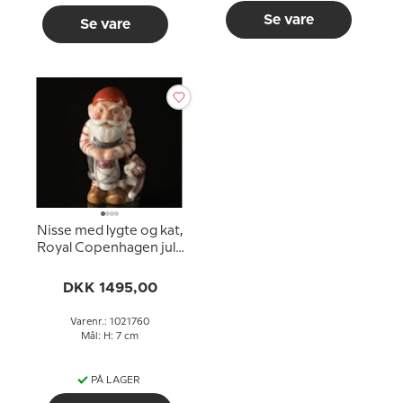
Se vare
Se vare
Nisse med lygte og kat,
Royal Copenhagen jule
figur nr. 760
DKK 1495,00
Varenr.: 1021760
Mål: H: 7 cm
PÅ LAGER