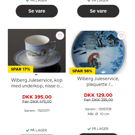
PÅ LAGER
PÅ LAGER
Se vare
Se vare
SPAR 17%
SPAR 56%
Wiberg Juleservice,
Wiberg Juleservice, kop
plaquette /
med underkop, nisse og
smørtallerken nr. 5, nisse
ræv, Bing & Grøndahl nr.
DKK 129,00
og kat, Bing & Grøndahl
DKK 395,00
3501305
Før: DKK 295,00
nr. 1505709
Før: DKK 475,00
Varenr.: 1505709
Varenr.: 1501071
Mål: Ø: 10 cm
PÅ LAGER
PÅ LAGER