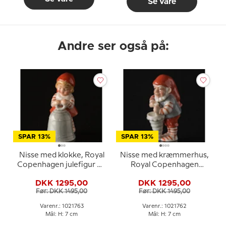
Se vare
Andre ser også på:
SPAR 13%
SPAR 13%
Nisse med klokke, Royal
Nisse med kræmmerhus,
Copenhagen julefigur nr.
Royal Copenhagen
793
julefigur nr. 762
DKK 1295,00
DKK 1295,00
Før: DKK 1495,00
Før: DKK 1495,00
Varenr.: 1021763
Varenr.: 1021762
Mål: H: 7 cm
Mål: H: 7 cm