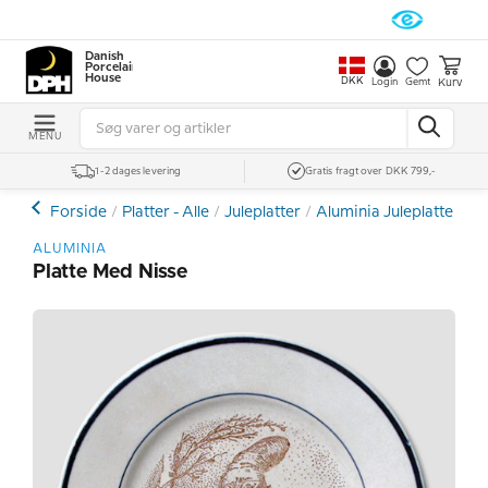
Danish
Porcelain
House
DKK
Kurv
Login
Gemt
MENU
1-2 dages levering
Gratis fragt over DKK 799,-
Forside
Platter - Alle
Juleplatter
Aluminia Juleplatter
P
ALUMINIA
Platte Med Nisse