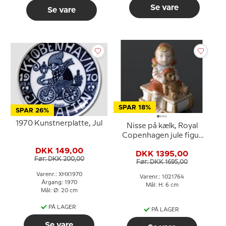
Se vare
Se vare
SPAR 18%
SPAR 26%
1970 Kunstnerplatte, Jul
Nisse på kælk, Royal
Copenhagen jule figur
nr. 764
DKK 149,00
DKK 1395,00
Før: DKK 200,00
Før: DKK 1695,00
Varenr.: XHX1970
Varenr.: 1021764
Årgang: 1970
Mål: H: 6 cm
Mål: Ø: 20 cm
PÅ LAGER
PÅ LAGER
Se vare