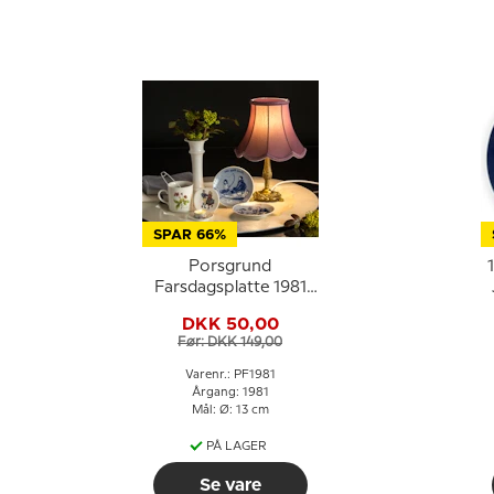
SPAR 66%
Porsgrund
Farsdagsplatte 1981
med far og barn ved
DKK 50,00
modelskib
Før: DKK 149,00
Varenr.: PF1981
Årgang: 1981
Mål: Ø: 13 cm
PÅ LAGER
Se vare