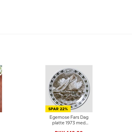
SPAR 22%
Egemose Fars Dag
platte 1973 med
sejlbåd