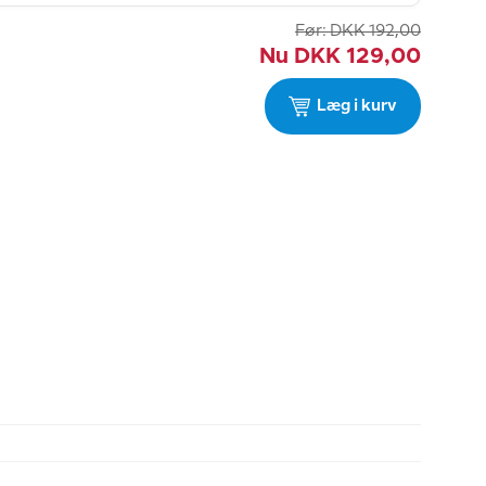
Før:
DKK
192,00
Nu
DKK
129,00
Læg i kurv