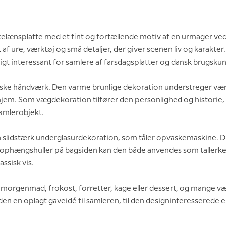
elænsplatte med et fint og fortællende motiv af en urmager ved 
af ure, værktøj og små detaljer, der giver scenen liv og karakter
ligt interessant for samlere af farsdagsplatter og dansk brugskun
iske håndværk. Den varme brunlige dekoration understreger værk
hjem. Som vægdekoration tilfører den personlighed og historie
amlerobjekt.
r en slidstærk underglasurdekoration, som tåler opvaskemaskine. D
ophængshuller på bagsiden kan den både anvendes som tallerke
ssisk vis.
morgenmad, frokost, forretter, kage eller dessert, og mange vælg
en oplagt gaveidé til samleren, til den designinteresserede elle