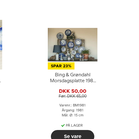
SPAR 23%
Bing & Grøndahl
Morsdagsplatte 1981
Hare med killinger
DKK 50,00
Før: DKK 65,00
Varenr.: BM1981
Årgang: 1981
Mål: Ø: 15 cm
PÅ LAGER
Se vare