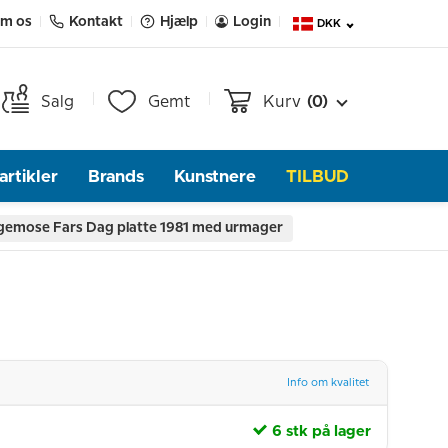
m os
Kontakt
Hjælp
Login
DKK
Salg
Gemt
Kurv
(0)
rtikler
Brands
Kunstnere
TILBUD
gemose Fars Dag platte 1981 med urmager
Info om kvalitet
6 stk på lager