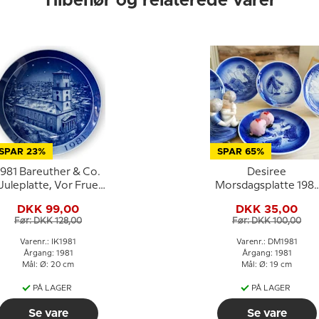
Tilbehør og relaterede varer
SPAR 23%
SPAR 65%
1981 Bareuther & Co.
Desiree
Juleplatte, Vor Frue
Morsdagsplatte 1981
Kirke
Daglige pligter Mads
DKK 99,00
DKK 35,00
Stage
Før: DKK 128,00
Før: DKK 100,00
Varenr.: IK1981
Varenr.: DM1981
Årgang: 1981
Årgang: 1981
Mål: Ø: 20 cm
Mål: Ø: 19 cm
PÅ LAGER
PÅ LAGER
Se vare
Se vare