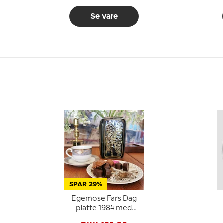
Se vare
SPAR 29%
Egemose Fars Dag
platte 1984 med
møllemotiv