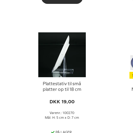
Plattestativ til små
platter op til 18 cm
DKK 19,00
Varenr.: 100270
Mål: H: 5 cm x D: 7 cm
PÅ LAGER