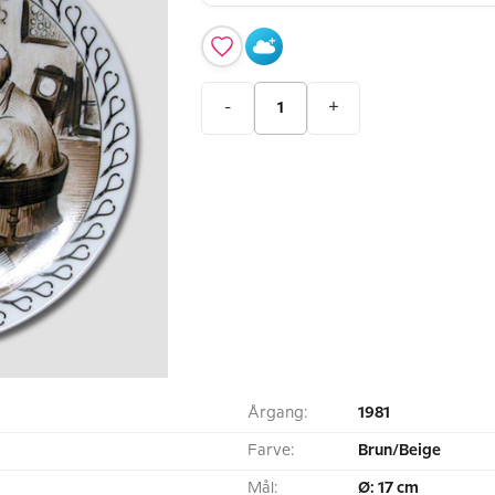
-
+
Årgang:
1981
Farve:
Brun/Beige
Mål:
Ø: 17 cm