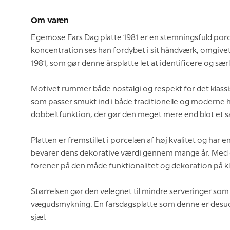
Om varen
Egemose Fars Dag platte 1981 er en stemningsfuld porc
koncentration ses han fordybet i sit håndværk, omgivet 
1981, som gør denne årsplatte let at identificere og sær
Motivet rummer både nostalgi og respekt for det klass
som passer smukt ind i både traditionelle og moderne 
dobbeltfunktion, der gør den meget mere end blot et s
Platten er fremstillet i porcelæn af høj kvalitet og ha
bevarer dens dekorative værdi gennem mange år. Med 
forener på den måde funktionalitet og dekoration på kla
Størrelsen gør den velegnet til mindre serveringer som 
vægudsmykning. En farsdagsplatte som denne er desuden 
sjæl.