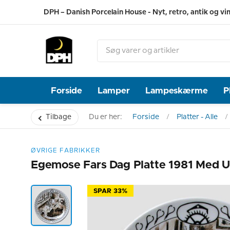
DPH – Danish Porcelain House - Nyt, retro, antik og vi
Forside
Lamper
Lampeskærme
P
Tilbage
Du er her:
Forside
Platter - Alle
ØVRIGE FABRIKKER
Egemose Fars Dag Platte 1981 Med 
SPAR 33%