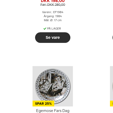
DKK 198,00
Før: DKK 280,00
Varenr.: EF1984
Årgang: 1984
Mål: Ø: 17 cm
PÅ LAGER
Se vare
SPAR 25%
Egemose Fars Dag