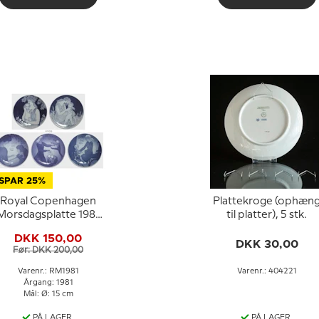
SPAR 25%
Royal Copenhagen
Plattekroge (ophæn
Morsdagsplatte 1981
til platter), 5 stk.
Moderrollen
DKK 150,00
DKK 30,00
Før: DKK 200,00
Varenr.: RM1981
Varenr.: 404221
Årgang: 1981
Mål: Ø: 15 cm
PÅ LAGER
PÅ LAGER