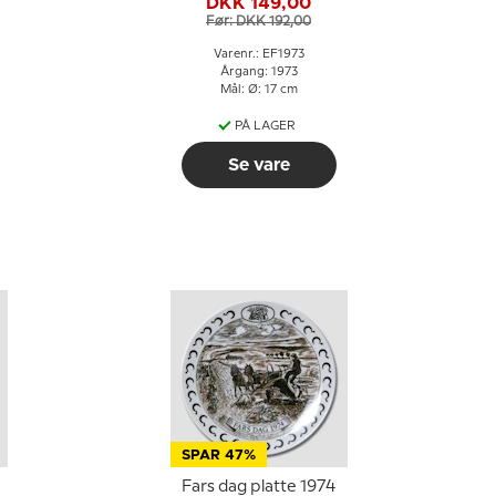
DKK 149,00
Før: DKK 192,00
Varenr.: EF1973
Årgang: 1973
Mål: Ø: 17 cm
PÅ LAGER
Se vare
SPAR 47%
Fars dag platte 1974