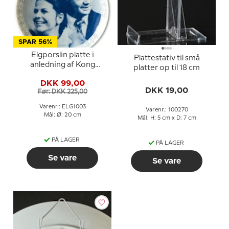
SPAR 56%
Elgporslin platte i
Plattestativ til små
anledning af Kong
platter op til 18 cm
Gustaf og Silvias
DKK 99,00
forlovelse
DKK 19,00
Før: DKK 225,00
Varenr.: ELG1003
Varenr.: 100270
Mål: Ø: 20 cm
Mål: H: 5 cm x D: 7 cm
PÅ LAGER
PÅ LAGER
Se vare
Se vare