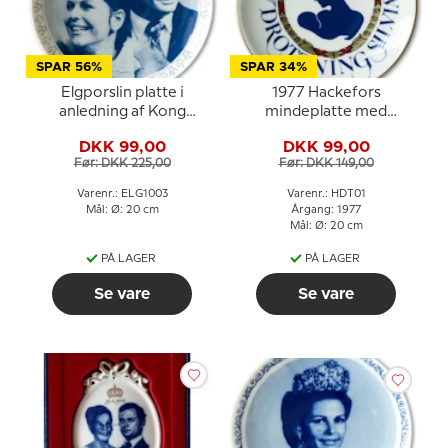
SPAR 56%
SPAR 34%
Elgporslin platte i
1977 Hackefors
anledning af Kong
mindeplatte med
Gustaf og Silvias
Dronning Silvia
DKK 99,00
DKK 99,00
forlovelse
Før: DKK 225,00
Før: DKK 149,00
Varenr.: ELG1003
Varenr.: HDT01
Mål: Ø: 20 cm
Årgang: 1977
Mål: Ø: 20 cm
PÅ LAGER
PÅ LAGER
Se vare
Se vare