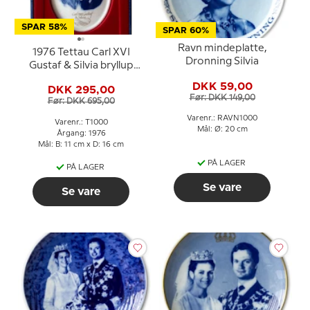
SPAR 58%
SPAR 60%
Ravn mindeplatte,
1976 Tettau Carl XVI
Dronning Silvia
Gustaf & Silvia bryllup
1976
DKK 59,00
DKK 295,00
Før: DKK 149,00
Før: DKK 695,00
Varenr.: RAVN1000
Varenr.: T1000
Mål: Ø: 20 cm
Årgang: 1976
Mål: B: 11 cm x D: 16 cm
PÅ LAGER
PÅ LAGER
Se vare
Se vare