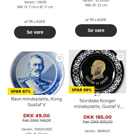
Varenr.: ELG1007
Varenr.: HK05
Mål: Ø: 22 cm
Mål: H: 7 cm x Ø: 11 cm
PÅ LAGER
PÅ LAGER
Se vare
Se vare
SPAR 69%
SPAR 67%
Ravn mindeplatte, Kong
Nordiske Konger
Gustaf V
mindeplatte, Gustaf VI
Adolf 1950 - 1973, Bing &
DKK 49,00
DKK 185,00
Grøndahl
Før: DKK 149,00
Før: DKK 600,00
Varenr.: RAVN1005
Varenr.: BNR451