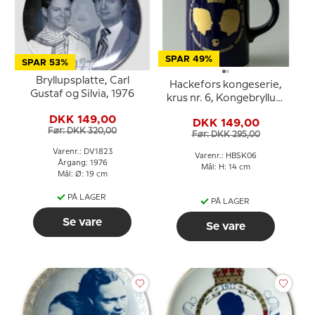
SPAR 49%
SPAR 53%
Bryllupsplatte, Carl
Hackefors kongeserie,
Gustaf og Silvia, 1976
krus nr. 6, Kongebryllup,
Carl XVI Gustaf og Silvia
DKK 149,00
DKK 149,00
Før: DKK 320,00
Før: DKK 295,00
Varenr.: DV1823
Varenr.: HBSK06
Årgang: 1976
Mål: H: 14 cm
Mål: Ø: 19 cm
PÅ LAGER
PÅ LAGER
Se vare
Se vare