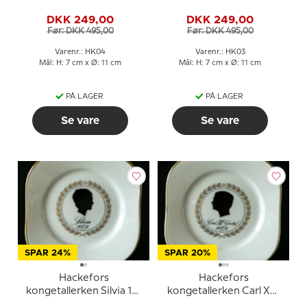
1976
DKK 249,00
DKK 249,00
Før: DKK 495,00
Før: DKK 495,00
Varenr.: HK04
Varenr.: HK03
Mål: H: 7 cm x Ø: 11 cm
Mål: H: 7 cm x Ø: 11 cm
PÅ LAGER
PÅ LAGER
Se vare
Se vare
SPAR 24%
SPAR 20%
Hackefors
Hackefors
kongetallerken Silvia 19-
kongetallerken Carl XVI
6-1976
Gustaf 19-6-1976