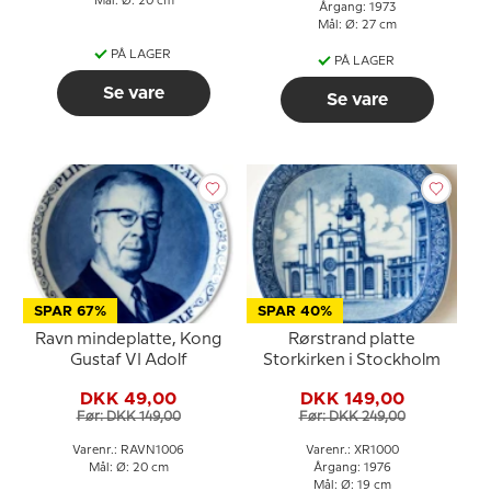
Mål: Ø: 20 cm
Årgang: 1973
Mål: Ø: 27 cm
PÅ LAGER
PÅ LAGER
Se vare
Se vare
SPAR 67%
SPAR 40%
Ravn mindeplatte, Kong
Rørstrand platte
Gustaf VI Adolf
Storkirken i Stockholm
DKK 49,00
DKK 149,00
Før: DKK 149,00
Før: DKK 249,00
Varenr.: RAVN1006
Varenr.: XR1000
Mål: Ø: 20 cm
Årgang: 1976
Mål: Ø: 19 cm