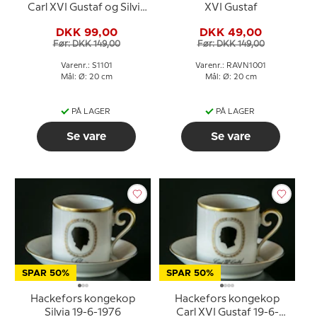
Carl XVI Gustaf og Silvia
XVI Gustaf
bryllup 19. juni 1976
DKK 99,00
DKK 49,00
Før: DKK 149,00
Før: DKK 149,00
Varenr.: S1101
Varenr.: RAVN1001
Mål: Ø: 20 cm
Mål: Ø: 20 cm
PÅ LAGER
PÅ LAGER
Se vare
Se vare
SPAR 50%
SPAR 50%
Hackefors kongekop
Hackefors kongekop
Silvia 19-6-1976
Carl XVI Gustaf 19-6-