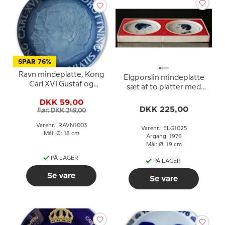
SPAR 76%
Ravn mindeplatte, Kong
Elgporslin mindeplatte
Carl XVI Gustaf og
sæt af to platter med
Dronning Silvia
Carl XVI Gustaf og
DKK 59,00
Dronning Silvia
DKK 225,00
Før: DKK 249,00
Varenr.: RAVN1003
Varenr.: ELG1025
Mål: Ø: 18 cm
Årgang: 1976
Mål: Ø: 19 cm
PÅ LAGER
PÅ LAGER
Se vare
Se vare