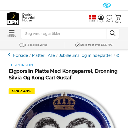
Danish
Porcelain
House
DKK
Kurv
Login
Gemt
MENU
1-2 dages levering
Gratis fragt over DKK 799,-
Forside
Platter - Alle
Jubilæums- og mindeplatter
Øvrig
ELGPORSLIN
Elgporslin Platte Med Kongeparret, Dronning
Silvia Og Kong Carl Gustaf
SPAR 49%