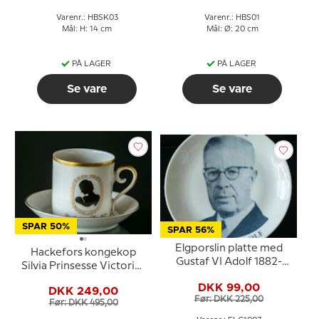
Varenr.: HBSK03
Varenr.: HBS01
Mål: H: 14 cm
Mål: Ø: 20 cm
PÅ LAGER
PÅ LAGER
Se vare
Se vare
SPAR 50%
SPAR 56%
Elgporslin platte med
Hackefors kongekop
Gustaf VI Adolf 1882-
Silvia Prinsesse Victorias
1972
fødsel 1977
DKK 99,00
DKK 249,00
Før: DKK 225,00
Før: DKK 495,00