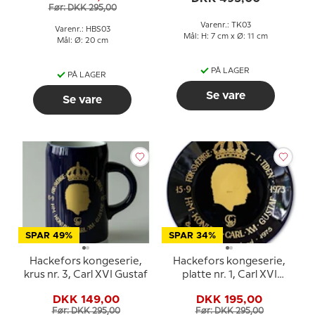
Før: DKK 295,00
Varenr.: TK03
Varenr.: HBS03
Mål: H: 7 cm x Ø: 11 cm
Mål: Ø: 20 cm
PÅ LAGER
PÅ LAGER
Se vare
Se vare
SPAR 49%
SPAR 34%
Hackefors kongeserie,
Hackefors kongeserie,
krus nr. 3, Carl XVI Gustaf
platte nr. 1, Carl XVI
Gustaf, Eriksgata i
DKK 149,00
DKK 195,00
Østergotland
Før: DKK 295,00
Før: DKK 295,00