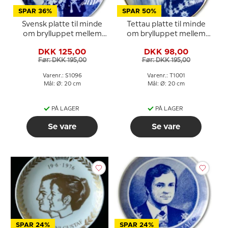
SPAR 36%
SPAR 50%
Svensk platte til minde
Tettau platte til minde
om brylluppet mellem
om brylluppet mellem
Carl XVI Gustaf og Silvia
Carl XVI Gustaf og Silvia
DKK 125,00
DKK 98,00
1976
1976
Før: DKK 195,00
Før: DKK 195,00
Varenr.: S1096
Varenr.: T1001
Mål: Ø: 20 cm
Mål: Ø: 20 cm
PÅ LAGER
PÅ LAGER
Se vare
Se vare
SPAR 24%
SPAR 24%