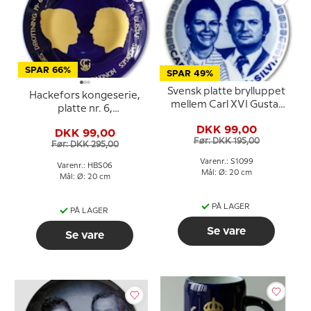
SPAR 66%
SPAR 49%
Svensk platte brylluppet
Hackefors kongeserie,
mellem Carl XVI Gustaf
platte nr. 6,
og Silvia 19. juni 1976
Kongebryllup, Carl XVI
DKK 99,00
DKK 99,00
Gustaf og Silvia
Før: DKK 195,00
Før: DKK 295,00
Varenr.: S1099
Varenr.: HBS06
Mål: Ø: 20 cm
Mål: Ø: 20 cm
PÅ LAGER
PÅ LAGER
Se vare
Se vare