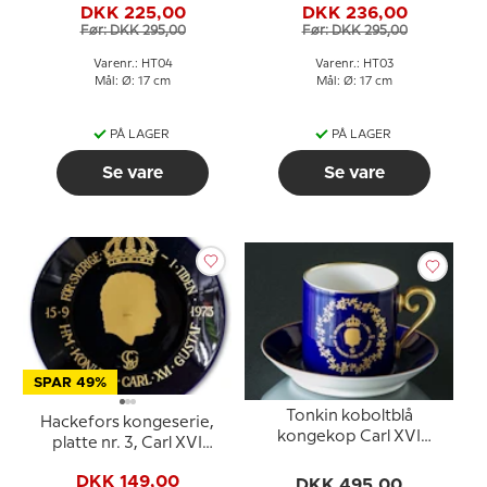
DKK 225,00
DKK 236,00
Før: DKK 295,00
Før: DKK 295,00
Varenr.: HT04
Varenr.: HT03
Mål: Ø: 17 cm
Mål: Ø: 17 cm
PÅ LAGER
PÅ LAGER
Se vare
Se vare
SPAR 49%
Tonkin koboltblå
Hackefors kongeserie,
kongekop Carl XVI
platte nr. 3, Carl XVI
Gustaf 1973 For Sverige i
Gustaf
tiden
DKK 149,00
DKK 495,00