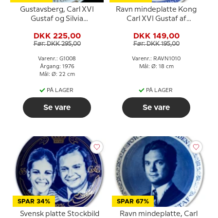
Gustavsberg, Carl XVI
Ravn mindeplatte Kong
Gustaf og Silvia
Carl XVI Gustaf af
19.06.1976
Sverige
DKK 225,00
DKK 149,00
Før: DKK 295,00
Før: DKK 195,00
Varenr.: G1008
Varenr.: RAVN1010
Årgang: 1976
Mål: Ø: 18 cm
Mål: Ø: 22 cm
PÅ LAGER
PÅ LAGER
Se vare
Se vare
SPAR 34%
SPAR 67%
Svensk platte Stockbild
Ravn mindeplatte, Carl