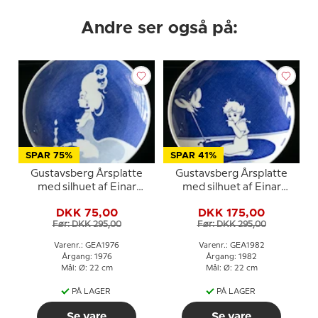
Andre ser også på:
SPAR 75%
SPAR 41%
Gustavsberg Årsplatte
Gustavsberg Årsplatte
med silhuet af Einar
med silhuet af Einar
Nerman 1976
Nerman 1982
DKK 75,00
DKK 175,00
Før: DKK 295,00
Før: DKK 295,00
Varenr.: GEA1976
Varenr.: GEA1982
Årgang: 1976
Årgang: 1982
Mål: Ø: 22 cm
Mål: Ø: 22 cm
PÅ LAGER
PÅ LAGER
Se vare
Se vare