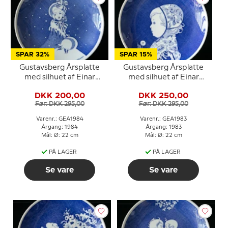
SPAR 32%
SPAR 15%
Gustavsberg Årsplatte
Gustavsberg Årsplatte
med silhuet af Einar
med silhuet af Einar
Nerman 1984
Nerman 1983
DKK 200,00
DKK 250,00
Før: DKK 295,00
Før: DKK 295,00
Varenr.: GEA1984
Varenr.: GEA1983
Årgang: 1984
Årgang: 1983
Mål: Ø: 22 cm
Mål: Ø: 22 cm
PÅ LAGER
PÅ LAGER
Se vare
Se vare