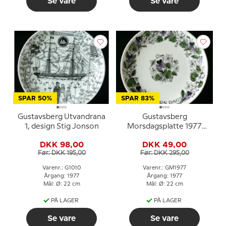
Se vare
Se vare
SPAR 50%
SPAR 83%
Gustavsberg Utvandrana
Gustavsberg
1, design Stig Jonson
Morsdagsplatte 1977
med violmotiv, 22 cm
DKK 98,00
DKK 49,00
Før: DKK 195,00
Før: DKK 295,00
Varenr.: G1010
Varenr.: GM1977
Årgang: 1977
Årgang: 1977
Mål: Ø: 22 cm
Mål: Ø: 22 cm
PÅ LAGER
PÅ LAGER
Se vare
Se vare