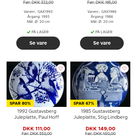
Før: DKK 322,00
Før: DKK 195,00
Varenr.: GAX1993
Varenr.: GAX1986
Årgang: 1993
Årgang: 1986
Mål: Ø: 20 cm
Mål: Ø: 20 cm
PÅ LAGER
PÅ LAGER
Se vare
Se vare
SPAR 80%
SPAR 67%
1992 Gustavsberg
1985 Gustavsberg
Juleplatte, Paul Hoff
Juleplatte, Stig Lindberg
DKK 111,00
DKK 149,00
Før: DKK 553,00
Før: DKK 450,00