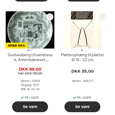
SPAR 54%
Gustavsberg Utvandrana
Platteophæng til platter
4, Amerikabrevet,
Ø 16 - 22 cm
design Stig Jonson
DKK 89,00
DKK 35,00
Før: DKK 195,00
Varenr.: G1013
Varenr.: 404217
Årgang: 1977
Mål: Ø: 22 cm
PÅ LAGER
PÅ LAGER
Se vare
Se vare