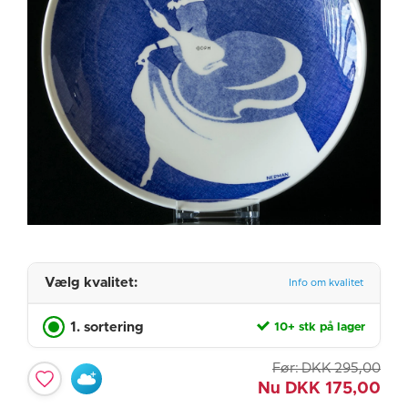
Vælg kvalitet:
Info om kvalitet
1. sortering
10+ stk på lager
Før:
DKK
295,00
Nu
DKK
175,00