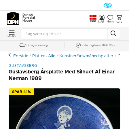
Danish
Porcelain
House
DKK
Kurv
Login
Gemt
MENU
1-2 dages levering
Gratis fragt over DKK 799,-
Forside
Platter - Alle
Kunstner/års/månedsplatter
Gusta
GUSTAVSBERG
Gustavsberg Årsplatte Med Silhuet Af Einar
Nerman 1989
SPAR 41%