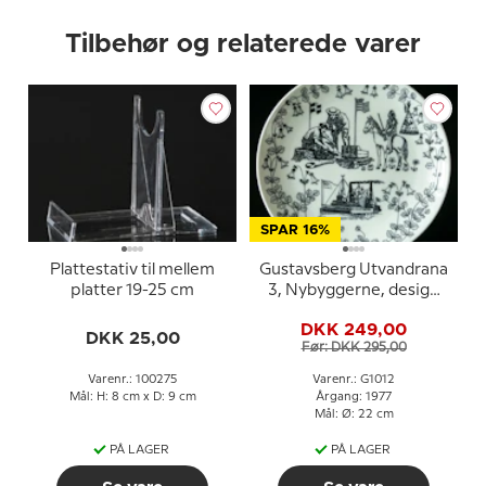
Tilbehør og relaterede varer
SPAR 16%
Plattestativ til mellem
Gustavsberg Utvandrana
platter 19-25 cm
3, Nybyggerne, design
Stig Jonson
DKK 249,00
DKK 25,00
Før: DKK 295,00
Varenr.: 100275
Varenr.: G1012
Mål: H: 8 cm x D: 9 cm
Årgang: 1977
Mål: Ø: 22 cm
PÅ LAGER
PÅ LAGER