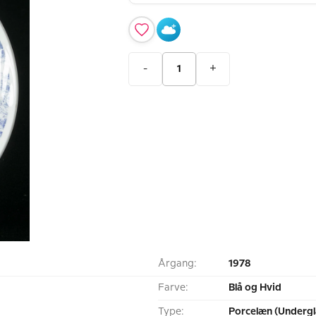
-
+
Årgang:
1978
Farve:
Blå og Hvid
Type:
Porcelæn (Undergl