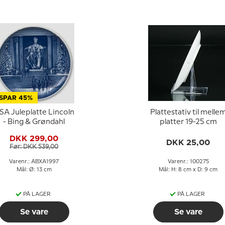
SPAR 45%
SA Juleplatte Lincoln
Plattestativ til melle
- Bing & Grøndahl
platter 19-25 cm
DKK 299,00
DKK 25,00
Før: DKK 539,00
Varenr.: ABXA1997
Varenr.: 100275
Mål: Ø: 13 cm
Mål: H: 8 cm x D: 9 cm
PÅ LAGER
PÅ LAGER
Se vare
Se vare