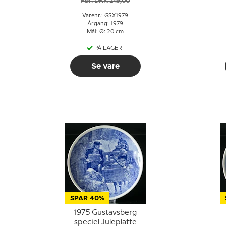
Før: DKK 249,00
Varenr.: GSX1979
Årgang: 1979
Mål: Ø: 20 cm
PÅ LAGER
Se vare
SPAR 40%
1975 Gustavsberg
speciel Juleplatte