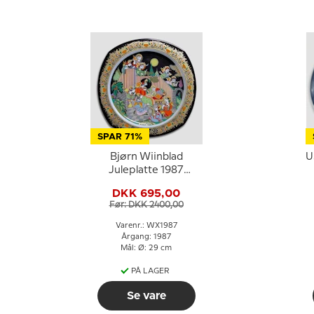
SPAR 71%
Bjørn Wiinblad
U
Juleplatte 1987
(julesalme)
DKK 695,00
Før: DKK 2400,00
Varenr.: WX1987
Årgang: 1987
Mål: Ø: 29 cm
PÅ LAGER
Se vare