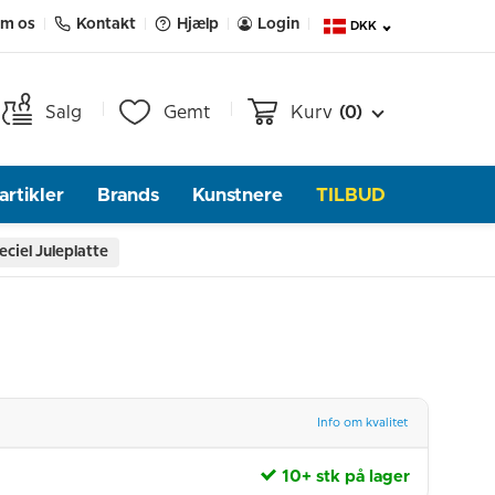
m os
Kontakt
Hjælp
Login
DKK
Salg
Gemt
Kurv
(0)
rtikler
Brands
Kunstnere
TILBUD
ciel Juleplatte
Info om kvalitet
10+ stk på lager