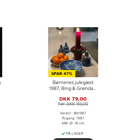
SPAR 47%
g
Børnenes julegæst
1987, Bing & Grøndahl
Juleplatte
DKK 79,00
Før: DKK 150,00
Varenr.: BX1987
Årgang: 1987
Mål: Ø: 18 cm
PÅ LAGER