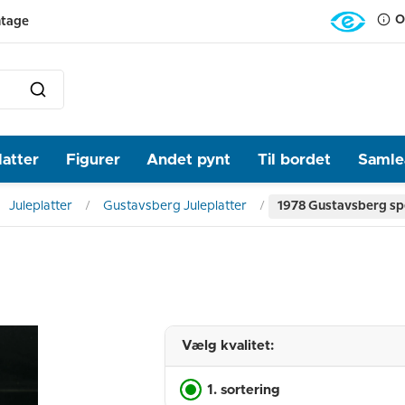
O
ntage
latter
Figurer
Andet pynt
Til bordet
Samlea
Juleplatter
Gustavsberg Juleplatter
1978 Gustavsberg spe
Vælg kvalitet:
1. sortering