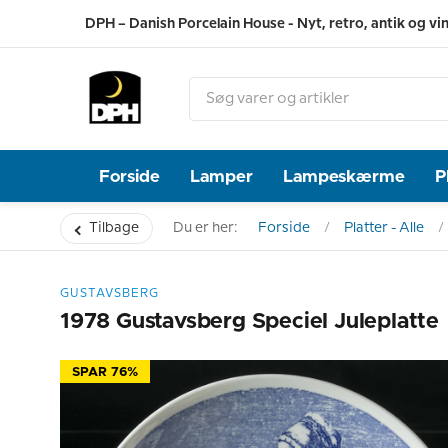
DPH – Danish Porcelain House - Nyt, retro, antik og vi
Forside
Lamper
Lampeskærme
P
Tilbage
Du er her:
Forside
Platter - Alle
GUSTAVSBERG
1978 Gustavsberg Speciel Juleplatte
SPAR 76%