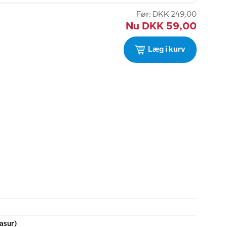
Før:
DKK
249,00
Nu
DKK
59,00
Læg i kurv
asur)