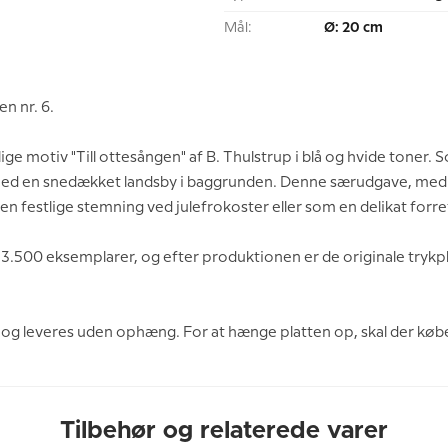
Mål:
Ø: 20 cm
n nr. 6.
ge motiv "Till ottesången" af B. Thulstrup i blå og hvide toner. S
ed en snedækket landsby i baggrunden. Denne særudgave, med e
den festlige stemning ved julefrokoster eller som en delikat for
å 3.500 eksemplarer, og efter produktionen er de originale trykpl
 og leveres uden ophæng. For at hænge platten op, skal der kø
Tilbehør og relaterede varer