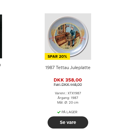
SPAR 20%
m
1987 Tettau Juleplatte
DKK 358,00
Før: DKK 448,00
Varenr.: XTX1987
Årgang: 1987
Mål: Ø: 20 cm
PÅ LAGER
Se vare