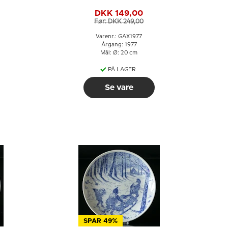
Jonson
DKK 149,00
Før: DKK 249,00
Varenr.: GAX1977
Årgang: 1977
Mål: Ø: 20 cm
PÅ LAGER
Se vare
SPAR 49%