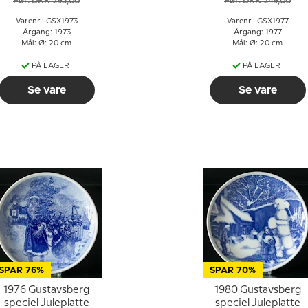
Før: DKK 295,00
Før: DKK 249,00
Varenr.: GSX1973
Varenr.: GSX1977
Årgang: 1973
Årgang: 1977
Mål: Ø: 20 cm
Mål: Ø: 20 cm
PÅ LAGER
PÅ LAGER
Se vare
Se vare
SPAR 76%
SPAR 70%
1976 Gustavsberg
1980 Gustavsberg
speciel Juleplatte
speciel Juleplatte