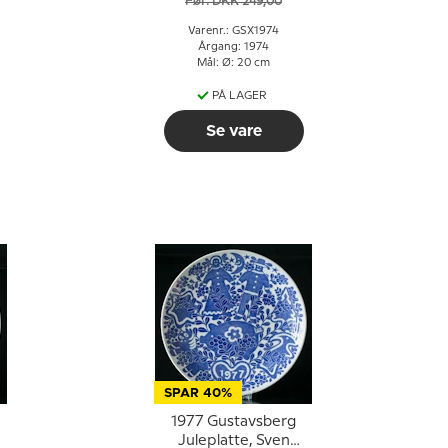
Før: DKK 249,00
Varenr.: GSX1974
Årgang: 1974
Mål: Ø: 20 cm
PÅ LAGER
Se vare
SPAR 40%
1977 Gustavsberg
Juleplatte, Sven