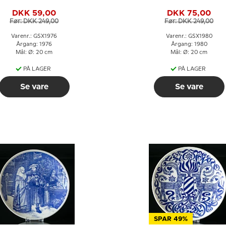
DKK 59,00
DKK 75,00
Før: DKK 249,00
Før: DKK 249,00
Varenr.: GSX1976
Varenr.: GSX1980
Årgang: 1976
Årgang: 1980
Mål: Ø: 20 cm
Mål: Ø: 20 cm
PÅ LAGER
PÅ LAGER
Se vare
Se vare
SPAR 49%