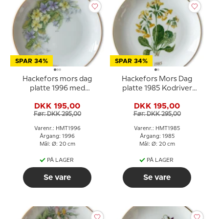
SPAR 34%
SPAR 34%
Hackefors mors dag
Hackefors Mors Dag
platte 1996 med
platte 1985 Kodriver
blomster og guldkant
med guldkant
DKK 195,00
DKK 195,00
Før: DKK 295,00
Før: DKK 295,00
Varenr.: HMT1996
Varenr.: HMT1985
Årgang: 1996
Årgang: 1985
Mål: Ø: 20 cm
Mål: Ø: 20 cm
PÅ LAGER
PÅ LAGER
Se vare
Se vare