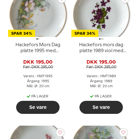
SPAR 34%
SPAR 34%
Hackefors Mors Dag
Hackefors mors dag
platte 1995 med
platte 1989 viol med
blomster og guldkant
guldkant
DKK 195,00
DKK 195,00
Før: DKK 295,00
Før: DKK 295,00
Varenr.: HMT1995
Varenr.: HMT1989
Årgang: 1995
Årgang: 1989
Mål: Ø: 20 cm
Mål: Ø: 20 cm
PÅ LAGER
PÅ LAGER
Se vare
Se vare