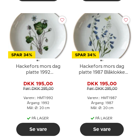
SPAR 34%
SPAR 34%
Hackefors mors dag
Hackefors mors dag
platte 1992
platte 1987 Blåklokke
blomsterplatte med
med guldkant
DKK 195,00
DKK 195,00
guldkant
Før: DKK 295,00
Før: DKK 295,00
Varenr.: HMT1992
Varenr.: HMT1987
Årgang: 1992
Årgang: 1987
Mål: Ø: 20 cm
Mål: Ø: 20 cm
PÅ LAGER
PÅ LAGER
Se vare
Se vare