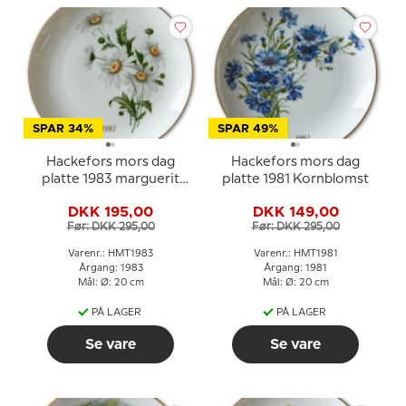
SPAR 34%
SPAR 49%
Hackefors mors dag
Hackefors mors dag
platte 1983 marguerit
platte 1981 Kornblomst
med guldkant
DKK 195,00
DKK 149,00
Før: DKK 295,00
Før: DKK 295,00
Varenr.: HMT1983
Varenr.: HMT1981
Årgang: 1983
Årgang: 1981
Mål: Ø: 20 cm
Mål: Ø: 20 cm
PÅ LAGER
PÅ LAGER
Se vare
Se vare