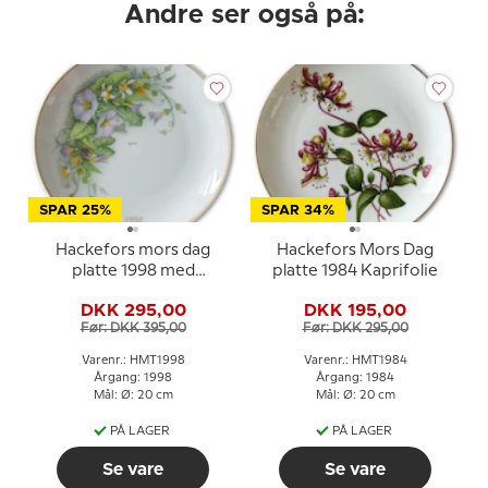
Andre ser også på:
SPAR 25%
SPAR 34%
Hackefors mors dag
Hackefors Mors Dag
platte 1998 med
platte 1984 Kaprifolie
blomster og
DKK 295,00
DKK 195,00
gulddekoration
Før: DKK 395,00
Før: DKK 295,00
Varenr.: HMT1998
Varenr.: HMT1984
Årgang: 1998
Årgang: 1984
Mål: Ø: 20 cm
Mål: Ø: 20 cm
PÅ LAGER
PÅ LAGER
Se vare
Se vare