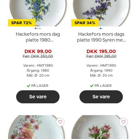
SPAR 72%
SPAR 34%
Hackefors mors dag
Hackefors mors dags
platte 1980
platte 1990 Syren med
Forglemmigej med
guldkant
DKK 99,00
DKK 195,00
guldkant
Før: DKK 350,00
Før: DKK 295,00
Varenr.: HMT1980
Varenr.: HMT1990
Årgang: 1980
Årgang: 1990
Mål: Ø: 20 cm
Mål: Ø: 20 cm
PÅ LAGER
PÅ LAGER
Se vare
Se vare