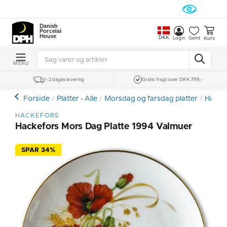
Danish
Porcelain
House
DKK
Kurv
Login
Gemt
MENU
1-2 dages levering
Gratis fragt over DKK 799,-
Forside
Platter - Alle
Morsdag og farsdag platter
Hackef
HACKEFORS
Hackefors Mors Dag Platte 1994 Valmuer
SPAR 34%