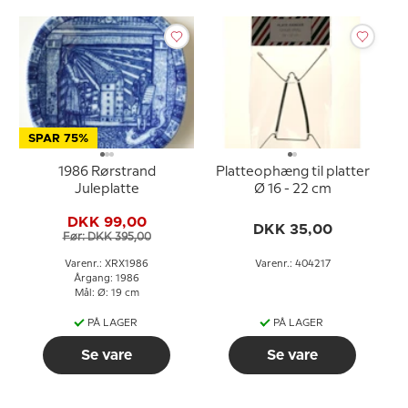
SPAR 75%
1986 Rørstrand
Platteophæng til platter
Juleplatte
Ø 16 - 22 cm
DKK 99,00
DKK 35,00
Før: DKK 395,00
Varenr.: XRX1986
Varenr.: 404217
Årgang: 1986
Mål: Ø: 19 cm
PÅ LAGER
PÅ LAGER
Se vare
Se vare