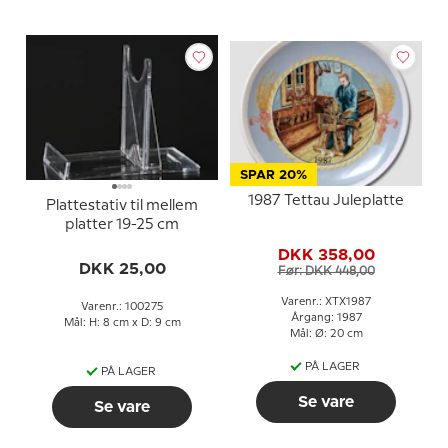
SPAR 20%
1987 Tettau Juleplatte
Plattestativ til mellem
platter 19-25 cm
DKK 358,00
DKK 25,00
Før: DKK 448,00
Varenr.: XTX1987
Varenr.: 100275
Årgang: 1987
Mål: H: 8 cm x D: 9 cm
Mål: Ø: 20 cm
PÅ LAGER
PÅ LAGER
Se vare
Se vare