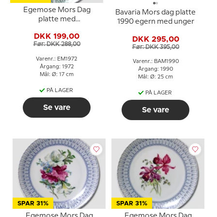
Egemose Mors Dag
Bavaria Mors dag platte
platte med
1990 egern med unger
blomsterdekoration
DKK 199,00
DKK 295,00
Før: DKK 288,00
Før: DKK 395,00
Varenr.: EM1972
Varenr.: BAM1990
Årgang: 1972
Årgang: 1990
Mål: Ø: 17 cm
Mål: Ø: 25 cm
PÅ LAGER
PÅ LAGER
Se vare
Se vare
SPAR 31%
SPAR 31%
Egemose Mors Dag
Egemose Mors Dag