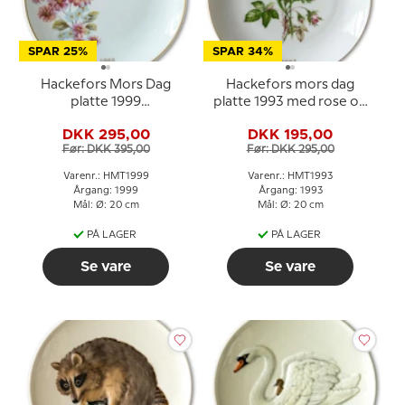
SPAR 25%
SPAR 34%
Hackefors Mors Dag
Hackefors mors dag
platte 1999
platte 1993 med rose og
blomsterbuket med
guldkant
DKK 295,00
DKK 195,00
guldkant
Før: DKK 395,00
Før: DKK 295,00
Varenr.: HMT1999
Varenr.: HMT1993
Årgang: 1999
Årgang: 1993
Mål: Ø: 20 cm
Mål: Ø: 20 cm
PÅ LAGER
PÅ LAGER
Se vare
Se vare