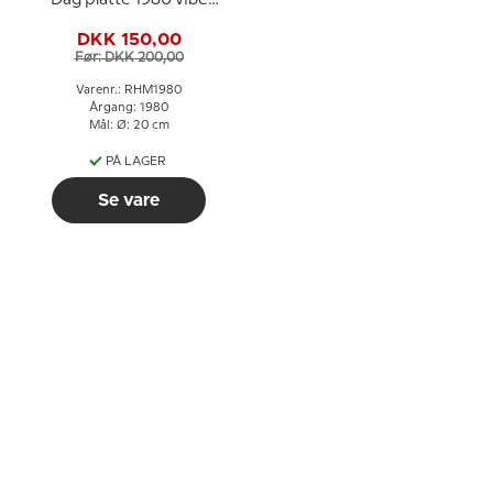
Dag platte 1980 vibe
med unger
DKK 150,00
Før: DKK 200,00
Varenr.: RHM1980
Årgang: 1980
Mål: Ø: 20 cm
PÅ LAGER
Se vare