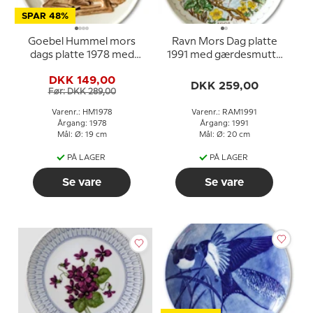
SPAR 48%
Goebel Hummel mors
Ravn Mors Dag platte
dags platte 1978 med
1991 med gærdesmutte
rådyr og kid
og blomster
DKK 149,00
DKK 259,00
Før: DKK 289,00
Varenr.: HM1978
Varenr.: RAM1991
Årgang: 1978
Årgang: 1991
Mål: Ø: 19 cm
Mål: Ø: 20 cm
PÅ LAGER
PÅ LAGER
Se vare
Se vare