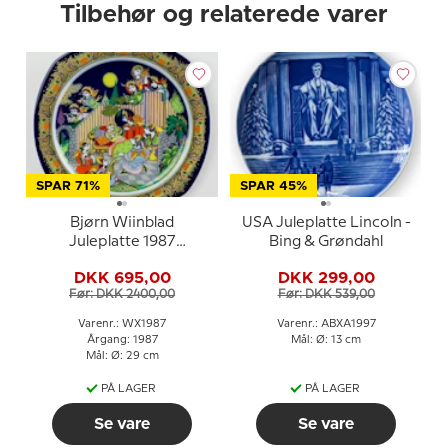
Tilbehør og relaterede varer
SPAR 71%
SPAR 45%
Bjørn Wiinblad
USA Juleplatte Lincoln -
Juleplatte 1987
Bing & Grøndahl
(julesalme)
DKK 695,00
DKK 299,00
Før: DKK 2400,00
Før: DKK 539,00
Varenr.: WX1987
Varenr.: ABXA1997
Årgang: 1987
Mål: Ø: 13 cm
Mål: Ø: 29 cm
PÅ LAGER
PÅ LAGER
Se vare
Se vare