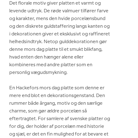
Det florale motiv giver platten et varmt og
levende udtryk. De røde valmuer tilfører farve
og karakter, mens den hvide porcelænsbund
og den diskrete guldstaffering langs kanten og
i dekorationen giver et eksklusivt og raffineret
helhedsindtryk. Netop gulddekorationen gør
denne mors dag platte til et smukt blikfang,
hvad enten den hænger alene eller
kombineres med andre platter som en
personlig vægudsmykning.
En Hackefors mors dag platte som denne er
mere end blot en dekorationsgenstand. Den
rummer både årgang, motiv og den særlige
charme, som gør ældre porcelæn så
eftertragtet. For samlere af svenske platter og
for dig, der holder af porcelæn med historie
og sjæl, er det en fin mulighed for at bevare et