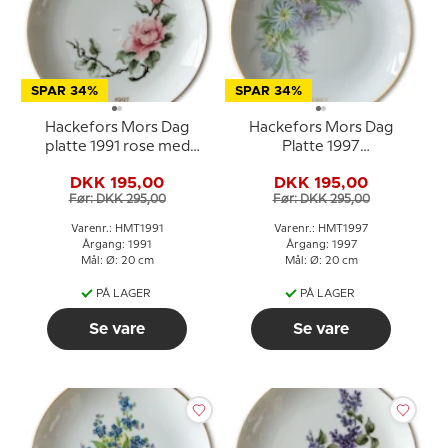
SPAR 34%
SPAR 34%
Hackefors Mors Dag
Hackefors Mors Dag
platte 1991 rose med
Platte 1997
gulddekoration
Blomsterbuket med
DKK 195,00
DKK 195,00
Guldkant
Før: DKK 295,00
Før: DKK 295,00
Varenr.: HMT1991
Varenr.: HMT1997
Årgang: 1991
Årgang: 1997
Mål: Ø: 20 cm
Mål: Ø: 20 cm
PÅ LAGER
PÅ LAGER
Se vare
Se vare