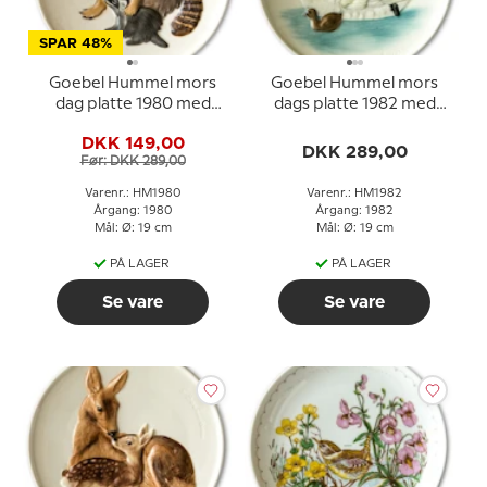
SPAR 48%
Goebel Hummel mors
Goebel Hummel mors
dag platte 1980 med
dags platte 1982 med
vaskebjørn og unge
svane og unger
DKK 149,00
DKK 289,00
Før: DKK 289,00
Varenr.: HM1980
Varenr.: HM1982
Årgang: 1980
Årgang: 1982
Mål: Ø: 19 cm
Mål: Ø: 19 cm
PÅ LAGER
PÅ LAGER
Se vare
Se vare