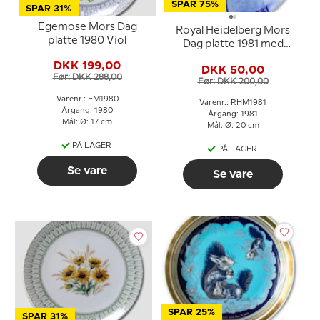
SPAR 75%
SPAR 31%
Egemose Mors Dag
Royal Heidelberg Mors
platte 1980 Viol
Dag platte 1981 med
svaler
DKK 199,00
DKK 50,00
Før: DKK 288,00
Før: DKK 200,00
Varenr.: EM1980
Varenr.: RHM1981
Årgang: 1980
Årgang: 1981
Mål: Ø: 17 cm
Mål: Ø: 20 cm
PÅ LAGER
PÅ LAGER
Se vare
Se vare
SPAR 25%
SPAR 31%