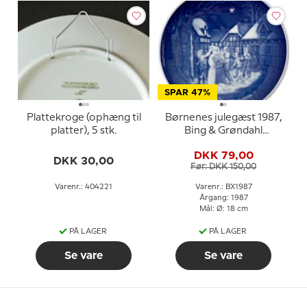
SPAR 47%
Plattekroge (ophæng til
Børnenes julegæst 1987,
platter), 5 stk.
Bing & Grøndahl
Juleplatte
DKK 79,00
DKK 30,00
Før: DKK 150,00
Varenr.: 404221
Varenr.: BX1987
Årgang: 1987
Mål: Ø: 18 cm
PÅ LAGER
PÅ LAGER
Se vare
Se vare