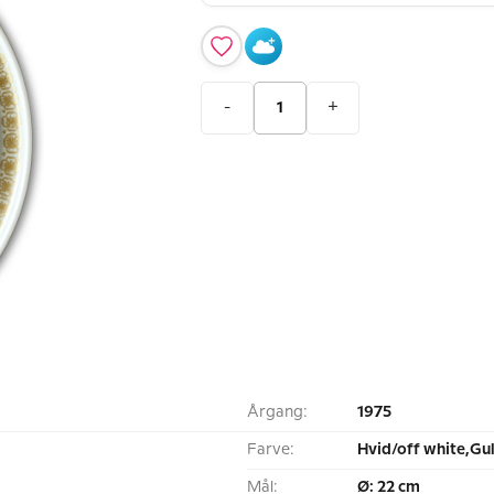
-
+
Årgang:
1975
Farve:
Hvid/off white,Gu
Mål:
Ø: 22 cm