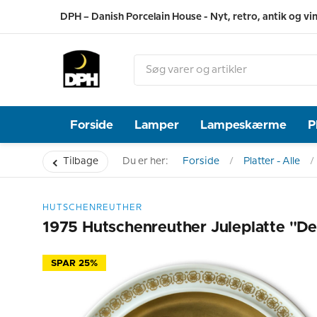
DPH – Danish Porcelain House - Nyt, retro, antik og vi
Forside
Lamper
Lampeskærme
P
Tilbage
Du er her:
Forside
Platter - Alle
HUTSCHENREUTHER
1975 Hutschenreuther Juleplatte "De
SPAR 25%