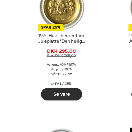
SPAR 25%
1974 Hutschenreuther
1
Juleplatte "Den hellige
J
familie", Tilbedelse
DKK 295,00
Før: DKK 395,00
Varenr.: HXHF1974
Årgang: 1974
Mål: Ø: 22 cm
PÅ LAGER
Se vare