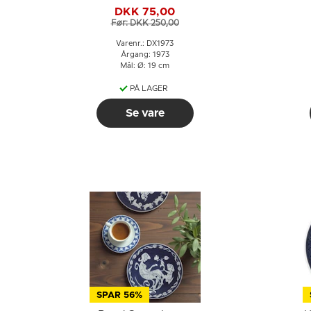
Andersen Juleplatte
DKK 75,00
Før: DKK 250,00
Varenr.: DX1973
Årgang: 1973
Mål: Ø: 19 cm
PÅ LAGER
Se vare
SPAR 56%