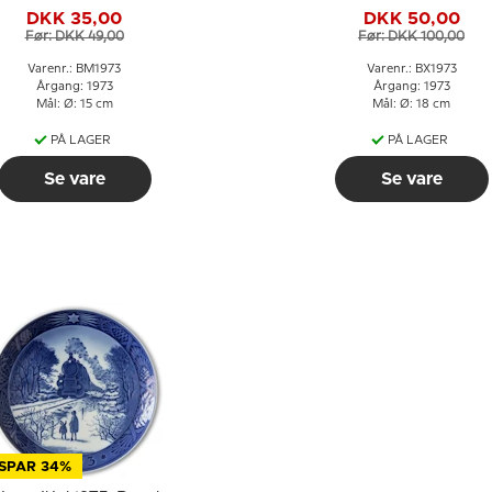
And med ællinger
Juleplatte
DKK 35,00
DKK 50,00
Før: DKK 49,00
Før: DKK 100,00
Varenr.: BM1973
Varenr.: BX1973
Årgang: 1973
Årgang: 1973
Mål: Ø: 15 cm
Mål: Ø: 18 cm
PÅ LAGER
PÅ LAGER
Se vare
Se vare
SPAR 34%