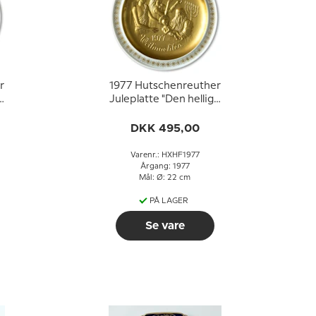
r
1977 Hutschenreuther
e
Juleplatte "Den hellige
familie", Jesus og
Simon i templet
DKK 495,00
Varenr.: HXHF1977
Årgang: 1977
Mål: Ø: 22 cm
PÅ LAGER
Se vare