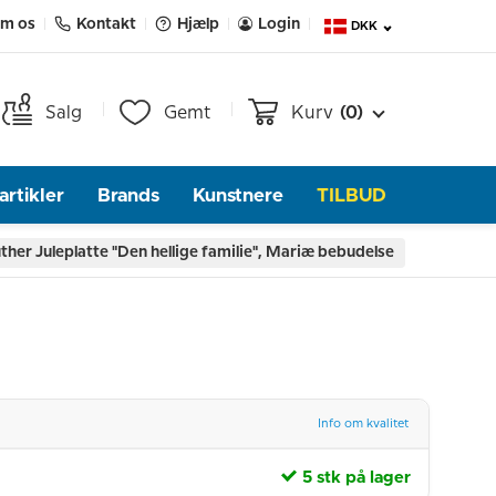
m os
Kontakt
Hjælp
Login
DKK
Salg
Gemt
Kurv
(0)
rtikler
Brands
Kunstnere
TILBUD
her Juleplatte "Den hellige familie", Mariæ bebudelse
Info om kvalitet
5 stk på lager