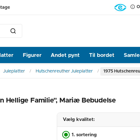
O
ntage
latter
Figurer
Andet pynt
Til bordet
Samlea
Juleplatter
Hutschenreuther Juleplatter
1975 Hutschenreut
n Hellige Familie", Mariæ Bebudelse
Vælg kvalitet:
1. sortering