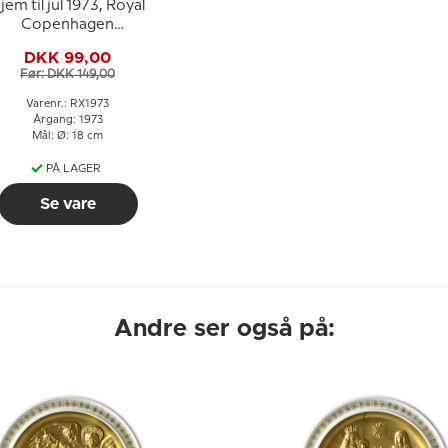
jem til jul 1973, Royal
Copenhagen
Juleplatte
DKK 99,00
Før: DKK 149,00
Varenr.: RX1973
Årgang: 1973
Mål: Ø: 18 cm
PÅ LAGER
Se vare
Andre ser også på: