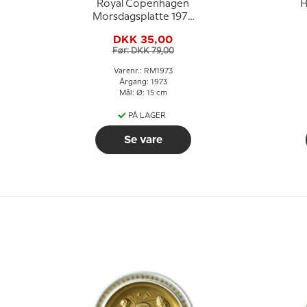
Royal Copenhagen
H
Morsdagsplatte 1973
Dansk mor
DKK 35,00
Før: DKK 79,00
Varenr.: RM1973
Årgang: 1973
Mål: Ø: 15 cm
PÅ LAGER
Se vare