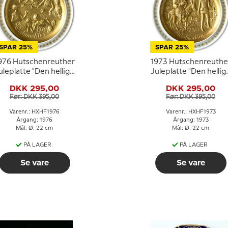
SPAR 25%
SPAR 25%
976 Hutschenreuther
1973 Hutschenreuthe
uleplatte "Den hellige
Juleplatte "Den hellig
familie", Hyrderne på
familie", På vej til
DKK 295,00
DKK 295,00
markerne
Egypten
Før: DKK 395,00
Før: DKK 395,00
Varenr.: HXHF1976
Varenr.: HXHF1973
Årgang: 1976
Årgang: 1973
Mål: Ø: 22 cm
Mål: Ø: 22 cm
PÅ LAGER
PÅ LAGER
Se vare
Se vare