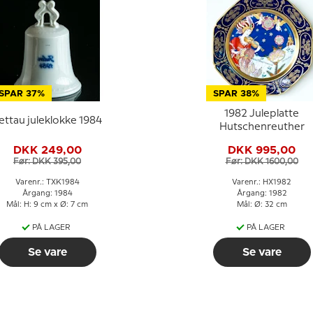
SPAR 37%
SPAR 38%
1982 Juleplatte
ettau juleklokke 1984
Hutschenreuther
DKK 249,00
DKK 995,00
Før: DKK 395,00
Før: DKK 1600,00
Varenr.: TXK1984
Varenr.: HX1982
Årgang: 1984
Årgang: 1982
Mål: H: 9 cm x Ø: 7 cm
Mål: Ø: 32 cm
PÅ LAGER
PÅ LAGER
Se vare
Se vare